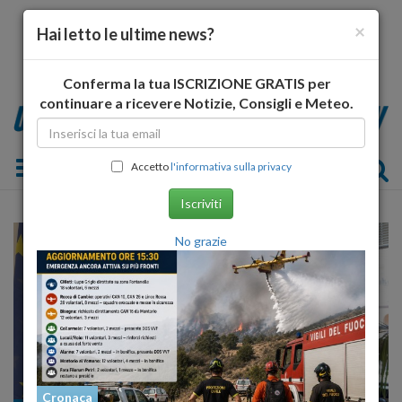
×
Hai letto le ultime news?
Conferma la tua ISCRIZIONE GRATIS per
continuare a ricevere Notizie, Consigli e Meteo.
Toggle navigation
Accetto
l'informativa sulla privacy
Iscriviti
No grazie
Cronaca