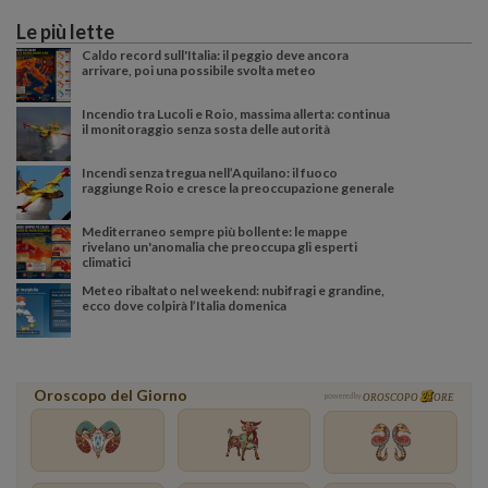
Le più lette
Caldo record sull'Italia: il peggio deve ancora
arrivare, poi una possibile svolta meteo
Incendio tra Lucoli e Roio, massima allerta: continua
il monitoraggio senza sosta delle autorità
Incendi senza tregua nell’Aquilano: il fuoco
raggiunge Roio e cresce la preoccupazione generale
Mediterraneo sempre più bollente: le mappe
rivelano un'anomalia che preoccupa gli esperti
climatici
Meteo ribaltato nel weekend: nubifragi e grandine,
ecco dove colpirà l’Italia domenica
Oroscopo del Giorno
powered by
OROSCOPO
ORE