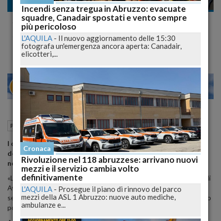
Politica
Incendi senza tregua in Abruzzo: evacuate
squadre, Canadair spostati e vento sempre
Scossa in Fratelli d’Italia, Lugini: "Ritrovare
più pericoloso
subito il fronte comune"
L'AQUILA
-
Il nuovo aggiornamento delle 15:30
fotografa un'emergenza ancora aperta: Canadair,
elicotteri,...
23
28
MILANO
05 Luglio 2026
18:45
Politica
Avezzano (AQ)
l consigliere regionale richiama unità, valori e responsabilità
Cronaca
dopo il voto di Avezzano, criticando personalismi e ritardi
Rivoluzione nel 118 abruzzese: arrivano nuovi
nella ricomposizione politica interna al partito in Abruzzo.
mezzi e il servizio cambia volto
definitivamente
«La ritrovata collaborazione tra
Massimo Verrecchia
e il sindaco di
Avezzano
Giovanni Di Pangrazio
rappresenta certamente un
L'AQUILA
-
Prosegue il piano di rinnovo del parco
mezzi della ASL 1 Abruzzo: nuove auto mediche,
segnale positivo. Resta però da comprendere perché non sia stato
ambulanze e...
possibile costruire questo dialogo prima delle elezioni».