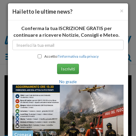
×
Hai letto le ultime news?
Conferma la tua ISCRIZIONE GRATIS per
continuare a ricevere Notizie, Consigli e Meteo.
Toggle navigation
Accetto
l'informativa sulla privacy
Iscriviti
No grazie
Cronaca