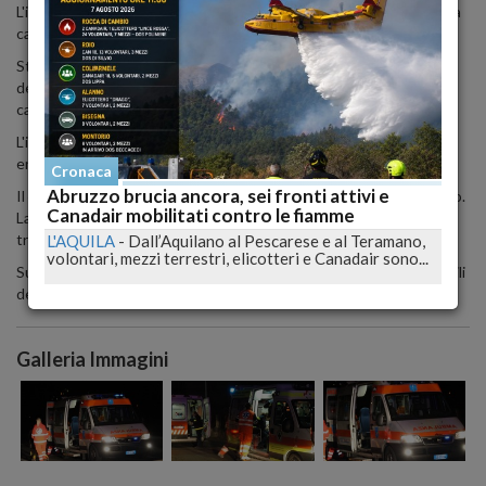
L'incidente e' avveduto intorno all'1 e 30. I due stavano tornando a
casa da Rimini dove erano andati a trovare alcuni amici.
Stando ad una prima ricostruzione, l'uomo si sarebbe accorto
dell'uscita all'ultimo momento, avrebbe cercato di sterzare ma a
causa della velocita' si e' schiantato contro la cuspide.
L'impatto e' stato molto violento e infatti il guardrail sinistro e'
entrato dentro l'abitacolo.
Cronaca
Abruzzo brucia ancora, sei fronti attivi e
Il 49enne, che ha riportato gravi ferite alla testa, e' morto sul colpo.
Canadair mobilitati contro le fiamme
La donna che viaggiava con lui e' stata subito soccorsa e
trasportata all'ospedale dai sanitari del 118 di Montesilvano.
L'AQUILA
-
Dall’Aquilano al Pescarese e al Teramano,
volontari, mezzi terrestri, elicotteri e Canadair sono...
Sul posto anche la polizia autostradale di Citta' Sant'Angelo e i vigili
del fuoco di Pescara.
Galleria Immagini