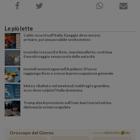
Le più lette
Caldo record sull'Italia: il peggio deve ancora
arrivare, poi una possibile svolta meteo
Incendio tra Lucoli e Roio, massima allerta: continua
il monitoraggio senza sosta delle autorità
Incendi senza tregua nell’Aquilano: il fuoco
raggiunge Roio e cresce la preoccupazione generale
Meteo ribaltato nel weekend: nubifragi e grandine,
ecco dove colpirà l’Italia domenica
Trump alza la pressione sull’Iran: basi Usa nel mirino,
diplomazia ormai congelata
Oroscopo del Giorno
powered by
OROSCOPO
ORE