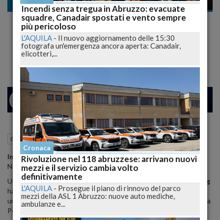
Cronaca nera
Incendi senza tregua in Abruzzo: evacuate
squadre, Canadair spostati e vento sempre
Si Schianta con l'Auto Sullo Svincolo
più pericoloso
dell'A14, non ce la Fa 49enne di Bucchianico
L'AQUILA
-
Il nuovo aggiornamento delle 15:30
fotografa un'emergenza ancora aperta: Canadair,
(Ch)
elicotteri,...
26
31
MILANO
V
25 Luglio 2015
09:31
Cronaca nera
Pescara (PE)
Cronaca
Incidente mortale
nella notte all'uscita dell'
Autostrada
Pescara
Rivoluzione nel 118 abruzzese: arrivano nuovi
Nord - Citta' Sant'Angelo.
mezzi e il servizio cambia volto
definitivamente
Un uomo di 49 anni di
Bucchianico
(Chieti) alla guida di una
Tuareg
L'AQUILA
-
Prosegue il piano di rinnovo del parco
ha perso la vita, mentre la donna di 29 anni che viaggiava con lui,
mezzi della ASL 1 Abruzzo: nuove auto mediche,
una
studentessa
universitaria di nazionalita'
Ucraina
e residente a
ambulanze e...
Pescara, sarebbe rimasta leggermente ferita.