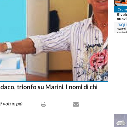
Crona
Rivol
nuovi 
L'AQU
mezzi
ambula
com
daco, trionfo su Marini. I nomi di chi
 voti in più