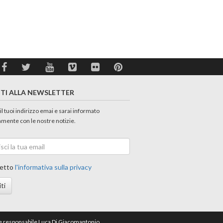
ITI ALLA NEWSLETTER
 il tuoi indirizzo emai e sarai informato
amente con le nostre notizie.
etto
l'informativa sulla privacy
iti
ore responsabile Luca Di Giacomantonio