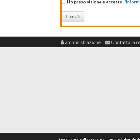
Ho preso visione e accetto
l'inform
Iscriviti
amministrazione
Contatta la r
Registrazione alla sezione stampa del tribunale 