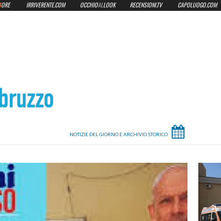
4
ORE
IRRIVERENTE.COM
OCCHIO
AL
LOOK
RECENSIONI.TV
CAPOLUOGO.COM