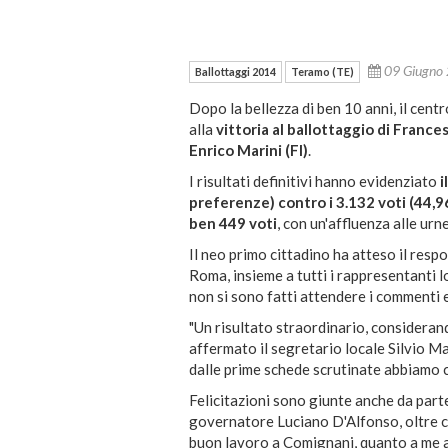
09 Giugno
Ballottaggi 2014
Teramo (TE)
Dopo la bellezza di ben 10 anni, il cent
alla
vittoria al ballottaggio di Franc
Enrico Marini (FI)
.
I risultati definitivi hanno evidenziato
i
preferenze) contro i 3.132 voti (44,9
ben 449 voti
, con un'affluenza alle ur
Il neo primo cittadino ha atteso il resp
Roma, insieme a tutti i rappresentanti lo
non si sono fatti attendere i commenti e
"Un risultato straordinario, considerand
affermato il segretario locale Silvio 
dalle prime schede scrutinate abbiamo
Felicitazioni sono giunte anche da par
governatore Luciano D'Alfonso, oltre che
buon lavoro a Comignani, quanto a me a