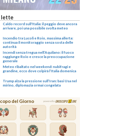
 lette
Caldo record sull'Italia: il peggio deve ancora
arrivare, poi una possibile svolta meteo
Incendio tra Lucoli e Roio, massima allerta:
continua il monitoraggio senza sosta delle
autorità
Incendi senza tregua nell’Aquilano: il fuoco
raggiunge Roio e cresce la preoccupazione
generale
Meteo ribaltato nel weekend: nubifragi e
grandine, ecco dove colpirà l’Italia domenica
Trump alza la pressione sull’Iran: basi Usa nel
mirino, diplomazia ormai congelata
copo del Giorno
OROSCOPO
ORE
powered by