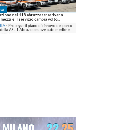
ca
uzione nel 118 abruzzese: arrivano
mezzi e il servizio cambia volto...
ILA
-
Prosegue il piano di rinnovo del parco
 della ASL 1 Abruzzo: nuove auto mediche,
nze e...
menta
22
25
MILANO