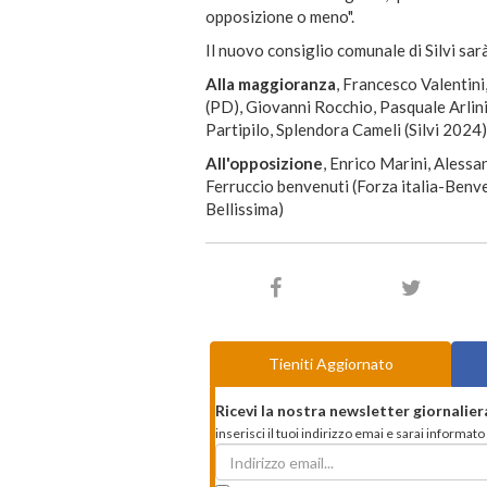
opposizione o meno".
Il nuovo consiglio comunale di Silvi s
Alla maggioranza
, Francesco Valentin
(PD), Giovanni Rocchio, Pasquale Arlini
Partipilo, Splendora Cameli (Silvi 2024)
All'opposizione
, Enrico Marini, Alessan
Ferruccio benvenuti (Forza italia-Benven
Bellissima)
Tieniti Aggiornato
Ricevi la nostra newsletter giornalier
inserisci il tuoi indirizzo emai e sarai informa