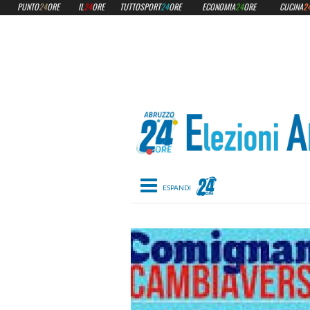
PUNTO
24
ORE
IL
24
ORE
TUTTOSPORT
24
ORE
ECONOMIA
24
ORE
CUCINA
2
Toggle navigation