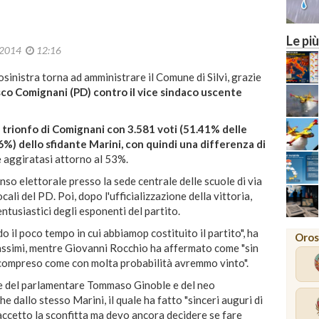
Le più
 2014
12:16
rosinistra torna ad amministrare il Comune di Silvi, grazie
esco Comignani (PD) contro il vice sindaco uscente
l trionfo di Comignani con 3.581 voti (51.41% delle
6%) dello sfidante Marini, con quindi una differenza di
ne aggiratasi attorno al 53%.
onso elettorale presso la sede centrale delle scuole di via
cali del PD. Poi, dopo l'ufficializzazione della vittoria,
ntusiastici degli esponenti del partito.
o il poco tempo in cui abbiamop costituito il partito", ha
Oros
Massimi, mentre Giovanni Rocchio ha affermato come "sin
 compreso come con molta probabilità avremmo vinto".
te del parlamentare Tommaso Ginoble e del neo
 dallo stesso Marini, il quale ha fatto "sinceri auguri di
ccetto la sconfitta ma devo ancora decidere se fare