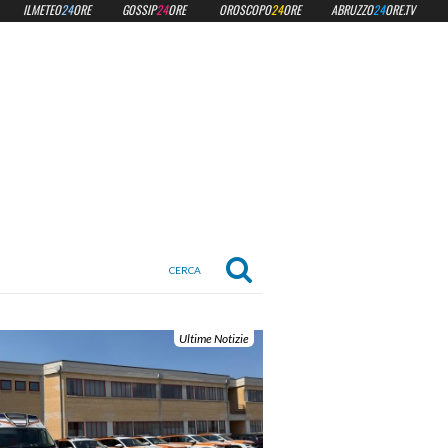
ILMETEO
24
ORE
GOSSIP
24
ORE
OROSCOPO
24
ORE
ABRUZZO
24
ORE.TV
Ultime Notizie