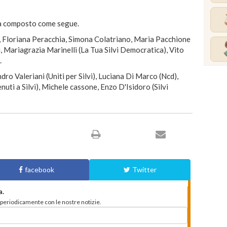
arà composto come segue.
i, Floriana Peracchia, Simona Colatriano, Maria Pacchione
, Mariagrazia Marinelli (La Tua Silvi Democratica), Vito
.
dro Valeriani (Uniti per Silvi), Luciana Di Marco (Ncd),
uti a Silvi), Michele cassone, Enzo D'Isidoro (Silvi
facebook
Twitter
a.
to periodicamente con le nostre notizie.