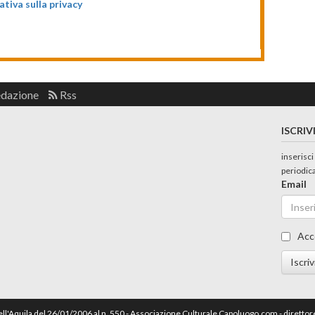
ativa sulla privacy
edazione
Rss
ISCRIV
inserisci
periodic
Email
Acc
Iscriv
dell'Aquila del 26/01/2006 al n. 550 - Associazione Culturale Capoluogo.com - dirett