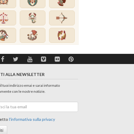
ITI ALLA NEWSLETTER
 il tuoi indirizzo emai e sarai informato
amente con le nostre notizie.
etto
l'informativa sulla privacy
iti