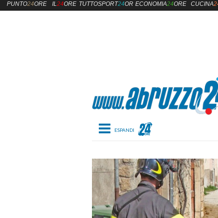
PUNTO
24
ORE
IL
24
ORE
TUTTOSPORT
24
ORE
ECONOMIA
24
ORE
CUCINA
2
Toggle navigation