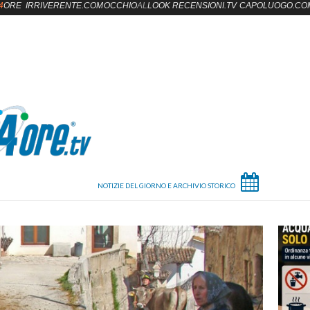
4
ORE
IRRIVERENTE.COM
OCCHIO
AL
LOOK
RECENSIONI.TV
CAPOLUOGO.CO