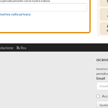
mato periodicamente con le nostre notizie.
rmativa sulla privacy
edazione
Rss
ISCRIV
inserisci
periodic
Email
Acc
Iscriv