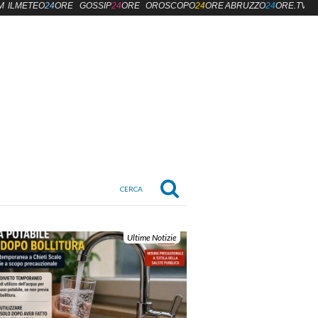
M
ILMETEO
24
ORE
GOSSIP
24
ORE
OROSCOPO
24
ORE
ABRUZZO
24
ORE.TV
Ultime Notizie