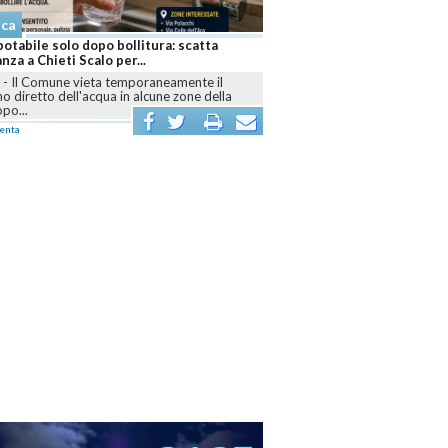
aca
otabile solo dopo bollitura: scatta
anza a Chieti Scalo per...
I
-
Il Comune vieta temporaneamente il
 diretto dell'acqua in alcune zone della
opo...
enta