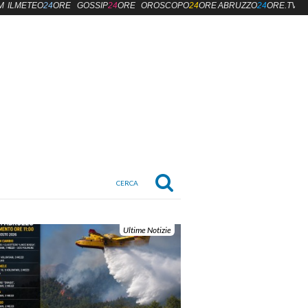
M
ILMETEO
24
ORE
GOSSIP
24
ORE
OROSCOPO
24
ORE
ABRUZZO
24
ORE.TV
Ultime Notizie