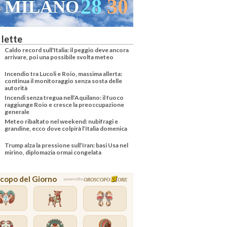
28
30
MILANO
 lette
Caldo record sull'Italia: il peggio deve ancora
arrivare, poi una possibile svolta meteo
Incendio tra Lucoli e Roio, massima allerta:
continua il monitoraggio senza sosta delle
autorità
Incendi senza tregua nell’Aquilano: il fuoco
raggiunge Roio e cresce la preoccupazione
generale
Meteo ribaltato nel weekend: nubifragi e
grandine, ecco dove colpirà l’Italia domenica
Trump alza la pressione sull’Iran: basi Usa nel
mirino, diplomazia ormai congelata
copo del Giorno
OROSCOPO
ORE
powered by