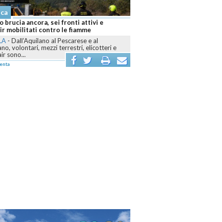
aca
 brucia ancora, sei fronti attivi e
r mobilitati contro le fiamme
LA
-
Dall’Aquilano al Pescarese e al
o, volontari, mezzi terrestri, elicotteri e
r sono...
enta