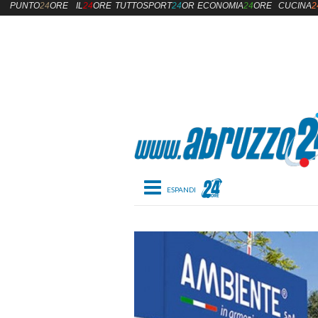
PUNTO
24
ORE
IL
24
ORE
TUTTOSPORT
24
ORE
ECONOMIA
24
ORE
CUCINA
2
Toggle navigation