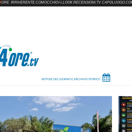
4
ORE
IRRIVERENTE.COM
OCCHIO
AL
LOOK
RECENSIONI.TV
CAPOLUOGO.CO