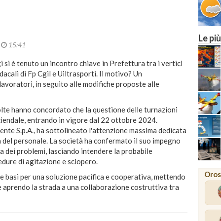
Le più
4
15:41
 si è tenuto un incontro chiave in Prefettura tra i vertici
dacali di Fp Cgil e Uiltrasporti. Il motivo? Un
lavoratori, in seguito alle modifiche proposte alle
olte hanno concordato che la questione delle turnazioni
ziendale, entrando in vigore dal 22 ottobre 2024.
ente S.p.A., ha sottolineato l'attenzione massima dedicata
za del personale. La società ha confermato il suo impegno
a dei problemi, lasciando intendere la probabile
dure di agitazione e sciopero.
Oros
e basi per una soluzione pacifica e cooperativa, mettendo
 aprendo la strada a una collaborazione costruttiva tra