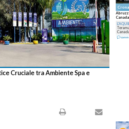
Cron
Abruzzo
Canadai
L'AQUI
Teraman
Canadai
comm
tice Cruciale tra Ambiente Spa e