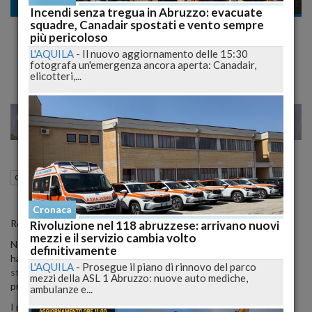
Cronaca
Incendi senza tregua in Abruzzo: evacuate
squadre, Canadair spostati e vento sempre
Spaccio di cocaina nella Pescara bene,
più pericoloso
arrestato pusher pregiudicato
L'AQUILA
-
Il nuovo aggiornamento delle 15:30
fotografa un'emergenza ancora aperta: Canadair,
elicotteri,...
22
25
NO
VENEZIA
16 Ottobre 2012
13:29
Cronaca
Pescara (PE)
Cronaca
Rende noto il comnando dei carabineri di Pescara:
Rivoluzione nel 118 abruzzese: arrivano nuovi
mezzi e il servizio cambia volto
Nel pomeriggio di ieri, i Carabinieri della Stazione di Pescara Scalo
definitivamente
hanno arrestato in flagranza, per il reato di
spaccio di sostanze
L'AQUILA
-
Prosegue il piano di rinnovo del parco
stupefacenti
,
Clivio Andrea
26enne di Spoltore (PE), con
mezzi della ASL 1 Abruzzo: nuove auto mediche,
precedenti di polizia.
ambulanze e...
I militari, nel corso di un servizio finalizzato al contrasto dello