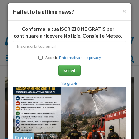
×
Hai letto le ultime news?
Conferma la tua ISCRIZIONE GRATIS per
continuare a ricevere Notizie, Consigli e Meteo.
Toggle navigation
Accetto
l'informativa sulla privacy
Iscriviti
No grazie
Cronaca