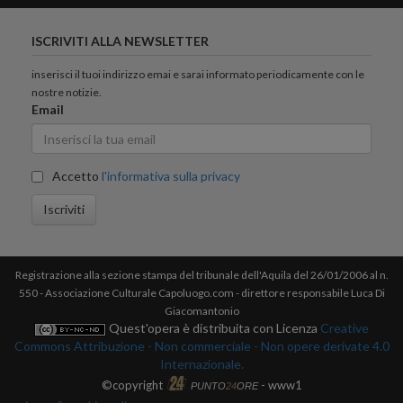
ISCRIVITI ALLA NEWSLETTER
inserisci il tuoi indirizzo emai e sarai informato periodicamente con le
nostre notizie.
Email
Accetto
l'informativa sulla privacy
Iscriviti
Registrazione alla sezione stampa del tribunale dell'Aquila del 26/01/2006 al n.
550 - Associazione Culturale Capoluogo.com - direttore responsabile Luca Di
Giacomantonio
Quest'opera è distribuita con Licenza
Creative
Commons Attribuzione - Non commerciale - Non opere derivate 4.0
Internazionale.
©copyright
- www1
PUNTO
24
ORE