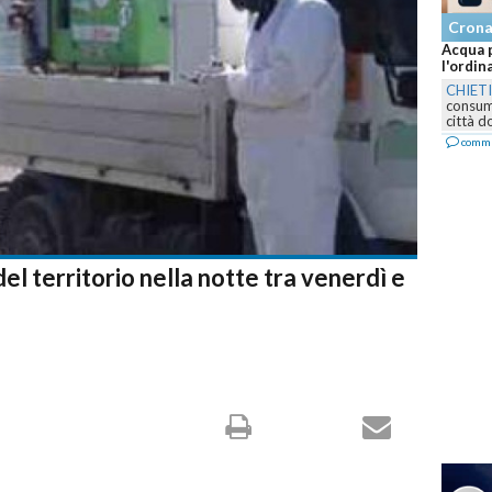
Cron
Acqua p
l'ordin
CHIET
consumo
città d
comm
el territorio nella notte tra venerdì e