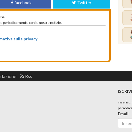
facebook
Twitter
ra.
mato periodicamente con le nostre notizie.
rmativa sulla privacy
edazione
Rss
ISCRIV
inserisci
periodic
Email