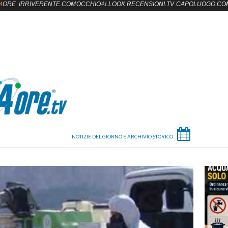
4
ORE
IRRIVERENTE.COM
OCCHIO
AL
LOOK
RECENSIONI.TV
CAPOLUOGO.CO