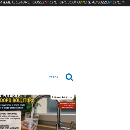
M
ILMETEO
24
ORE
GOSSIP
24
ORE
OROSCOPO
24
ORE
ABRUZZO
24
ORE.TV
Ultime Notizie