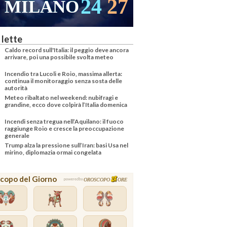
24
27
MILANO
 lette
Caldo record sull'Italia: il peggio deve ancora
arrivare, poi una possibile svolta meteo
Incendio tra Lucoli e Roio, massima allerta:
continua il monitoraggio senza sosta delle
autorità
Meteo ribaltato nel weekend: nubifragi e
grandine, ecco dove colpirà l’Italia domenica
Incendi senza tregua nell’Aquilano: il fuoco
raggiunge Roio e cresce la preoccupazione
generale
Trump alza la pressione sull’Iran: basi Usa nel
mirino, diplomazia ormai congelata
copo del Giorno
OROSCOPO
ORE
powered by