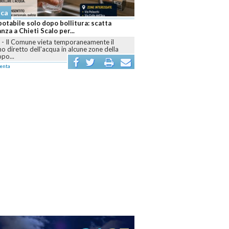
aca
otabile solo dopo bollitura: scatta
anza a Chieti Scalo per...
I
-
Il Comune vieta temporaneamente il
 diretto dell'acqua in alcune zone della
opo...
enta