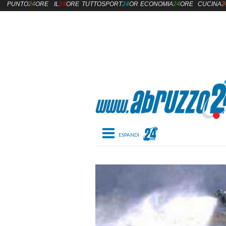
PUNTO
24
ORE
IL
24
ORE
TUTTOSPORT
24
ORE
ECONOMIA
24
ORE
CUCINA
2
Toggle navigation