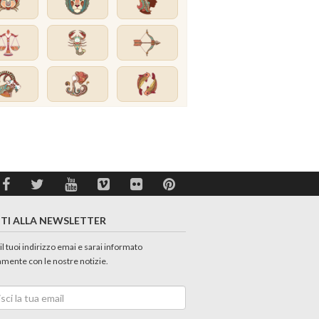
ITI ALLA NEWSLETTER
 il tuoi indirizzo emai e sarai informato
amente con le nostre notizie.