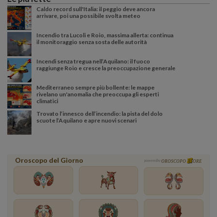
Caldo record sull'Italia: il peggio deve ancora
arrivare, poi una possibile svolta meteo
Incendio tra Lucoli e Roio, massima allerta: continua
il monitoraggio senza sosta delle autorità
Incendi senza tregua nell’Aquilano: il fuoco
raggiunge Roio e cresce la preoccupazione generale
Mediterraneo sempre più bollente: le mappe
rivelano un'anomalia che preoccupa gli esperti
climatici
Trovato l’innesco dell’incendio: la pista del dolo
scuote l’Aquilano e apre nuovi scenari
Oroscopo del Giorno
powered by
OROSCOPO
ORE