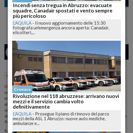
Cronaca nera
Incendi senza tregua in Abruzzo: evacuate
squadre, Canadair spostati e vento sempre
Tragedia a Pescara: Omicidio al Culmine di
più pericoloso
una Lite, Fermato il Presunto Assassino
L'AQUILA
-
Il nuovo aggiornamento delle 15:30
fotografa un'emergenza ancora aperta: Canadair,
elicotteri,...
24
25
MILANO
05 Gennaio 2024
11:55
Cronaca nera
Pescara (PE)
Una violenta lite condominiale ha portato alla tragica morte di un
Cronaca
uomo di 44 anni originario del Bangladesh, Absal Houssain, colpito
Rivoluzione nel 118 abruzzese: arrivano nuovi
mortalmente da diverse coltellate ieri a Pescara, di fronte alla sua
mezzi e il servizio cambia volto
abitazione in via Gran Sasso. Il presunto responsabile di questo
definitivamente
omicidio, un uomo di 63 anni originario del Marocco e vicino di casa
L'AQUILA
-
Prosegue il piano di rinnovo del parco
della vittima, è stato fermato in serata dai Carabinieri del Comando
mezzi della ASL 1 Abruzzo: nuove auto mediche,
Provinciale di Pescara.
ambulanze e...
Secondo quanto emerso dalle prime indagini condotte dagli