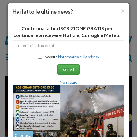
×
Hai letto le ultime news?
Conferma la tua ISCRIZIONE GRATIS per
continuare a ricevere Notizie, Consigli e Meteo.
Toggle navigation
Accetto
l'informativa sulla privacy
Iscriviti
No grazie
Cronaca