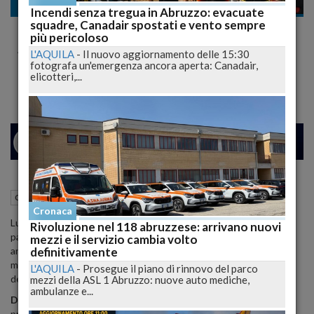
Cronaca nazionale
Incendi senza tregua in Abruzzo: evacuate
squadre, Canadair spostati e vento sempre
Tragedia a Villa d'Adda: Luca Carrara, 41
più pericoloso
Anni, Muore in Incidente sul Lavoro
L'AQUILA
-
Il nuovo aggiornamento delle 15:30
fotografa un'emergenza ancora aperta: Canadair,
Dramma a Villa d'Adda: Luca Carrara Muore in Incidente con Flessibile
elicotteri,...
24
26
MILANO
17 Giugno 2024
12:51
Cronaca nazionale
Villa d'Adda (BG)
Cronaca
Luca Carrara, titolare di un'officina, è stato trovato senza vita dai
Rivoluzione nel 118 abruzzese: arrivano nuovi
parenti, dopo che non è rientrato a casa per il pranzo. L'uomo, 41
mezzi e il servizio cambia volto
definitivamente
anni, aveva riportato un grave taglio al collo con un flessibile
mentre lavorava nell'officina. Nonostante l'intervento tempestivo
L'AQUILA
-
Prosegue il piano di rinnovo del parco
del 118, ogni tentativo di salvargli la vita è stato purtroppo inutile.
mezzi della ASL 1 Abruzzo: nuove auto mediche,
ambulanze e...
Dettagli dell'Incidente
: Oggi l'officina era chiusa, ma Carrara era
presente per eseguire lavori su delle lastre. Si ipotizza che