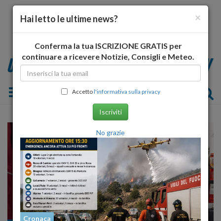
×
Hai letto le ultime news?
Conferma la tua ISCRIZIONE GRATIS per
continuare a ricevere Notizie, Consigli e Meteo.
Toggle navigation
Accetto
l'informativa sulla privacy
Iscriviti
No grazie
Cronaca