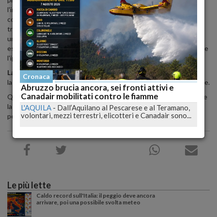
l'incidente sia avvenuto durante queste operazioni. Le autorità
competenti, inclusi i carabinieri e la procura di Bergamo, stanno
trattando l'incidente come un infortunio sul lavoro. Sarà eseguita
un'autopsia per chiarire la dinamica esatta dell'accaduto e
escludere altre ipotesi, anche se al momento non sembra plausibile
l'ipotesi di un gesto volontario.
Lascia una Famiglia
: Luca Carrara lascia la moglie e due figli,
Cronaca
lasciando un vuoto incolmabile nella comunità di Villa d'Adda e oltre.
Abruzzo brucia ancora, sei fronti attivi e
Canadair mobilitati contro le fiamme
Questa tragedia sottolinea l'importanza della sicurezza sul lavoro e
la necessità di misure precauzionali rigorose in ambienti industriali
L'AQUILA
-
Dall’Aquilano al Pescarese e al Teramano,
volontari, mezzi terrestri, elicotteri e Canadair sono...
per prevenire simili incidenti.
Le più lette
Caldo record sull'Italia: il peggio deve ancora
arrivare, poi una possibile svolta meteo