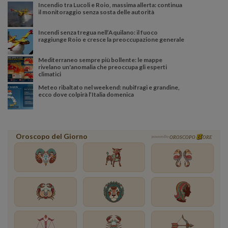
Incendio tra Lucoli e Roio, massima allerta: continua
il monitoraggio senza sosta delle autorità
Incendi senza tregua nell’Aquilano: il fuoco
raggiunge Roio e cresce la preoccupazione generale
Mediterraneo sempre più bollente: le mappe
rivelano un'anomalia che preoccupa gli esperti
climatici
Meteo ribaltato nel weekend: nubifragi e grandine,
ecco dove colpirà l’Italia domenica
Oroscopo del Giorno
powered by
OROSCOPO
ORE