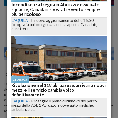
Cronaca nazionale
Incendi senza tregua in Abruzzo: evacuate
squadre, Canadair spostati e vento sempre
"Troppo brutta per essere stuprata" la
più pericoloso
Cassazione annulla sentenza del tribunale di
L'AQUILA
-
Il nuovo aggiornamento delle 15:30
fotografa un'emergenza ancora aperta: Canadair,
Ancona
elicotteri,...
20
26
MILANO
10 Aprile 2019
09:39
Cronaca nazionale
Ancona (AN)
Cronaca
L'aspetto fisico di una donna vittima di stupro è un "elemento non
Rivoluzione nel 118 abruzzese: arrivano nuovi
decisivo" per valutare la sua credibilità ed è quindi "irrilevante".
E'
mezzi e il servizio cambia volto
definitivamente
quanto scrive la Cassazione nelle motivazioni
dell'annullamento con rinvio dell'assoluzione di due
L'AQUILA
-
Prosegue il piano di rinnovo del parco
mezzi della ASL 1 Abruzzo: nuove auto mediche,
sudamericani accusati di violenza sessuale nei confronti di una
ambulanze e...
peruviana
.