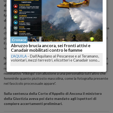
La violenza che sarebbe avvenuta a Senigallia il 9 marzo del 2013.
I
due erano stati assolti dalla Corte d'Appello di Ancona a
novembre 2017. Nella sentenza, scritta da giudici donne, si
faceva riferimento alla "mascolinità" e alla scarsa avvenenza
della ragazza.
A emettere la sentenza choc era stata la Corte d'Appello di Ancona
che aveva quindi assolto i due giovani sudamericani, condannati in
primo grado a cinque e tre anni per violenza sessuale. Era stato poi
Cronaca
il pg della Cassazione a chiedere l'annullamento con rinvio del
Abruzzo brucia ancora, sei fronti attivi e
verdetto evidenziandone le incongruenze e i vizi di legittimità.
Canadair mobilitati contro le fiamme
L'AQUILA
-
Dall’Aquilano al Pescarese e al Teramano,
Nelle motivazioni i giudici della Corte d'Appello avevano scritto che
volontari, mezzi terrestri, elicotteri e Canadair sono...
all'imputato principale "la ragazza neppure piaceva, tanto da averne
registrato il numero di cellulare sul proprio telefonino con il
nominativo 'Vikingo' con allusione a una personalità tutt'altro che
femminile quanto piuttosto mascolina, come la fotografia presente
nel fascicolo processuale appare".
Sulla sentenza della Corte d'Appello di Ancona il ministero
della Giustizia aveva poi dato mandato agli ispettori di
compiere accertamenti preliminari.