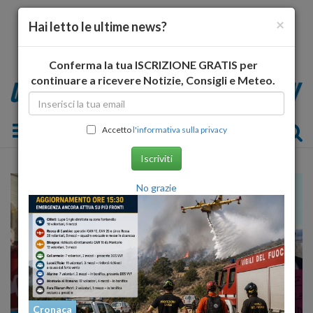
×
Hai letto le ultime news?
Conferma la tua ISCRIZIONE GRATIS per
continuare a ricevere Notizie, Consigli e Meteo.
Toggle navigation
Accetto
l'informativa sulla privacy
Iscriviti
No grazie
Cronaca