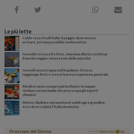
Le più lette
Caldo record sull'Italia: il peggio deve ancora
arrivare, poi una possibile svolta meteo
Incendio tra Lucoli e Roio, massima allerta: continua
il monitoraggio senza sosta delle autorità
Incendi senza tregua nell’Aquilano: il fuoco
raggiunge Roio e cresce la preoccupazione generale
Mediterraneo sempre più bollente: le mappe
rivelano un'anomalia che preoccupa gli esperti
climatici
Meteo ribaltato nel weekend: nubifragi e grandine,
ecco dove colpirà l’Italia domenica
Oroscopo del Giorno
powered by
OROSCOPO
ORE