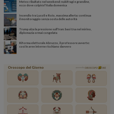
Meteo ribaltato nel weekend: nubifragi e grandine,
ecco dove colpirà l’Italia domenica
Incendio tra Lucoli e Roio, massima allerta: continua
il monitoraggio senza sosta delle autorità
Trump alza la pressione sull’Iran: basi Usa nel mirino,
diplomazia ormai congelata
Riforma elettorale Abruzzo, il professore avverte:
così le aree interne rischiano davvero
Oroscopo del Giorno
powered by
OROSCOPO
ORE