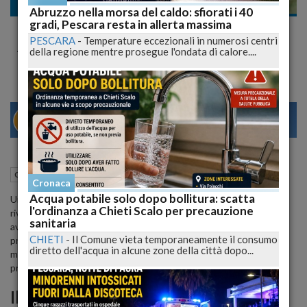
Cronaca
Abruzzo nella morsa del caldo: sfiorati i 40
gradi, Pescara resta in allerta massima
Truffa alle Assicurazioni: Coinvolti
PESCARA
-
Temperature eccezionali in numerosi centri
Avvocati, Medici e Infermieri
della regione mentre prosegue l'ondata di calore....
29
31
MILANO
23 Luglio 2024
10:10
Cronaca
Chieti (CH)
Cronaca
Acqua potabile solo dopo bollitura: scatta
Un'indagine coordinata dalla Procura della Repubblica di Chieti ha
l'ordinanza a Chieti Scalo per precauzione
rivelato una vasta rete di truffe assicurative che coinvolge
sanitaria
avvocati, medici e infermieri. In totale, sono 76 gli indagati, con 14
CHIETI
-
Il Comune vieta temporaneamente il consumo
provvedimenti cautelari eseguiti da polizia e guardia di finanza. Le
diretto dell'acqua in alcune zone della città dopo...
misure includono arresti domiciliari, divieti di esercitare la
professione e obblighi di presentazione alla polizia giudiziaria.
Il Sistema di Truffa