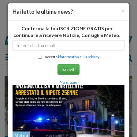
×
Hai letto le ultime news?
Conferma la tua ISCRIZIONE GRATIS per
continuare a ricevere Notizie, Consigli e Meteo.
Toggle navigation
Accetto
l'informativa sulla privacy
Iscriviti
No grazie
Meteo