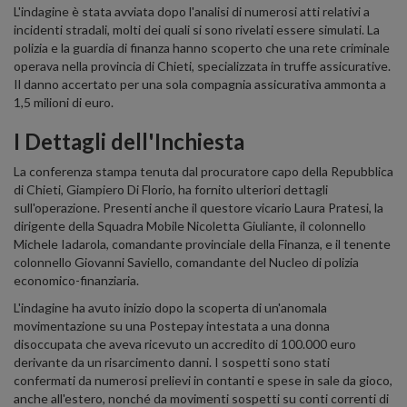
L'indagine è stata avviata dopo l'analisi di numerosi atti relativi a
incidenti stradali, molti dei quali si sono rivelati essere simulati. La
polizia e la guardia di finanza hanno scoperto che una rete criminale
operava nella provincia di Chieti, specializzata in truffe assicurative.
Il danno accertato per una sola compagnia assicurativa ammonta a
1,5 milioni di euro.
I Dettagli dell'Inchiesta
La conferenza stampa tenuta dal procuratore capo della Repubblica
di Chieti, Giampiero Di Florio, ha fornito ulteriori dettagli
sull'operazione. Presenti anche il questore vicario Laura Pratesi, la
dirigente della Squadra Mobile Nicoletta Giuliante, il colonnello
Michele Iadarola, comandante provinciale della Finanza, e il tenente
colonnello Giovanni Saviello, comandante del Nucleo di polizia
economico-finanziaria.
L'indagine ha avuto inizio dopo la scoperta di un'anomala
movimentazione su una Postepay intestata a una donna
disoccupata che aveva ricevuto un accredito di 100.000 euro
derivante da un risarcimento danni. I sospetti sono stati
confermati da numerosi prelievi in contanti e spese in sale da gioco,
anche all'estero, nonché da movimenti sospetti su conti correnti di