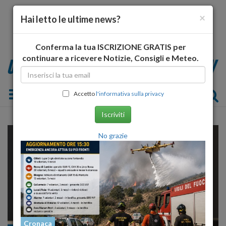
×
Hai letto le ultime news?
Conferma la tua ISCRIZIONE GRATIS per
continuare a ricevere Notizie, Consigli e Meteo.
Toggle navigation
Accetto
l'informativa sulla privacy
Iscriviti
No grazie
Cronaca