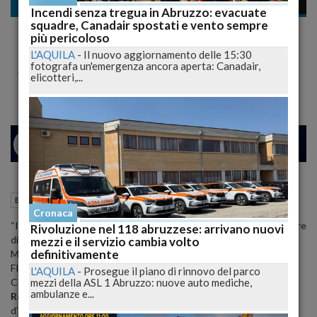
Elezioni
Incendi senza tregua in Abruzzo: evacuate
squadre, Canadair spostati e vento sempre
Tutela dei Lavoratori Enel è Fondamentale,
più pericoloso
anzi Andrebbero Promosse Nuove
L'AQUILA
-
Il nuovo aggiornamento delle 15:30
fotografa un'emergenza ancora aperta: Canadair,
Assunzioni
elicotteri,...
26
31
MILANO
20 Febbraio 2024
15:02
Elezioni
L'Aquila (AQ)
Cronaca
“Il prossimo 4 marzo i lavoratori Enel sciopereranno per manifestare
Rivoluzione nel 118 abruzzese: arrivano nuovi
dissenso e preoccupazione riguardo le nuove politiche di
mezzi e il servizio cambia volto
definitivamente
Management. Si tratta di un’iniziativa promossa dai sindacati
FILCTEM CGIL, FLAEI CISL e UILTEC”.
L'AQUILA
-
Prosegue il piano di rinnovo del parco
mezzi della ASL 1 Abruzzo: nuove auto mediche,
Commentando questa iniziativa dei lavoratori del comparto,
ambulanze e...
Roberto Santangelo
, Vicepresidente del Consiglio Regionale
d’Abruzzo e Presidente del Consiglio dell’Aquila afferma: