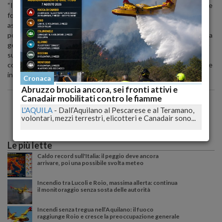
“I lavoratori del Gruppo Enel Italia devono essere tutelati, è inoltre
fondamentale sostenere politiche mirate a promuovere nuove
assunzioni in quello che è stato uno degli asset principali nella
politica industriale italiana e che merita un rilancio. Gli effetti di una
gestione aziendale poco lungimirante potrebbero riversarsi anche
sugli utenti, per questo è importante aprire la strada di un dialogo
costruttivo che riconosca le ragioni di lavoratori e parti interessate
in un’ottica di crescita di lungo periodo.”
Cronaca
Abruzzo brucia ancora, sei fronti attivi e
Canadair mobilitati contro le fiamme
L'AQUILA
-
Dall’Aquilano al Pescarese e al Teramano,
volontari, mezzi terrestri, elicotteri e Canadair sono...
Le più lette
Caldo record sull'Italia: il peggio deve ancora
arrivare, poi una possibile svolta meteo
Incendio tra Lucoli e Roio, massima allerta: continua
il monitoraggio senza sosta delle autorità
Incendi senza tregua nell’Aquilano: il fuoco
raggiunge Roio e cresce la preoccupazione generale