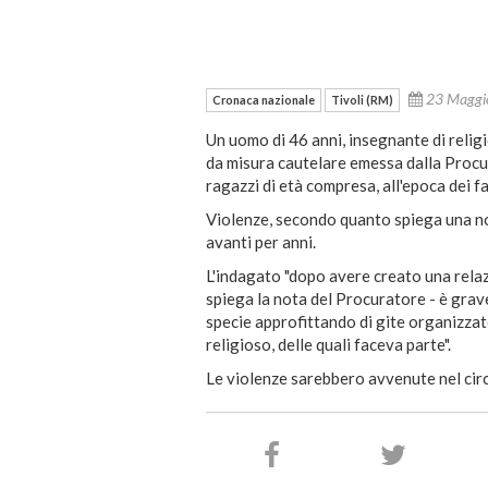
23 Magg
Cronaca nazionale
Tivoli (RM)
Un uomo di 46 anni, insegnante di religi
da misura cautelare emessa dalla Procur
ragazzi di età compresa, all'epoca dei fat
Violenze, secondo quanto spiega una no
avanti per anni.
L'indagato "dopo avere creato una relazi
spiega la nota del Procuratore - è gra
specie approfittando di gite organizza
religioso, delle quali faceva parte".
Le violenze sarebbero avvenute nel circon