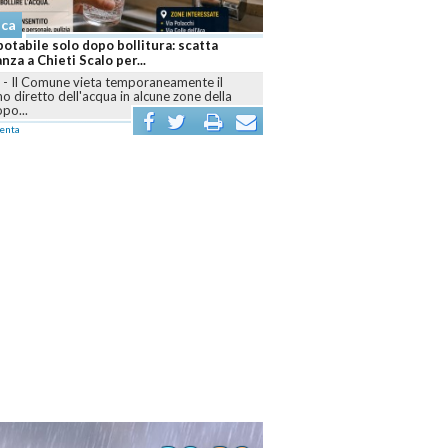
aca
otabile solo dopo bollitura: scatta
anza a Chieti Scalo per...
I
-
Il Comune vieta temporaneamente il
 diretto dell'acqua in alcune zone della
opo...
enta