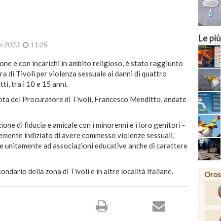
Le più
io 2023
11:25
one e con incarichi in ambito religioso, è stato raggiunto
a di Tivoli per violenza sessuale ai danni di quattro
ti, tra i 10 e 15 anni.
ta del Procuratore di Tivoli, Francesco Menditto, andate
one di fiducia e amicale con i minorenni e i loro genitori -
vemente indiziato di avere commesso violenze sessuali,
te unitamente ad associazioni educative anche di carattere
dario della zona di Tivoli e in altre località italiane.
Oros