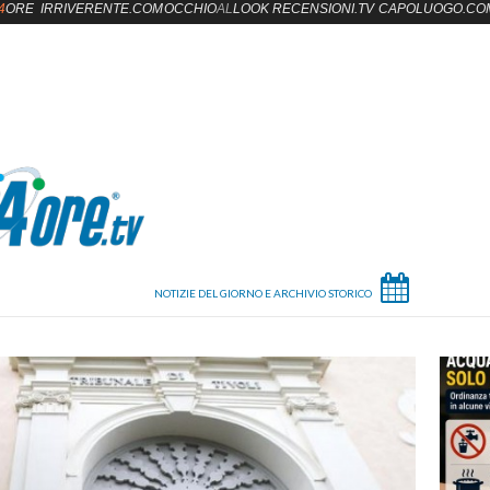
4
ORE
IRRIVERENTE.COM
OCCHIO
AL
LOOK
RECENSIONI.TV
CAPOLUOGO.CO