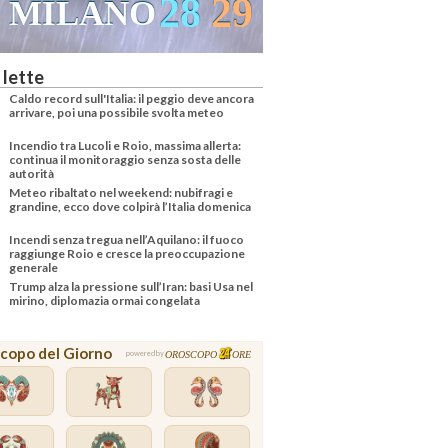
28
29
MILANO
 lette
Caldo record sull'Italia: il peggio deve ancora
arrivare, poi una possibile svolta meteo
Incendio tra Lucoli e Roio, massima allerta:
continua il monitoraggio senza sosta delle
autorità
Meteo ribaltato nel weekend: nubifragi e
grandine, ecco dove colpirà l’Italia domenica
Incendi senza tregua nell’Aquilano: il fuoco
raggiunge Roio e cresce la preoccupazione
generale
Trump alza la pressione sull’Iran: basi Usa nel
mirino, diplomazia ormai congelata
copo del Giorno
OROSCOPO
ORE
powered by