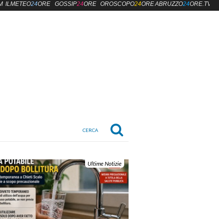
M
ILMETEO
24
ORE
GOSSIP
24
ORE
OROSCOPO
24
ORE
ABRUZZO
24
ORE.TV
Ultime Notizie