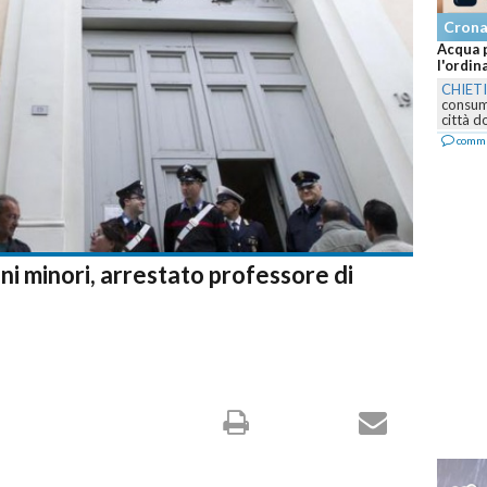
Cron
Acqua p
l'ordin
CHIET
consumo
città d
comm
ni minori, arrestato professore di