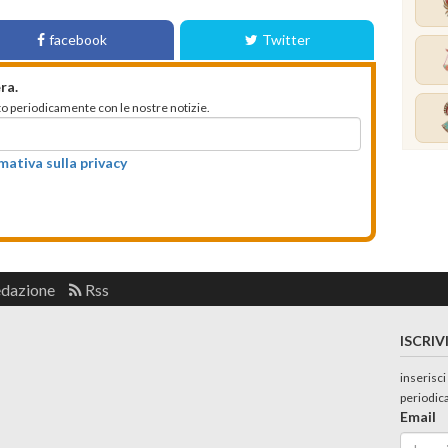
facebook
Twitter
ra.
mato periodicamente con le nostre notizie.
rmativa sulla privacy
edazione
Rss
ISCRIV
inserisci
periodic
Email