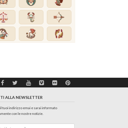
ITI ALLA NEWSLETTER
 il tuoi indirizzo emai e sarai informato
amente con le nostre notizie.