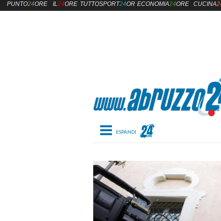
PUNTO
24
ORE
IL
24
ORE
TUTTOSPORT
24
ORE
ECONOMIA
24
ORE
CUCINA
2
Toggle navigation