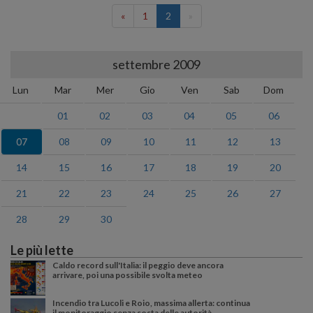
«
1
2
»
settembre 2009
Lun
Mar
Mer
Gio
Ven
Sab
Dom
01
02
03
04
05
06
07
08
09
10
11
12
13
14
15
16
17
18
19
20
21
22
23
24
25
26
27
28
29
30
Le più lette
Caldo record sull'Italia: il peggio deve ancora
arrivare, poi una possibile svolta meteo
Incendio tra Lucoli e Roio, massima allerta: continua
il monitoraggio senza sosta delle autorità