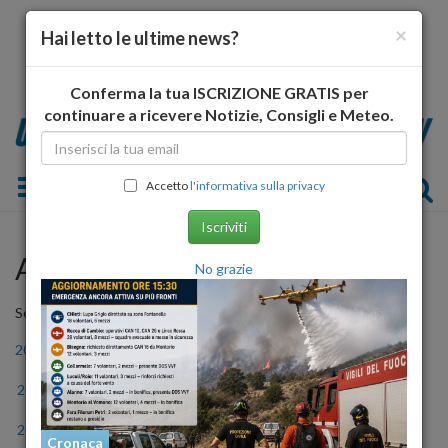
×
Hai letto le ultime news?
Conferma la tua ISCRIZIONE GRATIS per
continuare a ricevere Notizie, Consigli e Meteo.
Toggle navigation
Accetto
l'informativa sulla privacy
Iscriviti
Archivio Storico
No grazie
Seleziona l'anno
2006
2007
2008
2009
2010
2011
2012
2013
2014
2015
2016
2017
2018
2019
2020
2021
2022
2023
Cronaca