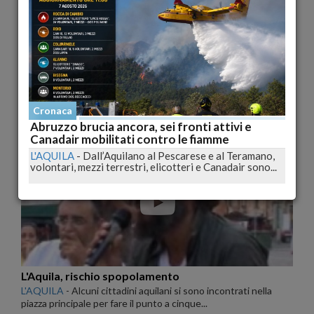
Si va avanti a rilento.
Finalmente la settimana scorsa (26 Agosto) sono stati firmati
dal Commissario delegato gli...
Cronaca
Abruzzo brucia ancora, sei fronti attivi e
pubblicato il 07/09/2009 09:38
Canadair mobilitati contro le fiamme
Cronaca
L'AQUILA
-
Dall’Aquilano al Pescarese e al Teramano,
volontari, mezzi terrestri, elicotteri e Canadair sono...
L'Aquila, rischio spopolamento
L'AQUILA
-
Alcuni cittadini aquilani si sono incontrati nella
piazza principale per fare il punto a cinque...