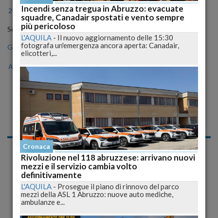
Incendi senza tregua in Abruzzo: evacuate
2024
2025
2026
squadre, Canadair spostati e vento sempre
più pericoloso
Seleziona il mese
L'AQUILA
-
Il nuovo aggiornamento delle 15:30
fotografa un'emergenza ancora aperta: Canadair,
Gen
Feb
Mar
Apr
Mag
Giu
Lug
elicotteri,...
Ago
Set
Ott
Nov
Dic
Notizie di Lunedì, 07
Settembre 2009
Cronaca
«
1
2
»
Rivoluzione nel 118 abruzzese: arrivano nuovi
mezzi e il servizio cambia volto
definitivamente
Cronaca
L'AQUILA
-
Prosegue il piano di rinnovo del parco
mezzi della ASL 1 Abruzzo: nuove auto mediche,
ambulanze e...