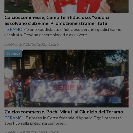
Calcioscommesse, Campitelli fiducioso: "Giudici
assolvano club e me. Promozione strameritata
TERAMO
-
"Sono soddisfatto e fiducioso perché i giudici hanno
ascoltato. Devono essere sinceri e assolvere...
pubblicato il 28/08/2015 16:26
Cronaca
Calcioscommesse, Pochi Minuti al Giudizio del Teramo
TERAMO
-
È ripreso in Corte federale d'Appello Figc il processo
sportivo sulla presunta combine...
pubblicato il 28/08/2015 12:05