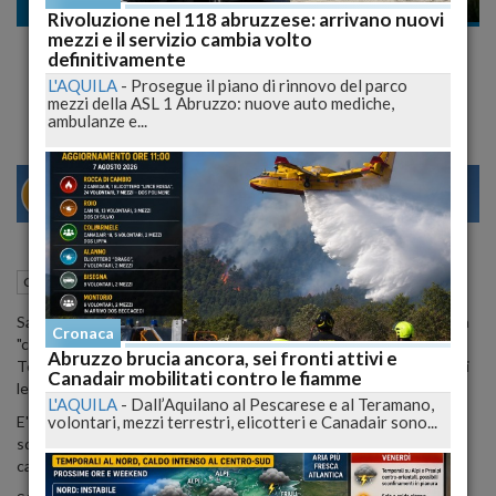
Cronaca nazionale
Rivoluzione nel 118 abruzzese: arrivano nuovi
mezzi e il servizio cambia volto
Calcioscommesse, 30mila euro il prezzo
definitivamente
della "Combine"
L'AQUILA
-
Prosegue il piano di rinnovo del parco
mezzi della ASL 1 Abruzzo: nuove auto mediche,
ambulanze e...
29
31
VENEZIA
10 Giugno 2015
12:03
Cronaca nazionale
Teramo (TE)
Sarebbe stato di 30.000 euro, secondo gli inquirenti, il prezzo della
Cronaca
"combine" organizzata per truccare la partita di calcio Savona-
Abruzzo brucia ancora, sei fronti attivi e
Teramo disputata nel maggio scorso nell'ambito del campionato di
Canadair mobilitati contro le fiamme
lega Pro che ha permesso agli abruzzesi la promozione in serie B.
L'AQUILA
-
Dall’Aquilano al Pescarese e al Teramano,
volontari, mezzi terrestri, elicotteri e Canadair sono...
E' quanto emerge dal nuovo filone di indagini condotte dalla
squadra mobile di Catanzaro e dallo Sco, coordinate dalla Dda del
capoluogo calabrese, nell'ambito dell'inchiesta "Dirty Soccer".