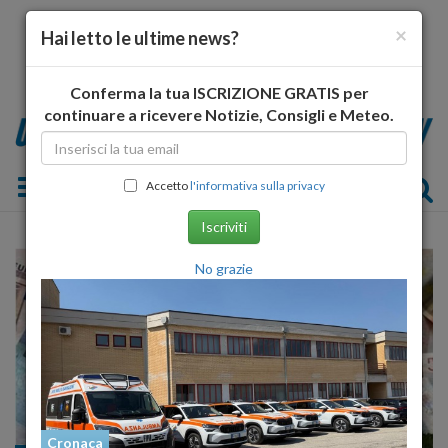
×
Hai letto le ultime news?
Conferma la tua ISCRIZIONE GRATIS per
continuare a ricevere Notizie, Consigli e Meteo.
Toggle navigation
Accetto
l'informativa sulla privacy
Iscriviti
No grazie
Cronaca