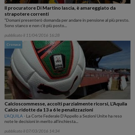
Il procuratore Di Martino lascia, è amareggiato da
strapotere correnti
"Domani presenterò domanda per andare in pensione al più presto.
Sono stanco e non c'è più posto...
pubblicato il 11/04/2016 16:28
Cronaca
Calcioscommesse, accolti parzialmente ricorsi, L'Aquila
Calcio ridotte da 13 a 6 le penalizzazioni
L'AQUILA
-
La Corte Federale D'Appello a Sezioni Unite ha reso
note le decisioni in merito all'inchiesta...
pubblicato il 07/03/2016 14:34