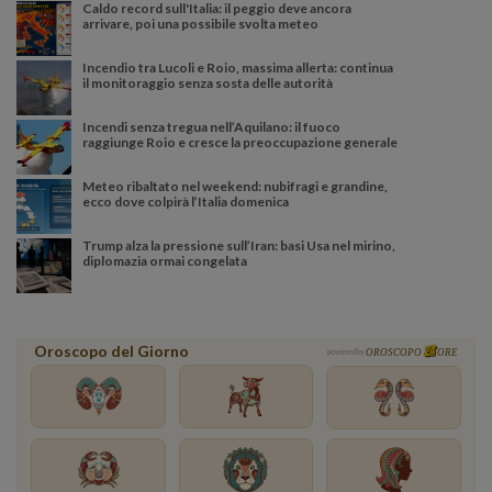
Caldo record sull'Italia: il peggio deve ancora
arrivare, poi una possibile svolta meteo
Incendio tra Lucoli e Roio, massima allerta: continua
il monitoraggio senza sosta delle autorità
Incendi senza tregua nell’Aquilano: il fuoco
raggiunge Roio e cresce la preoccupazione generale
Meteo ribaltato nel weekend: nubifragi e grandine,
ecco dove colpirà l’Italia domenica
Trump alza la pressione sull’Iran: basi Usa nel mirino,
diplomazia ormai congelata
Oroscopo del Giorno
powered by
OROSCOPO
ORE