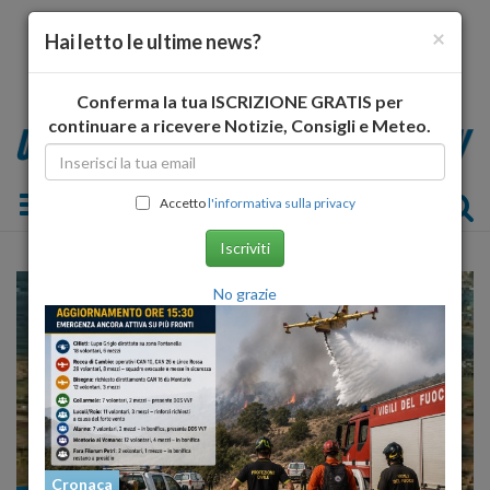
×
Hai letto le ultime news?
Conferma la tua ISCRIZIONE GRATIS per
continuare a ricevere Notizie, Consigli e Meteo.
Toggle navigation
Accetto
l'informativa sulla privacy
Iscriviti
No grazie
Cronaca