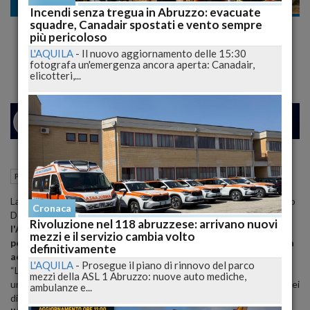
Politica
Incendi senza tregua in Abruzzo: evacuate
squadre, Canadair spostati e vento sempre
Chiuso contenzioso su terreni demaniali uso
più pericoloso
civico di Preturo
L'AQUILA
-
Il nuovo aggiornamento delle 15:30
fotografa un'emergenza ancora aperta: Canadair,
elicotteri,...
24
26
O
VENEZIA
20 Novembre 2012
17:12
Politica
L'Aquila (AQ)
La Giunta comunale, su proposta dell'assessore al Patrimonio Lelio
Cronaca
De Santis, ha approvato la deliberazione, relativa all'accordo con
Rivoluzione nel 118 abruzzese: arrivano nuovi
l'Amministrazione separata dei beni di Uso civico di Preturo
mezzi e il servizio cambia volto
per l’utilizzo dei terreni di natura demaniale destinati ad area
definitivamente
aeroportuale.
L'AQUILA
-
Prosegue il piano di rinnovo del parco
“La delibera - ha dichiarato l’assessore De Santis - chiude di fatto
mezzi della ASL 1 Abruzzo: nuove auto mediche,
un contenzioso trentennale per l'affermazione della promiscuità nei
ambulanze e...
diritti di uso civico. L'intesa tra il
Comune dell’Aquila e