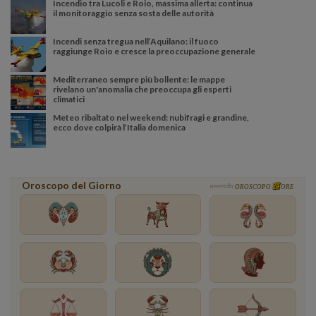
Incendio tra Lucoli e Roio, massima allerta: continua
il monitoraggio senza sosta delle autorità
Incendi senza tregua nell’Aquilano: il fuoco
raggiunge Roio e cresce la preoccupazione generale
Mediterraneo sempre più bollente: le mappe
rivelano un'anomalia che preoccupa gli esperti
climatici
Meteo ribaltato nel weekend: nubifragi e grandine,
ecco dove colpirà l’Italia domenica
Oroscopo del Giorno
powered by
OROSCOPO
ORE