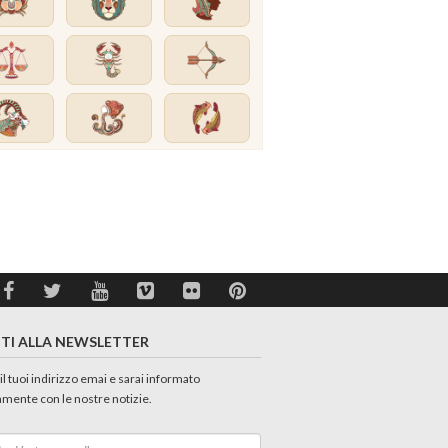
ITI ALLA NEWSLETTER
 il tuoi indirizzo emai e sarai informato
amente con le nostre notizie.