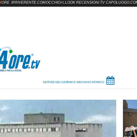
4
ORE
IRRIVERENTE.COM
OCCHIO
AL
LOOK
RECENSIONI.TV
CAPOLUOGO.CO