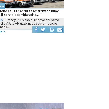
aca
ione nel 118 abruzzese: arrivano nuovi
 il servizio cambia volto...
LA
-
Prosegue il piano di rinnovo del parco
della ASL 1 Abruzzo: nuove auto mediche,
ze e...
enta