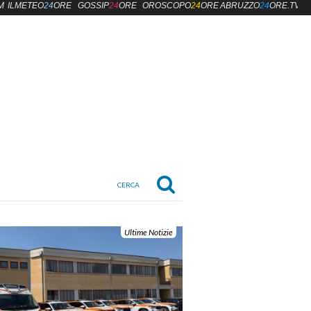
M
ILMETEO
24
ORE
GOSSIP
24
ORE
OROSCOPO
24
ORE
ABRUZZO
24
ORE.TV
Ultime Notizie