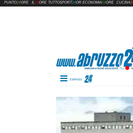
PUNTO
24
ORE
IL
24
ORE
TUTTOSPORT
24
ORE
ECONOMIA
24
ORE
CUCINA
2
Toggle navigation