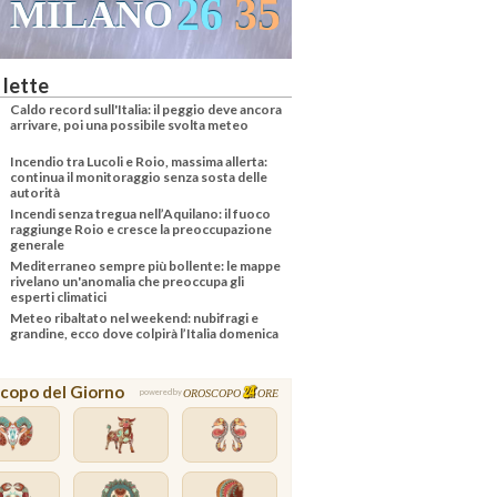
26
35
MILANO
 lette
Caldo record sull'Italia: il peggio deve ancora
arrivare, poi una possibile svolta meteo
Incendio tra Lucoli e Roio, massima allerta:
continua il monitoraggio senza sosta delle
autorità
Incendi senza tregua nell’Aquilano: il fuoco
raggiunge Roio e cresce la preoccupazione
generale
Mediterraneo sempre più bollente: le mappe
rivelano un'anomalia che preoccupa gli
esperti climatici
Meteo ribaltato nel weekend: nubifragi e
grandine, ecco dove colpirà l’Italia domenica
copo del Giorno
OROSCOPO
ORE
powered by