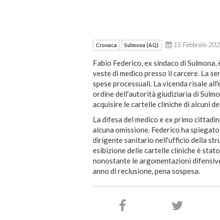
15 Febbraio 20
Cronaca
Sulmona (AQ)
Fabio Federico, ex sindaco di Sulmona, è 
veste di medico presso il carcere. La s
spese processuali. La vicenda risale al
ordine dell'autorità giudiziaria di Sulmo
acquisire le cartelle cliniche di alcuni de
La difesa del medico e ex primo cittadi
alcuna omissione. Federico ha spiegato a
dirigente sanitario nell'ufficio della str
esibizione delle cartelle cliniche è stat
nonostante le argomentazioni difensive
anno di reclusione, pena sospesa.