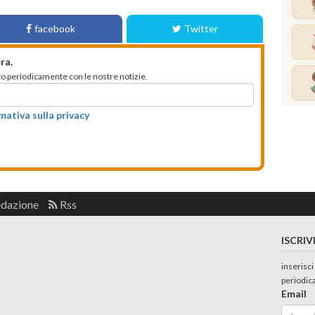
facebook
Twitter
ra.
mato periodicamente con le nostre notizie.
rmativa sulla privacy
edazione
Rss
ISCRIV
inserisci
periodic
Email