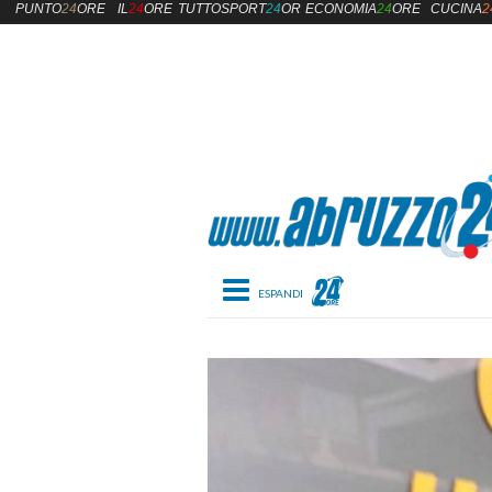
PUNTO
24
ORE
IL
24
ORE
TUTTOSPORT
24
ORE
ECONOMIA
24
ORE
CUCINA
2
Toggle navigation