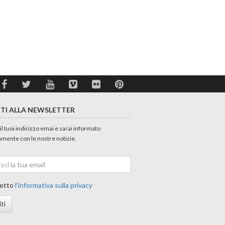
ITI ALLA NEWSLETTER
 il tuoi indirizzo emai e sarai informato
amente con le nostre notizie.
etto
l'informativa sulla privacy
iti