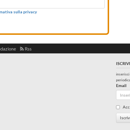
rmativa sulla privacy
edazione
Rss
ISCRIV
inserisci
periodic
Email
Acc
Iscriv