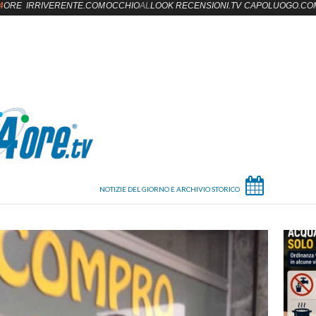
4
ORE
IRRIVERENTE.COM
OCCHIO
AL
LOOK
RECENSIONI.TV
CAPOLUOGO.CO