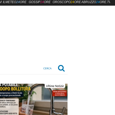
M
ILMETEO
24
ORE
GOSSIP
24
ORE
OROSCOPO
24
ORE
ABRUZZO
24
ORE.TV
Ultime Notizie