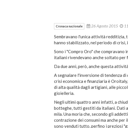
26 Agosto 2015
1
Cronaca nazionale
Sembravano l'unica attività redditizia, 
hanno stabilizzato, nel periodo di crisi, i
Sono i "Compro Oro" che compravano in co
italiani rivendevano anche soltato per f
Da due anni, però, anche questa attività
A segnalare l'inversione di tendenza di q
crisi economica e finanziaria è Oroitaly,
di alta qualità dagli artigiani, alle picc
gioielleria.
Negli ultimi quattro anni infatti, a chiu
botteghe, tutti gestiti da italiani. Dati 
mila. Una morìa che, secondo gli addetti a
contrazione dei consumi ma anche per il f
sono venduti tutto, perfino i preziosi "gi