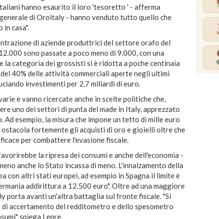
aliani hanno esaurito il loro 'tesoretto ' - afferma
generale di Oroitaly - hanno venduto tutto quello che
 in casa".
ntrazione di aziende produttrici del settore orafo del
e 12.000 sono passate a poco meno di 9.000, con una
e la categoria dei grossisti si è ridotta a poche centinaia
 del 40% delle attività commerciali aperte negli ultimi
uciando investimenti per 2,7 miliardi di euro.
 varie e vanno ricercate anche in scelte politiche che,
ere uno dei settori di punta del made in Italy, apprezzato
. Ad esempio, la misura che impone un tetto di mille euro
 ostacola fortemente gli acquisti di oro e gioielli oltre che
ficace per combattere l'evasione fiscale.
favorirebbe la ripresa dei consumi e anche dell'economia -
i meno anche lo Stato incassa di meno. L'innalzamento della
inea con altri stati europei, ad esempio in Spagna il limite è
 Germania addirittura a 12.500 euro". Oltre ad una maggiore
y porta avanti un'altra battaglia sul fronte fiscale. "Si
e di accertamento del redditometro e dello spesometro
nsumi" spiega Lepre.