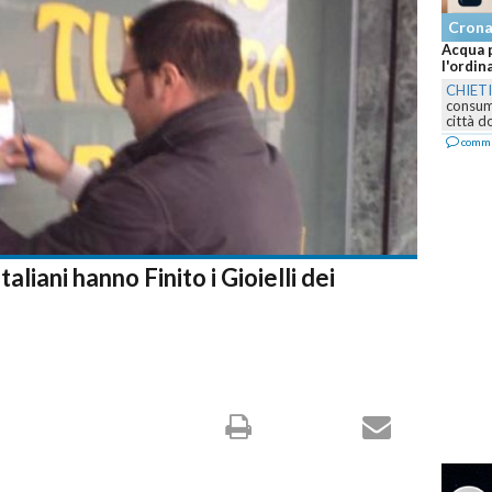
Crona
Acqua p
l'ordina
CHIETI
consumo
città do
comme
aliani hanno Finito i Gioielli dei