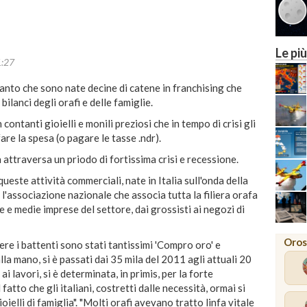
Le più
1:27
tanto che sono nate decine di catene in franchising che
 bilanci degli orafi e delle famiglie.
ntanti gioielli e monili preziosi che in tempo di crisi gli
are la spesa (o pagare le tasse .ndr).
 attraversa un priodo di fortissima crisi e recessione.
ueste attività commerciali, nate in Italia sull'onda della
 l'associazione nazionale che associa tutta la filiera orafa
ole e medie imprese del settore, dai grossisti ai negozi di
Oros
dere i battenti sono stati tantissimi 'Compro oro' e
alla mano, si è passati dai 35 mila del 2011 agli attuali 20
i lavori, si è determinata, in primis, per la forte
atto che gli italiani, costretti dalle necessità, ormai si
oielli di famiglia". "Molti orafi avevano tratto linfa vitale