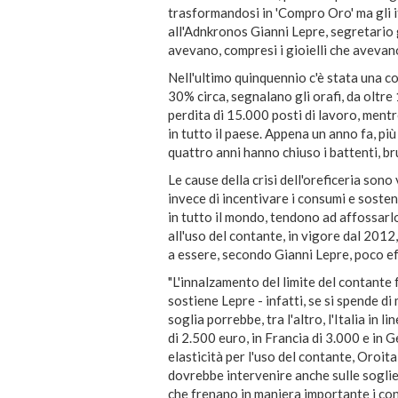
trasformandosi in 'Compro Oro' ma gli it
all'Adnkronos Gianni Lepre, segretario 
avevano, compresi i gioielli che avevano
Nell'ultimo quinquennio c'è stata una co
30% circa, segnalano gli orafi, da oltr
perdita di 15.000 posti di lavoro, mentr
in tutto il paese. Appena un anno fa, più
quattro anni hanno chiuso i battenti, br
Le cause della crisi dell'oreficeria sono
invece di incentivare i consumi e sosten
in tutto il mondo, tendono ad affossarlo
all'uso del contante, in vigore dal 2012,
a essere, secondo Gianni Lepre, poco ef
"L'innalzamento del limite del contante 
sostiene Lepre - infatti, se si spende d
soglia porrebbe, tra l'altro, l'Italia in l
di 2.500 euro, in Francia di 3.000 e in
elasticità per l'uso del contante, Oroital
dovrebbe intervenire anche sulle sogli
che frenano in maniera importante i co