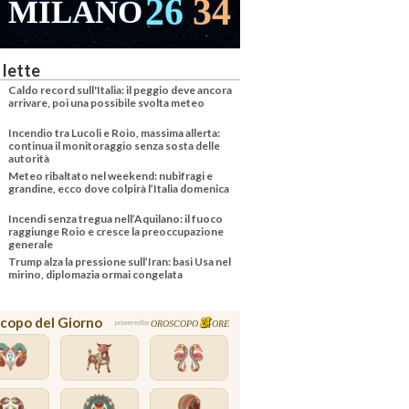
26
34
MILANO
VENEZ
 lette
Caldo record sull'Italia: il peggio deve ancora
arrivare, poi una possibile svolta meteo
Incendio tra Lucoli e Roio, massima allerta:
continua il monitoraggio senza sosta delle
autorità
Meteo ribaltato nel weekend: nubifragi e
grandine, ecco dove colpirà l’Italia domenica
Incendi senza tregua nell’Aquilano: il fuoco
raggiunge Roio e cresce la preoccupazione
generale
Trump alza la pressione sull’Iran: basi Usa nel
mirino, diplomazia ormai congelata
copo del Giorno
OROSCOPO
ORE
powered by