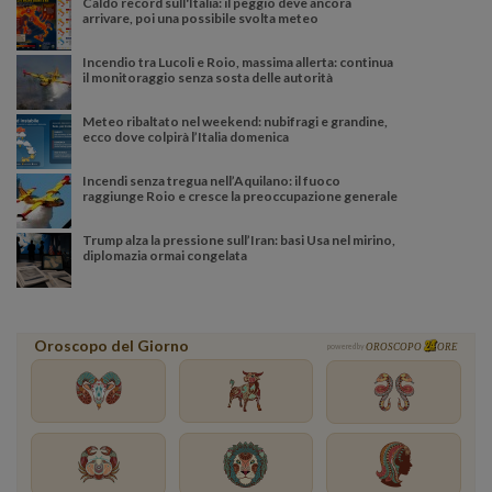
Caldo record sull'Italia: il peggio deve ancora
arrivare, poi una possibile svolta meteo
Incendio tra Lucoli e Roio, massima allerta: continua
il monitoraggio senza sosta delle autorità
Meteo ribaltato nel weekend: nubifragi e grandine,
ecco dove colpirà l’Italia domenica
Incendi senza tregua nell’Aquilano: il fuoco
raggiunge Roio e cresce la preoccupazione generale
Trump alza la pressione sull’Iran: basi Usa nel mirino,
diplomazia ormai congelata
Oroscopo del Giorno
powered by
OROSCOPO
ORE