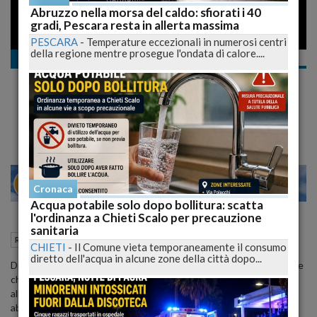
Abruzzo nella morsa del caldo: sfiorati i 40
gradi, Pescara resta in allerta massima
PESCARA
-
Temperature eccezionali in numerosi centri
della regione mentre prosegue l'ondata di calore....
Regione
Dalla politica coro unanime: ''manager Asl a
casa''
Giuliante chiede le dimissioni volontarie
24
28
MILANO
Cronaca
Acqua potabile solo dopo bollitura: scatta
l'ordinanza a Chieti Scalo per precauzione
sanitaria
09 Febbraio 2009
13:59
Regione
L'Aquila (AQ)
CHIETI
-
Il Comune vieta temporaneamente il consumo
diretto dell'acqua in alcune zone della città dopo...
Dimissioni volontarie come atto di civiltà amministrativa sono state
chieste dal Popolo delle Libertà per bocca del suo capogruppo
all’Emiciclo Gianfranco Giuliante, ai direttori generali delle sei Asl
abruzzesi.