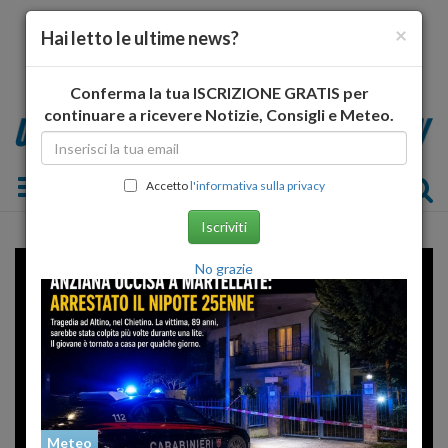
×
Hai letto le ultime news?
Conferma la tua ISCRIZIONE GRATIS per
continuare a ricevere Notizie, Consigli e Meteo.
Toggle navigation
Accetto
l'informativa sulla privacy
Iscriviti
Error loading player: No playable
No grazie
sources found
Meteo