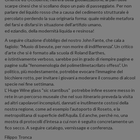
scarpe cinesi che si scollano dopo un paio di passeggiate. Per non
parlare del liquido rosso che a causa del cedimento strutturale è
percolato perdendo la sua originaria forma: quale mirabile metafora
del farsi e disfarsi in situazione dell'artifizio umano,
ed eziandio, della modernità liquida e resinosa!
A seguire citazione d'obbligo del nostro John Fante, che cala a
fagiolo: "Muoio di bevute, per non morire di indifferenza". Un critico
d'arte che si è formato alla scuola di Roland Barthes,
e istintivamente verboso, sarebbe poi in grado di riempire pagine e
pagine sulla "fenomenologia del polimetilmetacrilato offeso". Un
politico, più modestamente, potrebbe evocare l'immagine del
bicchiere rotto, per invitare i giovani a moderare il consumo di alcool
specie nei fine settimana.
L’ Huge Wine glass "sic stantibus" potrebbe infine essere messo in
rete in un percorso museale che nel suo itinerario preveda la visita
ad altri capolavori incompiuti, dannati e inutilmente costosi della
nostra regione, come ad esempio l'autoporto di Roseto, e la
metropolitana di superficie dell'Aquila. Ed anche, perchè no, una
mostra di protocolli d'intesa a cui non è seguito concretamente un
fico secco. A seguire catalogo, vernissage e conferenza.
Filippo Tronca