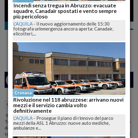
Incendi senza tregua in Abruzzo: evacuate
squadre, Canadair spostati e vento sempre
più pericoloso
L'AQUILA
-
Il nuovo aggiornamento delle 15:30
Cronaca
fotografa un'emergenza ancora aperta: Canadair,
Fontana di Toyo Ito: ora è un pellegrinaggio
elicotteri,...
di turisti....
TG8
24
26
MILANO
Cronaca
Rivoluzione nel 118 abruzzese: arrivano nuovi
24 Febbraio 2009
12:38
mezzi e il servizio cambia volto
Cronaca
Pescara (PE)
definitivamente
Il calice rotto di Toyo Ito è un continuo pellegrinaggio di turisti.
L'AQUILA
-
Prosegue il piano di rinnovo del parco
Tutto secondo la norma: "la bellezza della provocazione, la bellezza
mezzi della ASL 1 Abruzzo: nuove auto mediche,
ambulanze e...
del consumo" per dirla con Umberto Eco, ovvero: più fai parlare di
te, nel bene e nel male (preferibile la seconda ipotesi) , più acquisti