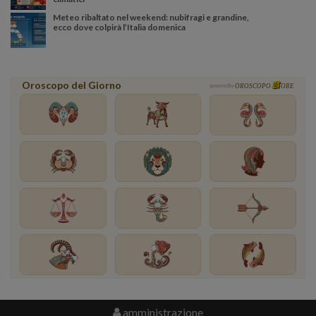
Meteo ribaltato nel weekend: nubifragi e grandine,
ecco dove colpirà l’Italia domenica
Oroscopo del Giorno
powered by
OROSCOPO
ORE
amministrazione