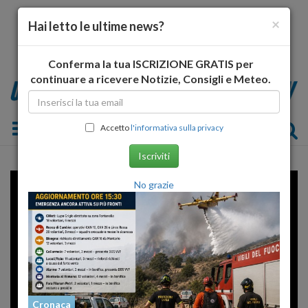
×
Hai letto le ultime news?
Conferma la tua ISCRIZIONE GRATIS per
continuare a ricevere Notizie, Consigli e Meteo.
Toggle navigation
Accetto
l'informativa sulla privacy
Iscriviti
Error loading player: No playable
No grazie
sources found
Cronaca