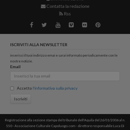
Contatta la redazione
Rss
ISCRIVITI ALLA NEWSLETTER
inserisci il tuoi indirizzo emai e sarai informato periodicamente con le
nostre notizie.
Email
Accetto
l'informativa sulla privacy
Iscriviti
Registrazione alla sezione stampa del tribunale dell'Aquila del 26/01/2006 al n.
550 - Associazione Culturale Capoluogo.com - direttore responsabile Luca Di