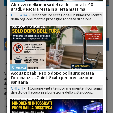
Cronaca nazionale
Abruzzo nella morsa del caldo: sfiorati i 40
gradi, Pescara resta in allerta massima
Getta la Compagna dal Cavalcavia. Giada
PESCARA
-
Temperature eccezionali in numerosi centri
Voleva Lasciarlo
della regione mentre prosegue l'ondata di calore....
22
27
MILANO
30 Maggio 2024
14:40
Cronaca nazionale
Vigonza (PD)
Cronaca
Acqua potabile solo dopo bollitura: scatta
Giada Zanola, 34 anni, originaria di Brescia, è stata tragicamente
l'ordinanza a Chieti Scalo per precauzione
uccisa dal compagno e gettata da un cavalcavia dell'autostrada A4,
sanitaria
dove è stata successivamente travolta da un camion. Il compagno,
CHIETI
-
Il Comune vieta temporaneamente il consumo
Andrea Favero, 39 anni, camionista, è stato arrestato con l'accusa
diretto dell'acqua in alcune zone della città dopo...
di omicidio volontario aggravato. Giada stava per iniziare un nuovo
lavoro in un impianto di distribuzione di carburanti.
Le indagini hanno preso una svolta decisiva grazie alle
contraddizioni nelle dichiarazioni di Favero durante l'interrogatorio