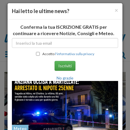
×
Hai letto le ultime news?
Conferma la tua ISCRIZIONE GRATIS per
continuare a ricevere Notizie, Consigli e Meteo.
Toggle navigation
Accetto
l'informativa sulla privacy
Iscriviti
No grazie
Meteo