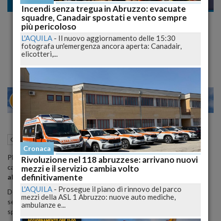
Cronaca nazionale
Incendi senza tregua in Abruzzo: evacuate
squadre, Canadair spostati e vento sempre
Il Cane Abbandonato Commuove il Web. al
più pericoloso
Casello Controlla Ogni Macchina in Cerca
L'AQUILA
-
Il nuovo aggiornamento delle 15:30
fotografa un'emergenza ancora aperta: Canadair,
del Padrone GUARDA
elicotteri,...
22
27
ILANO
VENE
07 Marzo 2015
05:00
Cronaca nazionale
Cronaca
PECHINO - Le immagini strazianti riprese dalle telecamere del
Rivoluzione nel 118 abruzzese: arrivano nuovi
casello di
Zhejiang
, in
Cina
, mostrano la sofferenza di un
cane
mezzi e il servizio cambia volto
definitivamente
abbandonato
.
L'AQUILA
-
Prosegue il piano di rinnovo del parco
Dopo essere stato abbandonato, l'animale è rimasto per due
mezzi della ASL 1 Abruzzo: nuove auto mediche,
settimane nei paraggi del casello, avvicinando ogni auto con la
ambulanze e...
speranza di scorgere il suo padrone.