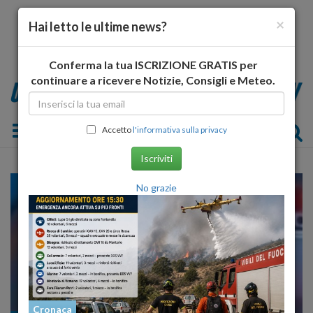
×
Hai letto le ultime news?
Conferma la tua ISCRIZIONE GRATIS per
continuare a ricevere Notizie, Consigli e Meteo.
Toggle navigation
Accetto
l'informativa sulla privacy
Iscriviti
No grazie
Cronaca