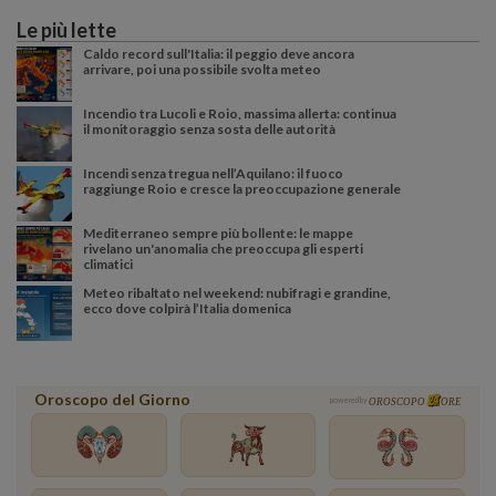
Le più lette
Caldo record sull'Italia: il peggio deve ancora
arrivare, poi una possibile svolta meteo
Incendio tra Lucoli e Roio, massima allerta: continua
il monitoraggio senza sosta delle autorità
Incendi senza tregua nell’Aquilano: il fuoco
raggiunge Roio e cresce la preoccupazione generale
Mediterraneo sempre più bollente: le mappe
rivelano un'anomalia che preoccupa gli esperti
climatici
Meteo ribaltato nel weekend: nubifragi e grandine,
ecco dove colpirà l’Italia domenica
Oroscopo del Giorno
powered by
OROSCOPO
ORE