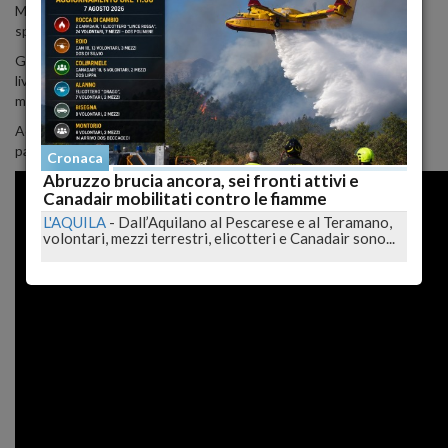
Ma ogni volta l'animale tornava indietro con la coda tra le gambe,
sperando nella prossima macchina o in quella dopo ancora.
Gli impiegati del casello, notando l'animale vicino al passaggio a
livello, sono riusciti a prenderlo in custodia, in quanto poteva
mettere in pericoo la sua vita e quella di qualche automobilista.
Adesso il cucciolo ha una casa temporanea, mentre in Cina è
partito l'appello verso il suo padrone perché torni a riprenderselo.
Cronaca
Abruzzo brucia ancora, sei fronti attivi e
Canadair mobilitati contro le fiamme
L'AQUILA
-
Dall’Aquilano al Pescarese e al Teramano,
volontari, mezzi terrestri, elicotteri e Canadair sono...