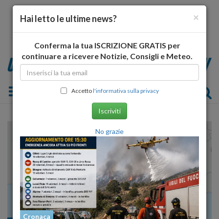
×
Hai letto le ultime news?
Conferma la tua ISCRIZIONE GRATIS per
continuare a ricevere Notizie, Consigli e Meteo.
Toggle navigation
Accetto
l'informativa sulla privacy
Iscriviti
No grazie
Cronaca