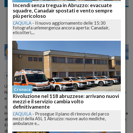
Meteo
Incendi senza tregua in Abruzzo: evacuate
squadre, Canadair spostati e vento sempre
Improvviso colpo d’aria fresca: temporali in
più pericoloso
arrivo e calo termico atteso!
L'AQUILA
-
Il nuovo aggiornamento delle 15:30
fotografa un'emergenza ancora aperta: Canadair,
elicotteri,...
27
29
MILANO
16 Luglio 2025
16:20
Meteo
Roma (RM)
Un nucleo instabile nord‑europeo provoca temporali localizzati su
Cronaca
Nordest e Adige, mentre l’Adriatico godrà di un clima più piacevole
Rivoluzione nel 118 abruzzese: arrivano nuovi
e temperature in lieve flessione.
mezzi e il servizio cambia volto
definitivamente
Il veloce affondo di una
bassa pressione
sul Mare del Nord ha
innescato un
fronte instabile
che, contravvenendo all’
anticiclone
L'AQUILA
-
Prosegue il piano di rinnovo del parco
mezzi della ASL 1 Abruzzo: nuove auto mediche,
africano
presente sull’Italia, ha innescato
temporali notturni
tra
ambulanze e...
il basso Veneto e il Friuli, con accumuli fino a
35 mm
nelle province
di Treviso e Venezia
.
Questo impulso instabile si muoverà verso