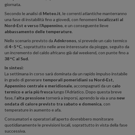
giornata
.
Secondo le analisi di
Meteo.it
, le correnti atlantiche manterranno
una fase di instabilità fino a giovedì, con fenomeni
localizzati al
Nord‑Est e verso l’Appennino
, e un conseguente lieve
abbassamento delle temperature
.
Nello scenario previsto da
Adnkronos
, si prevede un calo termico
di
4–5 °C
, soprattutto nelle aree interessate da piogge, seguito da
un incremento del caldo africano già dal weekend, con punte fino a
38 °C al Sud
.
In sintesi
:
La settimana in corso sarà dominata da un rapido impulso instabile
in grado di generare
temporali pomeridiani su Nord‑Est,
Appennino centrale e meridionale
, accompagnati da un
calo
termico e aria più fresca
lungo l’Adriatico. Dopo questa breve
fase, l’
alta pressione
tornerà a imporsi, aprendo la via a una
new
ondata di calore previsto tra sabato e domenica
, con
temperature in aumento e afa.
Consumatori e operatori all’aperto dovrebbero monitorare
quotidianamente le previsioni locali, soprattutto in vista della fase
successiva.