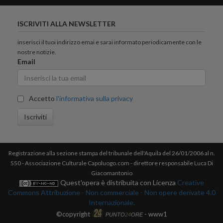
ISCRIVITI ALLA NEWSLETTER
inserisci il tuoi indirizzo emai e sarai informato periodicamente con le
nostre notizie.
Email
Accetto
l'informativa sulla privacy
Iscriviti
Registrazione alla sezione stampa del tribunale dell'Aquila del 26/01/2006 al n.
550 - Associazione Culturale Capoluogo.com - direttore responsabile Luca Di
Giacomantonio
Quest'opera è distribuita con Licenza
Creative
Commons Attribuzione - Non commerciale - Non opere derivate 4.0
Internazionale.
©copyright
- www1
PUNTO
24
ORE