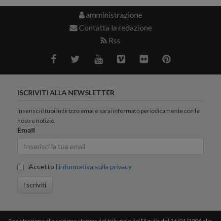
amministrazione
Contatta la redazione
Rss
ISCRIVITI ALLA NEWSLETTER
inserisci il tuoi indirizzo emai e sarai informato periodicamente con le
nostre notizie.
Email
Accetto
l'informativa sulla privacy
Iscriviti
Registrazione alla sezione stampa del tribunale dell'Aquila del 26/01/2006 al n.