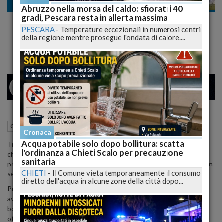
Cronaca nazionale
Abruzzo nella morsa del caldo: sfiorati i 40
gradi, Pescara resta in allerta massima
Ko per i rossoblù, il terzo posto potrebbe
PESCARA
-
Temperature eccezionali in numerosi centri
allontanarsi. Pistoiese-L'Aquila 3-1
della regione mentre prosegue l'ondata di calore....
26
34
MILANO
12 Aprile 2015
15:04
Cronaca nazionale
L'Aquila (AQ)
Cronaca
Acqua potabile solo dopo bollitura: scatta
Trasferta in Toscana dal sapore decisamente amaro per L'Aquila,
l'ordinanza a Chieti Scalo per precauzione
che dopo tre successi in altrettante gare incappa in una sconfitta
sanitaria
per 3-1 in casa della Pistoiese, un ko che rimette inevitabilmente in
CHIETI
-
Il Comune vieta temporaneamente il consumo
seria discussione le speranze di agguantare il terzo posto.
diretto dell'acqua in alcune zone della città dopo...
Probabilmente, per quello che si è visto in campo, i rossoblù
avrebbero meritato almeno il pari, se non paradossalmente il
bottino pieno, pagando però la sfortuna ed il poco cinismo in zona
offensiva.