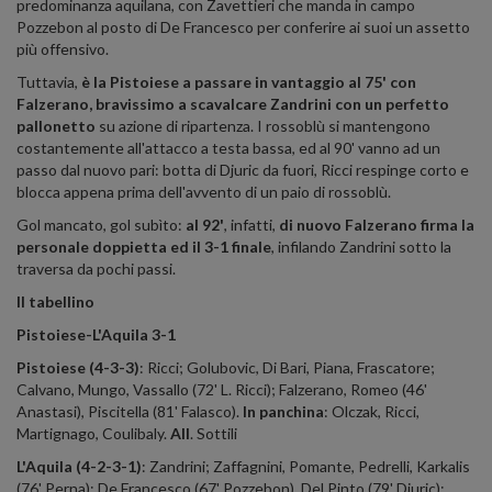
predominanza aquilana, con Zavettieri che manda in campo
Pozzebon al posto di De Francesco per conferire ai suoi un assetto
più offensivo.
Tuttavia,
è la Pistoiese a passare in vantaggio al 75' con
Falzerano, bravissimo a scavalcare Zandrini con un perfetto
pallonetto
su azione di ripartenza. I rossoblù si mantengono
costantemente all'attacco a testa bassa, ed al 90' vanno ad un
passo dal nuovo pari: botta di Djuric da fuori, Ricci respinge corto e
blocca appena prima dell'avvento di un paio di rossoblù.
Gol mancato, gol subìto:
al 92'
, infatti,
di nuovo Falzerano firma la
personale doppietta ed il 3-1 finale
, infilando Zandrini sotto la
traversa da pochi passi.
Il tabellino
Pistoiese-L'Aquila 3-1
Pistoiese (4-3-3)
: Ricci; Golubovic, Di Bari, Piana, Frascatore;
Calvano, Mungo, Vassallo (72' L. Ricci); Falzerano, Romeo (46'
Anastasi), Piscitella (81' Falasco).
In panchina
: Olczak, Ricci,
Martignago, Coulibaly.
All
. Sottili
L'Aquila (4-2-3-1)
: Zandrini; Zaffagnini, Pomante, Pedrelli, Karkalis
(76' Perna); De Francesco (67' Pozzebon), Del Pinto (79' Djuric);