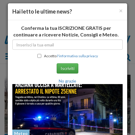
×
Hai letto le ultime news?
Conferma la tua ISCRIZIONE GRATIS per
continuare a ricevere Notizie, Consigli e Meteo.
Toggle navigation
Accetto
l'informativa sulla privacy
Iscriviti
No grazie
Meteo