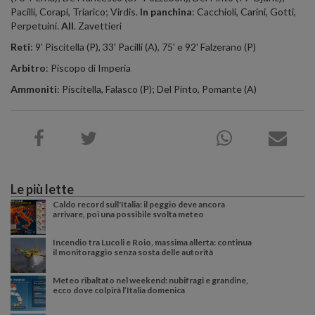
Pacilli, Corapi, Triarico; Virdis.
In panchina
: Cacchioli, Carini, Gotti,
Perpetuini.
All
. Zavettieri
Reti
: 9' Piscitella (P), 33' Pacilli (A), 75' e 92' Falzerano (P)
Arbitro
: Piscopo di Imperia
Ammoniti
: Piscitella, Falasco (P); Del Pinto, Pomante (A)
Le più lette
Caldo record sull'Italia: il peggio deve ancora
arrivare, poi una possibile svolta meteo
Incendio tra Lucoli e Roio, massima allerta: continua
il monitoraggio senza sosta delle autorità
Meteo ribaltato nel weekend: nubifragi e grandine,
ecco dove colpirà l’Italia domenica