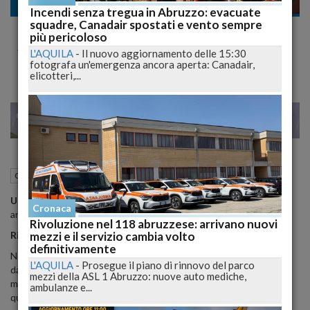
Cronaca nazionale
Incendi senza tregua in Abruzzo: evacuate
squadre, Canadair spostati e vento sempre
L'Aquila Rugby: esordio trionfale
più pericoloso
schiacciati i Crociati
L'AQUILA
-
Il nuovo aggiornamento delle 15:30
fotografa un'emergenza ancora aperta: Canadair,
elicotteri,...
22
25
MILANO
08 Ottobre 2011
18:51
Cronaca nazionale
L'Aquila (AQ)
Un inizio perfetto
. Neroverdi giovani, grintosi, precisi e, cosa
Cronaca
ancora più importante, vittoriosi.
Rivoluzione nel 118 abruzzese: arrivano nuovi
mezzi e il servizio cambia volto
Risultato finale: L’Aquila Rugby 17 Bancamonte Crociati 15.
definitivamente
Non si poteva iniziare meglio di così. Una squadra che lotta
L'AQUILA
-
Prosegue il piano di rinnovo del parco
dall’inizio alla fine, con
tanti giovani in campo
che affrontano il
mezzi della ASL 1 Abruzzo: nuove auto mediche,
match con la grinta giusta.
Una touche perfetta
. Conquistiamo
ambulanze e...
quasi tutti i nostri palloni dalle rimesse e organizziamo