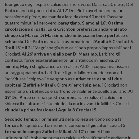
fuorigioco degli ospiti e calcio per i neroverdi. Da circa 50 metri, Del
Pinto manda di poco a lato. Al 12’ Del Pinto avrebbe ancora un
occasione al piede, ma manda a lato da circa 40 metri. Passano
quattro minuti e i neroverdi pareggiano.
Siamo al 16’. Ottima
circolazione di palla. Loki Crichton preferisce andare al lato
chiuso da Marco Di Massimo che imbecca un buco perfetto e
schiaccia
. Del Pinto manca la trasformazione.
L’Aquila 5 Crociati 5
.
Tra il 18’ e il 24’ Magri sbaglia due calci non proprio impossibili per i
Crociati.
Al 26’ arriva un giallo per Di Massimo
. L’arbitro gli
contesta, forse esageratamente, un antigioco in mischia. 29’
minuto, Magri sbaglia ancora un calcio . Al 32’ scoppia una rissa in
un raggruppamento. L’arbitro e il guardalinee non riescono ad
individuare i colpevoli e vengono assurdamente
espulsi i due
capitani (Zaffiri e Milani)
. Oltre gli errori al piede, i Crociati non
esprimono un bel gioco e soffrono terribilmente quello aquilano.
Al
39’ Del Pinto
corona questa supremazia e realizza il calcio che
sblocca il risultato e il suo piede, da ora in avanti infallibile. Così
si
chiude la prima frazione: L’Aquila 8 Crociati 5.
Secondo tempo
. I primi minuti della ripresa servono solo a far
tornare le squadre ad un numero consono di giocatori, così
al 3’
tornano in campo Zaffiri e Milani
. Al 10’ commettiamo
un’ingenuità. Abbiamo prima un calcio a circa 40 metri e andiamo in