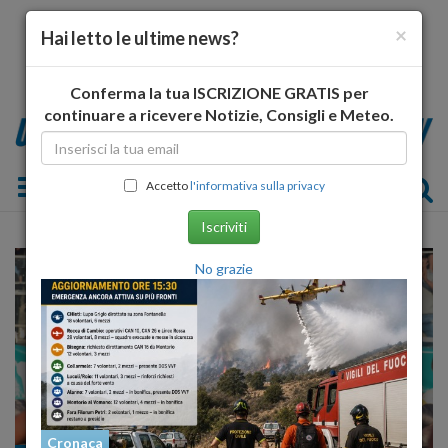
×
Hai letto le ultime news?
Conferma la tua ISCRIZIONE GRATIS per
continuare a ricevere Notizie, Consigli e Meteo.
Toggle navigation
Accetto
l'informativa sulla privacy
Iscriviti
No grazie
Cronaca