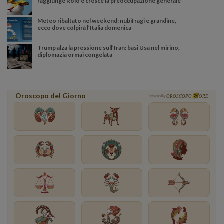
raggiunge Roio e cresce la preoccupazione generale
Meteo ribaltato nel weekend: nubifragi e grandine,
ecco dove colpirà l’Italia domenica
Trump alza la pressione sull’Iran: basi Usa nel mirino,
diplomazia ormai congelata
Oroscopo del Giorno
powered by
OROSCOPO
ORE