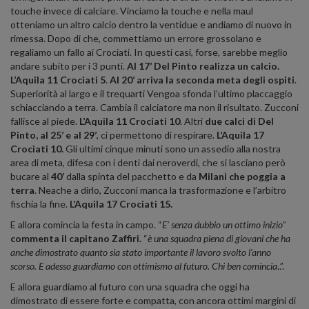
touche invece di calciare. Vinciamo la touche e nella maul
otteniamo un altro calcio dentro la ventidue e andiamo di nuovo in
rimessa. Dopo di che, commettiamo un errore grossolano e
regaliamo un fallo ai Crociati. In questi casi, forse, sarebbe meglio
andare subito per i 3 punti.
Al 17’ Del Pinto realizza un calcio.
L’Aquila 11 Crociati 5
.
Al 20’ arriva la seconda meta degli ospiti
.
Superiorità al largo e il trequarti Vengoa sfonda l’ultimo placcaggio
schiacciando a terra. Cambia il calciatore ma non il risultato. Zucconi
fallisce al piede.
L’Aquila 11 Crociati 10
. Altri
due calci di Del
Pinto, al 25’ e al 29’
, ci permettono di respirare.
L’Aquila 17
Crociati 10.
Gli ultimi cinque minuti sono un assedio alla nostra
area di meta, difesa con i denti dai neroverdi, che si lasciano però
bucare al
40’
dalla spinta del pacchetto e da
Milani che poggia a
terra
. Neache a dirlo, Zucconi manca la trasformazione e l’arbitro
fischia la fine.
L’Aquila 17 Crociati 15.
E allora comincia la festa in campo. “
E’ senza dubbio un ottimo inizio
”
commenta il capitano Zaffiri.
“
è una squadra piena di giovani che ha
anche dimostrato quanto sia stato importante il lavoro svolto l’anno
scorso. E adesso guardiamo con ottimismo al futuro. Chi ben comincia
..”.
E allora guardiamo al futuro con una squadra che oggi ha
dimostrato di essere forte e compatta, con ancora ottimi margini di