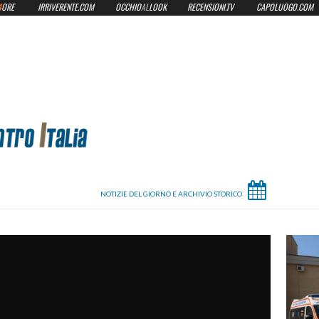
4
ORE
IRRIVERENTE.COM
OCCHIO
AL
LOOK
RECENSIONI.TV
CAPOLUOGO.COM