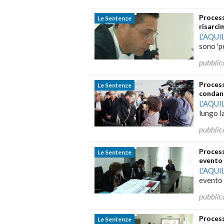
Process
Le Sentenze
risarci
L'AQUI
sono 'pe
pubblic
Process
Le Sentenze
condan
L'AQUI
lungo la
pubblic
Process
Le Sentenze
evento
L'AQUI
evento 
pubblic
Process
Le Sentenze