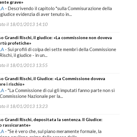
ente grave»
LA
-
Descrivendo il capitolo "sulla Commisurazione della
l giudice evidenzia di aver tenuto in...
ato il 18/01/2013 14:10
o Grandi Rischi, il giudice: «La commissione non doveva
irtù profetiche»
LA
-
Sui profili di colpa dei sette membri della Commissione
ischi, il giudice - in un...
ato il 18/01/2013 13:55
o Grandi Rischi, il Giudice: «La Commissione doveva
re i rischio»
LA
-
"La Commissione di cui gli imputati fanno parte non si
Commissione Nazionale per la...
ato il 18/01/2013 13:23
o Grandi Rischi, depositata la sentenza. Il Giudice:
o rassicurante»
LA
-
"Se è vero che, sul piano meramente formale, la