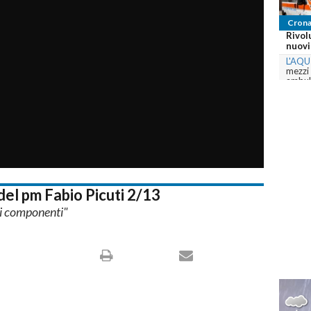
Crona
Abruz
Canad
L'AQU
Terama
Canada
com
del pm Fabio Picuti 2/13
 i componenti"