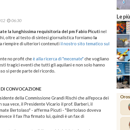
Le più
2012
06:30
te la lunghissima requisitoria del pm Fabio Picuti
nel
, oltre al testo di sintesi giornalistica forniamo
la
 riempire di ulteriori contenuti
il nostro sito tematico sul
nte no profit che
è alla ricerca di "mecenate"
che vogliano
sti tragici eventi che tutti gli aquilani e non solo hanno
sso si perde parte del ricordo.
 DI CONVOCAZIONE
Oros
sidente della Commissione Grandi Rischi che all'epoca dei
in sua vece, il Presidente Vicario il prof. Barberi, il
rmate Bertolaso" - afferma Picuti - "Bertolaso doveva
ece il fax l'ha firmato lui, quindi è un fax di