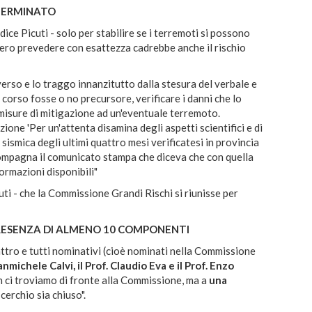
TERMINATO
 dice Picuti - solo per stabilire se i terremoti si possono
sero prevedere con esattezza cadrebbe anche il rischio
verso e lo traggo innanzitutto dalla stesura del verbale e
n corso fosse o no precursore, verificare i danni che lo
misure di mitigazione ad un'eventuale terremoto.
ione 'Per un'attenta disamina degli aspetti scientifici e di
sismica degli ultimi quattro mesi verificatesi in provincia
compagna il comunicato stampa che diceva che con quella
formazioni disponibili"
uti - che la Commissione Grandi Rischi si riunisse per
RESENZA DI ALMENO 10 COMPONENTI
ttro e tutti nominativi (cioè nominati nella Commissione
ianmichele Calvi, il Prof. Claudio Eva e il Prof. Enzo
on ci troviamo di fronte alla Commissione, ma a
una
cerchio sia chiuso".