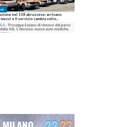
ca
zo brucia ancora, sei fronti attivi e
air mobilitati contro le fiamme
ILA
-
Dall’Aquilano al Pescarese e al
no, volontari, mezzi terrestri, elicotteri e
ir sono...
menta
22
23
VENEZIA