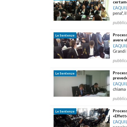
certam
L'AQUI
pena", i
pubblic
Process
Le Sentenze
avere v
L'AQUI
Grandi R
pubblic
Process
Le Sentenze
prevede
L'AQUI
chiama 
pubblic
Process
Le Sentenze
«Effett
L'AQUI