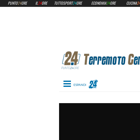
PUNTO
24
ORE
IL
24
ORE
TUTTOSPORT
24
ORE
ECONOMIA
24
ORE
CUCINA
2
Toggle navigation