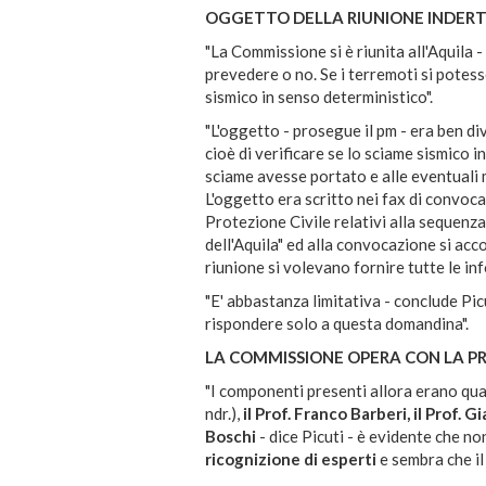
OGGETTO DELLA RIUNIONE INDER
"La Commissione si è riunita all'Aquila -
prevedere o no. Se i terremoti si potes
sismico in senso deterministico".
"L'oggetto - prosegue il pm - era ben di
cioè di verificare se lo sciame sismico i
sciame avesse portato e alle eventuali 
L'oggetto era scritto nei fax di convocaz
Protezione Civile relativi alla sequenza 
dell'Aquila" ed alla convocazione si ac
riunione si volevano fornire tutte le in
"E' abbastanza limitativa - conclude Pic
rispondere solo a questa domandina".
LA COMMISSIONE OPERA CON LA P
"I componenti presenti allora erano qua
ndr.),
il Prof. Franco Barberi, il Prof. G
Boschi
- dice Picuti - è evidente che n
ricognizione di esperti
e sembra che il 