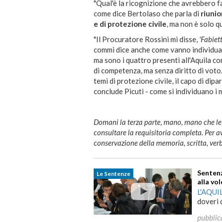
"Qual'è la ricognizione che avrebbero fat
come dice Bertolaso che parla di
riunio
e di protezione civile
, ma non è solo q
"Il Procuratore Rossini mi disse,
'Fabiet
commi dice anche come vanno individuati
ma sono i quattro presenti all'Aquila com
di competenza, ma senza diritto di voto
temi di protezione civile, il capo di dipa
conclude Picuti - come si individuano i
Domani la terza parte, mano, mano che le
consultare la requisitoria completa. Per 
conservazione della memoria, scritta, verb
Sentenz
Le Sentenze
alla vo
L'AQUI
doveri 
pubblic