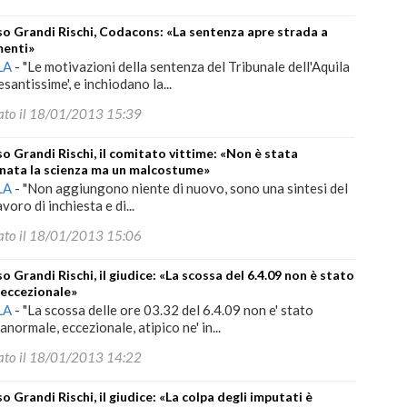
o Grandi Rischi, Codacons: «La sentenza apre strada a
menti»
LA
-
"Le motivazioni della sentenza del Tribunale dell'Aquila
santissime', e inchiodano la...
ato il 18/01/2013 15:39
o Grandi Rischi, il comitato vittime: «Non è stata
nata la scienza ma un malcostume»
LA
-
"Non aggiungono niente di nuovo, sono una sintesi del
voro di inchiesta e di...
ato il 18/01/2013 15:06
o Grandi Rischi, il giudice: «La scossa del 6.4.09 non è stato
 eccezionale»
LA
-
"La scossa delle ore 03.32 del 6.4.09 non e' stato
anormale, eccezionale, atipico ne' in...
ato il 18/01/2013 14:22
o Grandi Rischi, il giudice: «La colpa degli imputati è