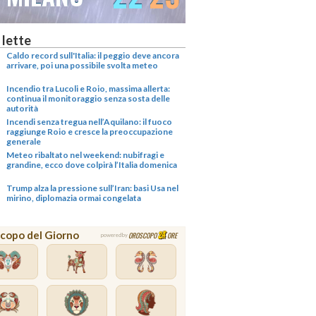
 lette
Caldo record sull'Italia: il peggio deve ancora
arrivare, poi una possibile svolta meteo
Incendio tra Lucoli e Roio, massima allerta:
continua il monitoraggio senza sosta delle
autorità
Incendi senza tregua nell’Aquilano: il fuoco
raggiunge Roio e cresce la preoccupazione
generale
Meteo ribaltato nel weekend: nubifragi e
grandine, ecco dove colpirà l’Italia domenica
Trump alza la pressione sull’Iran: basi Usa nel
mirino, diplomazia ormai congelata
copo del Giorno
OROSCOPO
ORE
powered by