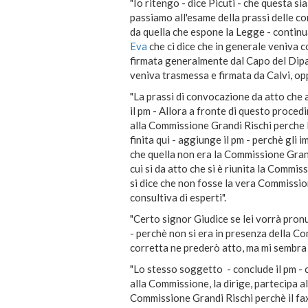
"Io ritengo - dice Picuti - che questa s
passiamo all'esame della prassi delle c
da quella che espone la Legge - continua
Eva
che ci dice che in generale veniva
firmata generalmente dal Capo del Dipa
veniva trasmessa e firmata da Calvi, op
"La prassi di convocazione da atto che 
il pm - Allora a fronte di questo proced
alla Commissione Grandi Rischi perche 
finita qui - aggiunge il pm - perchè gli
che quella non era la Commissione Grand
cui si da atto che si è riunita la Commi
si dice che non fosse la vera Commission
consultiva di esperti".
"Certo signor Giudice se lei vorrà pronu
- perchè non si era in presenza della 
corretta ne prederò atto, ma mi sembra 
"Lo stesso soggetto - conclude il pm - 
alla Commissione, la dirige, partecipa a
Commissione Grandi Rischi perchè il fa