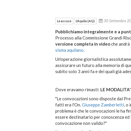
30 Settembre 
Le accuse
L'Aquila (AQ)
Pubblichiamo integralmente e a punta
Processo alla Commissione Grandi Rischi
versione completa in video
che andrà a
sisma aquilano.
Un'operazione giornalistica assolutame
assicurare un futuro alla memoria di que
subito solo 3 anni fa e dei quali già ade
Dove eravamo rimasti:
LE MODALITA'
"Le convocazioni sono disposte dal Pre
fatti era l'On.
Giuseppe Zamberletti
, o 
problema è che le convocazioni le ha fi
essere destinatario per conoscenza ed inv
convocazione non valido?"