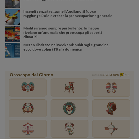
Incendi senza tregua nell’Aquilano: il fuoco
raggiunge Roio e cresce la preoccupazione generale
Mediterraneo sempre più bollente: le mappe
rivelano un'anomalia che preoccupa gli esperti
climatici
Meteo ribaltato nel weekend: nubifragi e grandine,
ecco dove colpirà l’Italia domenica
Oroscopo del Giorno
powered by
OROSCOPO
ORE