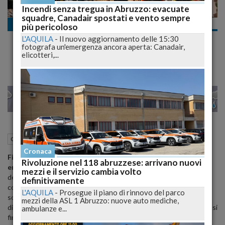
Incendi senza tregua in Abruzzo: evacuate
squadre, Canadair spostati e vento sempre
Cronaca nazionale
più pericoloso
Nubifragio a firenze, Stato di Calamità. In
L'AQUILA
-
Il nuovo aggiornamento delle 15:30
un giorno Caduta Pioggia di un Mese
fotografa un'emergenza ancora aperta: Canadair,
elicotteri,...
5
26
33
VENEZIA
03 Agosto 2015
07:06
Cronaca nazionale
Cronaca
Firenze chiederà anche al Consiglio dei ministri lo stato di
Rivoluzione nel 118 abruzzese: arrivano nuovi
emergenza
. Lo ha annunciato il sindaco Dario Nardella al termine
mezzi e il servizio cambia volto
dell'Unità di Crisi convocata nella Sala della Protezione Civile del
definitivamente
comune, prima della riunione della Giunta. "Ho già parlato con il
L'AQUILA
-
Prosegue il piano di rinnovo del parco
sottosegretario Luca Lotti" ha detto Nardella e lui si è "dichiarato
mezzi della ASL 1 Abruzzo: nuove auto mediche,
disponibile". Domani intanto il presidente della Regione Enrico Rossi
ambulanze e...
firmerà lo Stato di Emergenza chiesto dall'Amministrazione