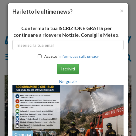
×
Hai letto le ultime news?
Conferma la tua ISCRIZIONE GRATIS per
continuare a ricevere Notizie, Consigli e Meteo.
Toggle navigation
Accetto
l'informativa sulla privacy
Iscriviti
No grazie
Cronaca