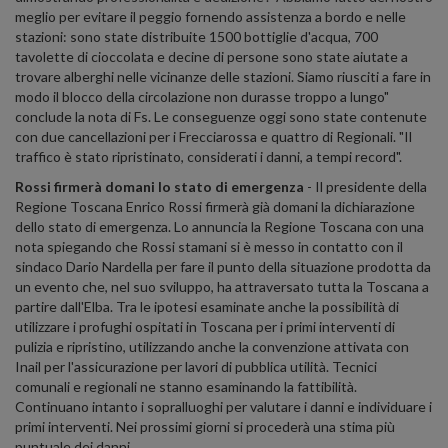
meglio per evitare il peggio fornendo assistenza a bordo e nelle
stazioni: sono state distribuite 1500 bottiglie d'acqua, 700
tavolette di cioccolata e decine di persone sono state aiutate a
trovare alberghi nelle vicinanze delle stazioni. Siamo riusciti a fare in
modo il blocco della circolazione non durasse troppo a lungo"
conclude la nota di Fs. Le conseguenze oggi sono state contenute
con due cancellazioni per i Frecciarossa e quattro di Regionali. "Il
traffico è stato ripristinato, considerati i danni, a tempi record".
Rossi firmerà domani lo stato di emergenza
- Il presidente della
Regione Toscana Enrico Rossi firmerà già domani la dichiarazione
dello stato di emergenza. Lo annuncia la Regione Toscana con una
nota spiegando che Rossi stamani si è messo in contatto con il
sindaco Dario Nardella per fare il punto della situazione prodotta da
un evento che, nel suo sviluppo, ha attraversato tutta la Toscana a
partire dall'Elba. Tra le ipotesi esaminate anche la possibilità di
utilizzare i profughi ospitati in Toscana per i primi interventi di
pulizia e ripristino, utilizzando anche la convenzione attivata con
Inail per l'assicurazione per lavori di pubblica utilità. Tecnici
comunali e regionali ne stanno esaminando la fattibilità.
Continuano intanto i sopralluoghi per valutare i danni e individuare i
primi interventi. Nei prossimi giorni si procederà una stima più
puntuale dei danni.