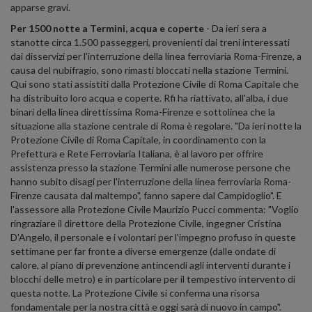
apparse gravi.
Per 1500 notte a Termini, acqua e coperte
- Da ieri sera a
stanotte circa 1.500 passeggeri, provenienti dai treni interessati
dai disservizi per l'interruzione della linea ferroviaria Roma-Firenze, a
causa del nubifragio, sono rimasti bloccati nella stazione Termini.
Qui sono stati assistiti dalla Protezione Civile di Roma Capitale che
ha distribuito loro acqua e coperte. Rfi ha riattivato, all'alba, i due
binari della linea direttissima Roma-Firenze e sottolinea che la
situazione alla stazione centrale di Roma è regolare. "Da ieri notte la
Protezione Civile di Roma Capitale, in coordinamento con la
Prefettura e Rete Ferroviaria Italiana, è al lavoro per offrire
assistenza presso la stazione Termini alle numerose persone che
hanno subito disagi per l'interruzione della linea ferroviaria Roma-
Firenze causata dal maltempo", fanno sapere dal Campidoglio". E
l'assessore alla Protezione Civile Maurizio Pucci commenta: "Voglio
ringraziare il direttore della Protezione Civile, ingegner Cristina
D'Angelo, il personale e i volontari per l'impegno profuso in queste
settimane per far fronte a diverse emergenze (dalle ondate di
calore, al piano di prevenzione antincendi agli interventi durante i
blocchi delle metro) e in particolare per il tempestivo intervento di
questa notte. La Protezione Civile si conferma una risorsa
fondamentale per la nostra città e oggi sarà di nuovo in campo".