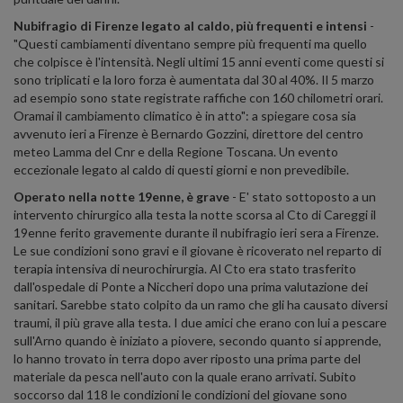
Nubifragio di Firenze legato al caldo, più frequenti e intensi
-
"Questi cambiamenti diventano sempre più frequenti ma quello
che colpisce è l'intensità. Negli ultimi 15 anni eventi come questi si
sono triplicati e la loro forza è aumentata dal 30 al 40%. Il 5 marzo
ad esempio sono state registrate raffiche con 160 chilometri orari.
Oramai il cambiamento climatico è in atto": a spiegare cosa sia
avvenuto ieri a Firenze è Bernardo Gozzini, direttore del centro
meteo Lamma del Cnr e della Regione Toscana. Un evento
eccezionale legato al caldo di questi giorni e non prevedibile.
Operato nella notte 19enne, è grave
- E' stato sottoposto a un
intervento chirurgico alla testa la notte scorsa al Cto di Careggi il
19enne ferito gravemente durante il nubifragio ieri sera a Firenze.
Le sue condizioni sono gravi e il giovane è ricoverato nel reparto di
terapia intensiva di neurochirurgia. Al Cto era stato trasferito
dall'ospedale di Ponte a Niccheri dopo una prima valutazione dei
sanitari. Sarebbe stato colpito da un ramo che gli ha causato diversi
traumi, il più grave alla testa. I due amici che erano con lui a pescare
sull'Arno quando è iniziato a piovere, secondo quanto si apprende,
lo hanno trovato in terra dopo aver riposto una prima parte del
materiale da pesca nell'auto con la quale erano arrivati. Subito
soccorso dal 118 le condizioni le condizioni del giovane sono