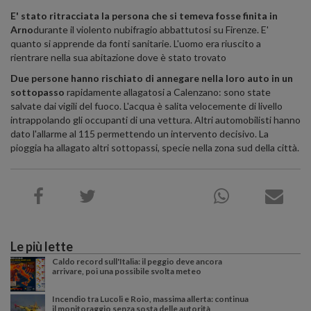
E' stato ritracciata la persona che si temeva fosse finita in
Arno
durante il violento nubifragio abbattutosi su Firenze. E'
quanto si apprende da fonti sanitarie. L'uomo era riuscito a
rientrare nella sua abitazione dove è stato trovato
Due persone hanno rischiato di annegare nella loro auto in un
sottopasso
rapidamente allagatosi a Calenzano: sono state
salvate dai vigili del fuoco. L'acqua è salita velocemente di livello
intrappolando gli occupanti di una vettura. Altri automobilisti hanno
dato l'allarme al 115 permettendo un intervento decisivo. La
pioggia ha allagato altri sottopassi, specie nella zona sud della città.
Le più lette
Caldo record sull'Italia: il peggio deve ancora
arrivare, poi una possibile svolta meteo
Incendio tra Lucoli e Roio, massima allerta: continua
il monitoraggio senza sosta delle autorità