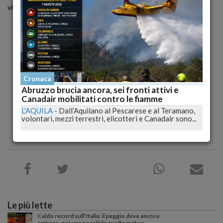
vintage
e torna ad una lunga chioma bionda.
Cronaca
Abruzzo brucia ancora, sei fronti attivi e
Canadair mobilitati contro le fiamme
L'AQUILA
-
Dall’Aquilano al Pescarese e al Teramano,
volontari, mezzi terrestri, elicotteri e Canadair sono...
Le più lette
Caldo record sull'Italia: il peggio deve ancora
arrivare, poi una possibile svolta meteo