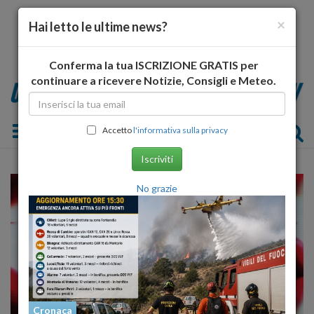
×
Hai letto le ultime news?
Conferma la tua ISCRIZIONE GRATIS per
continuare a ricevere Notizie, Consigli e Meteo.
Toggle navigation
Accetto
l'informativa sulla privacy
Iscriviti
No grazie
Cronaca