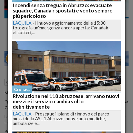
Incendi senza tregua in Abruzzo: evacuate
squadre, Canadair spostati e vento sempre
Cronaca nazionale
più pericoloso
Nuovo Look per Miley Cyrus dopo le Foto
L'AQUILA
-
Il nuovo aggiornamento delle 15:30
Nuda. A scopo Benefico per la Lotta all'AIDS
fotografa un'emergenza ancora aperta: Canadair,
elicotteri,...
28
30
MILANO
01 Agosto 2015
07:22
Cronaca nazionale
Cronaca
Miley Cyrus
torna a far parlare di se.
Rivoluzione nel 118 abruzzese: arrivano nuovi
mezzi e il servizio cambia volto
Questa volta come testimonial di 'MAC cosmetics' per la linea '
Viva
definitivamente
Glam
' e lo fa per una giusta causa.
L'AQUILA
-
Prosegue il piano di rinnovo del parco
La linea di cosmetici, infatti - si legge su Mtv.it - raccoglie fondi per
mezzi della ASL 1 Abruzzo: nuove auto mediche,
sostenere le persone affette da
HIV
e
AIDS
in tutto il mondo.
ambulanze e...
Per l'occasione, l'eccentrica cantante sfoggia un
look
molto