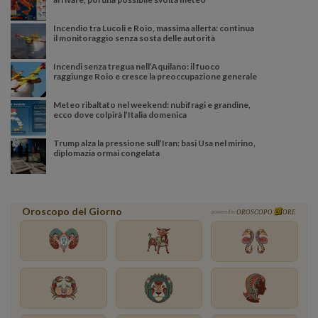
Incendio tra Lucoli e Roio, massima allerta: continua
il monitoraggio senza sosta delle autorità
Incendi senza tregua nell’Aquilano: il fuoco
raggiunge Roio e cresce la preoccupazione generale
Meteo ribaltato nel weekend: nubifragi e grandine,
ecco dove colpirà l’Italia domenica
Trump alza la pressione sull’Iran: basi Usa nel mirino,
diplomazia ormai congelata
Oroscopo del Giorno
powered by
OROSCOPO
ORE