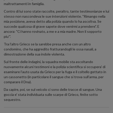
maltrattamenti in famiglia.
Contro di lui sono state raccolte, peraltro, tante testimonianze e lui
stesso non nascondeva le sue intenzioni violente. "Rimango nella
mia posizione, aveva detto alla polizia quando lo ha ascoltva. Se
succede qualcosa di grave sapete dove venirmi a prendere". E
ancora: "Ci hanno rovinato, a me e a mia madre. Non li sopporto
piu'".
Tra l'altro Grieco se la sarebbe presa anche con un altro
condomino, che ha aggredito fratturandogli le ossa nasali, a
dimostrazione della sua indole violenta.
Sul fronte delle indagini, la squadra mobile sta ascoltando
nuovamente alcuni testimoni e la polizia scientifica si occupera' di
esaminare l'auto usata da Grieco per la fuga e il coltello gettato in
un cassonetto (in particolare il sangue che si trova sull'arma, per
comparare il Dna).
Da capire, poi, se sul veicolo ci sono delle tracce di sangue. Una
goccia e' stata individuata sulle scarpe di Grieco, finite sotto
sequestro.