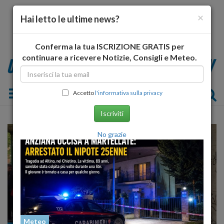
×
Hai letto le ultime news?
Conferma la tua ISCRIZIONE GRATIS per
continuare a ricevere Notizie, Consigli e Meteo.
Toggle navigation
Accetto
l'informativa sulla privacy
Iscriviti
No grazie
Meteo