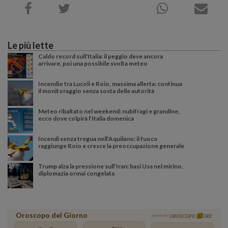
Le più lette
Caldo record sull'Italia: il peggio deve ancora
arrivare, poi una possibile svolta meteo
Incendio tra Lucoli e Roio, massima allerta: continua
il monitoraggio senza sosta delle autorità
Meteo ribaltato nel weekend: nubifragi e grandine,
ecco dove colpirà l’Italia domenica
Incendi senza tregua nell’Aquilano: il fuoco
raggiunge Roio e cresce la preoccupazione generale
Trump alza la pressione sull’Iran: basi Usa nel mirino,
diplomazia ormai congelata
Oroscopo del Giorno
powered by
OROSCOPO
ORE