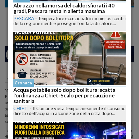
Cronaca nera
Abruzzo nella morsa del caldo: sfiorati i 40
gradi, Pescara resta in allerta massima
Pasticciere ucciso: polizia aveva gia' chiesto
PESCARA
-
Temperature eccezionali in numerosi centri
misura cautelare
della regione mentre prosegue l'ondata di calore....
24
27
MILANO
VE
07 Maggio 2015
11:14
Cronaca nera
Pescara (PE)
Cronaca
Acqua potabile solo dopo bollitura: scatta
Mentre proseguono gli accertamenti della squadra mobile di
l'ordinanza a Chieti Scalo per precauzione
Pescara sull'omicidio del pasticciere Giandomenico Orlando, 67
sanitaria
anni, ucciso ieri a coltellate davanti al suo laboratorio, emergono i
CHIETI
-
Il Comune vieta temporaneamente il consumo
particolari dei rapporti tra la famiglia Orlando e il presunto
diretto dell'acqua in alcune zone della città dopo...
assassino, Giovanni Grieco, buttafuori, 42 anni a ottobre,
sottoposto a fermo.
La prima lite, quella che ha scatenato tutto, risale al 2010: ci fu una
discussione all'interno del noto negozio di pasticceria di via Puccini