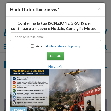
×
Hai letto le ultime news?
Conferma la tua ISCRIZIONE GRATIS per
continuare a ricevere Notizie, Consigli e Meteo.
Toggle navigation
Accetto
l'informativa sulla privacy
Iscriviti
Cronaca
No grazie
Scontro tra velivoli, presidente Avioclub
Dezi: "E' stata una fatalità"
22
23
MILANO
Cronaca