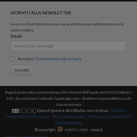
ISCRIVITI ALLA NEWSLETTER
inserisci il tuoi indirizzo emai e sarai informato periodicamente con le
nostre notizie.
Email
Accetto
l'informativa sulla privacy
Iscriviti
Registrazione alla sezione stampa del tribunale dell'Aquila del 26/01/2006 al n.
550 - Associazione Culturale Capoluogo.com - direttore responsabile Luca Di
Giacomantonio
Quest'opera è distribuita con Licenza
Creative
Commons Attribuzione - Non commerciale - Non opere derivate 4.0
Internazionale.
©copyright
- www1
PUNTO
24
ORE
privacy & cookie policy