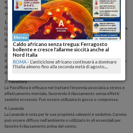
a cattive abitudini legate al sonno. Fortunatamente, esistono
numerosi rimedi naturali che possono favorire un riposo migliore
senza ricorrere a farmaci.​
1. Valeriana
La Valeriana è nota per le sue proprietà sedative, aiutando a ridurre
l’ansia e a favorire l’addormentamento. Può essere assunta sotto
Meteo
forma di compresse, tisane o gocce, preferibilmente 30 minuti
Caldo africano senza tregua: Ferragosto
prima di coricarsi.
bollente e cresce l'allarme siccità anche al
Nord Italia
2. Tiglio
Il Tiglio possiede effetti calmanti sul sistema nervoso, utile in caso
ROMA
-
L'anticiclone africano continuerà a dominare
l'Italia almeno fino alla seconda metà di agosto,...
di insonnia legata a tensioni emotive. Si consiglia l’assunzione di
tisane o tinture madri prima di dormire.
3. Passiflora
La Passiflora è efficace nel trattare l’insonnia associata a stress e
affaticamento mentale, favorendo il rilassamento senza effetti
sedativi eccessivi. Può essere utilizzata in gocce o compresse.
4. Lavanda
La Lavanda è nota per le sue proprietà calmanti e sedative. L’aroma
può essere diffuso nell’ambiente o utilizzato in oli essenziali per
favorire il rilassamento prima del sonno.