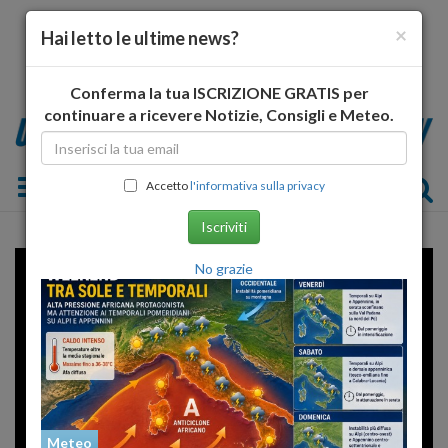
×
Hai letto le ultime news?
Conferma la tua ISCRIZIONE GRATIS per
continuare a ricevere Notizie, Consigli e Meteo.
Toggle navigation
Accetto
l'informativa sulla privacy
Iscriviti
No grazie
Meteo