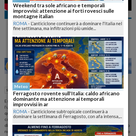
Weekend tra sole africano e temporali
improvvisi: attenzione ai forti rovesci sulle
Salute
montagne italian
Scopri i 10 Rimedi Naturali più Efficaci per
ROMA
-
L'anticiclone continuerà a dominare l'Italia nel
Combattere l’Insonnia e Dormire Sonni
fine settimana, ma infiltrazioni più umide...
Tranquilli
25
30
MILANO
Meteo
18 Aprile 2025
17:02
Salute
L'Aquila (AQ)
Ferragosto rovente sull'Italia: caldo africano
dominante ma attenzione ai temporali
Esplora dieci soluzioni naturali comprovate per l’insonnia, tra cui
improvvisi in ar
l’uso di erbe sedative, oli essenziali e integratori, per migliorare la
ROMA
-
L'anticiclone subtropicale continuerà a
qualità del tuo sonno. L’insonnia è un disturbo del sonno che può
dominare la settimana di Ferragosto, con afa intensa,...
compromettere significativamente la qualità della vita, causando
difficoltà nell’addormentarsi, risvegli notturni frequenti o un sonno
non ristoratore. Le cause possono variare dallo stress all’ansia, fino