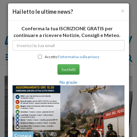
×
Hai letto le ultime news?
Conferma la tua ISCRIZIONE GRATIS per
continuare a ricevere Notizie, Consigli e Meteo.
Toggle navigation
Accetto
l'informativa sulla privacy
Iscriviti
No grazie
Cronaca