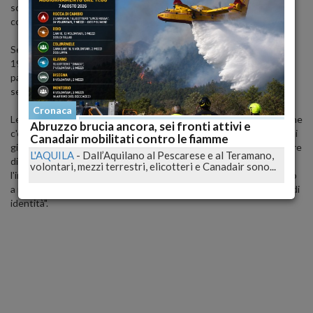
scoraggiano l'ingresso degli under 12, puntando a un target di
coppie definite 'childfree', ovvero quelle che non vogliono bambini.
Secondo i dati Ocse, in Italia il 24 per cento delle donne nate nel
1965 non ha avuto figli. Sembra dunque che l'appeal di bimbi
paffuti, pannolini e biberon sia in netta discesa. E che le coppie
senza figli siano in aumento.
Cronaca
Le strutture 'no kids' registrano spesso il tutto esaurito, segno che
Abruzzo brucia ancora, sei fronti attivi e
c'è una buona fetta di mercato che preferisce rilassarsi lontano dai
Canadair mobilitati contro le fiamme
giochi e dagli schiamazzi dei più piccoli. Ma Barbara Casillo, direttore
L'AQUILA
-
Dall’Aquilano al Pescarese e al Teramano,
di Confindustria Alberghi, avverte: "Non è possibile vietare
volontari, mezzi terrestri, elicotteri e Canadair sono...
l'ingresso ai bambini, lo proibisce la legge. Un albergatore è tenuto
a respingere un cliente soltanto se non ha con sé un documento di
identità".