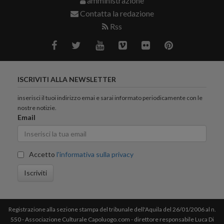
amministrazione
Contatta la redazione
Rss
ISCRIVITI ALLA NEWSLETTER
inserisci il tuoi indirizzo emai e sarai informato periodicamente con le
nostre notizie.
Email
Accetto
l'informativa sulla privacy
Iscriviti
Registrazione alla sezione stampa del tribunale dell'Aquila del 26/01/2006 al n.
550 - Associazione Culturale Capoluogo.com - direttore responsabile Luca Di