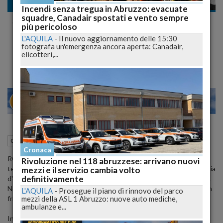
Cronaca nazionale
Incendi senza tregua in Abruzzo: evacuate
squadre, Canadair spostati e vento sempre
Spopolano le Strutture "No Children" in
più pericoloso
Italia, ma le Strutture che lo Offrono sono
L'AQUILA
-
Il nuovo aggiornamento delle 15:30
fotografa un'emergenza ancora aperta: Canadair,
Fuorilegge
elicotteri,...
22
27
MILANO
01 Agosto 2015
06:54
Cronaca nazionale
Cronaca
ROMA - "Qui i bambini non possono entrare". La 'no kids' è una
Rivoluzione nel 118 abruzzese: arrivano nuovi
tendenza che proviene dagli Usa e che si sta diffondendo a macchia
mezzi e il servizio cambia volto
definitivamente
d'olio negli alberghi e nei ristoranti europei, compresi quelli italiani.
Non fanno eccezione i paesi scandivani, da sempre invece 'children
L'AQUILA
-
Prosegue il piano di rinnovo del parco
mezzi della ASL 1 Abruzzo: nuove auto mediche,
friendly'.
ambulanze e...
Insomma, una buona fetta di ristoratori e albergatori che