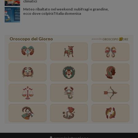
climatici
Meteo ribaltato nel weekend: nubifragi e grandine,
ecco dove colpirà l’Italia domenica
Oroscopo del Giorno
powered by
OROSCOPO
ORE