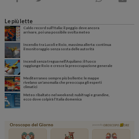
Le più lette
Caldo record sull'Italia: il peggio deve ancora
arrivare, poi una possibile svolta meteo
Incendio tra Lucoli e Roio, massima allerta: continua
il monitoraggio senza sosta delle autorità
Incendi senza tregua nell’Aquilano: il fuoco
raggiunge Roio e cresce la preoccupazione generale
Mediterraneo sempre più bollente: le mappe
rivelano un'anomalia che preoccupa gli esperti
climatici
Meteo ribaltato nel weekend: nubifragi e grandine,
ecco dove colpirà l’Italia domenica
Oroscopo del Giorno
powered by
OROSCOPO
ORE