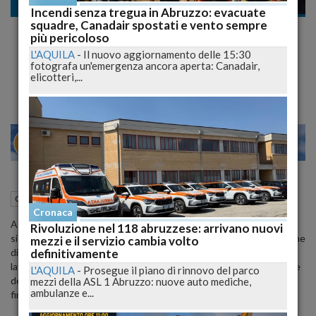
Cronaca
Incendi senza tregua in Abruzzo: evacuate
squadre, Canadair spostati e vento sempre
Troppo Caldo in Fabbrica: Pausa Extra per i
più pericoloso
Lavoratori di Marelli Sulmona
L'AQUILA
-
Il nuovo aggiornamento delle 15:30
fotografa un'emergenza ancora aperta: Canadair,
Decisione della Commissione Sicurezza per Fronteggiare il Caldo Torrido
elicotteri,...
23
28
MILANO
21 Luglio 2024
19:43
Cronaca
Sulmona (AQ)
Cronaca
A causa delle alte temperature di questi giorni, la commissione
Rivoluzione nel 118 abruzzese: arrivano nuovi
sicurezza della Magneti Marelli di Sulmona ha stabilito l'introduzione
mezzi e il servizio cambia volto
definitivamente
di due pause aggiuntive di dieci minuti ciascuna per tutti i
lavoratori. La misura, discussa in una riunione con la partecipazione
L'AQUILA
-
Prosegue il piano di rinnovo del parco
dei rappresentanti sindacali di Fim, Fiom e Uilm, resterà in vigore
mezzi della ASL 1 Abruzzo: nuove auto mediche,
ambulanze e...
fino al 3 agosto.