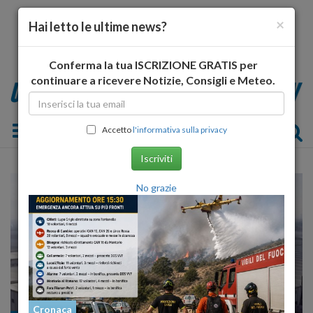
×
Hai letto le ultime news?
Conferma la tua ISCRIZIONE GRATIS per
continuare a ricevere Notizie, Consigli e Meteo.
Toggle navigation
Accetto
l'informativa sulla privacy
Iscriviti
No grazie
Cronaca