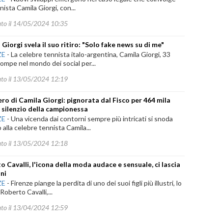
nnista Camila Giorgi, con...
ato il 14/05/2024 10:35
Giorgi svela il suo ritiro: "Solo fake news su di me"
ZE
-
La celebre tennista italo-argentina, Camila Giorgi, 33
rrompe nel mondo dei social per...
ato il 13/05/2024 12:19
tero di Camila Giorgi: pignorata dal Fisco per 464 mila
il silenzio della campionessa
ZE
-
Una vicenda dai contorni sempre più intricati si snoda
 alla celebre tennista Camila...
ato il 13/05/2024 12:18
o Cavalli, l'icona della moda audace e sensuale, ci lascia
nni
ZE
-
Firenze piange la perdita di uno dei suoi figli più illustri, lo
 Roberto Cavalli,...
ato il 13/04/2024 12:59