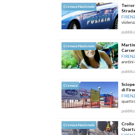
Terror
Cronaca Nazionale
Strada
FIREN
violenz
pubblic
Martin
Cronaca Nazionale
Carcer
FIREN
aretini
pubblic
Sciope
Cronaca
di Fir
FIREN
quattro
pubblic
Crollo
Cronaca Nazionale
Quart