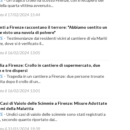
ZE
-
Un tragico crollo ha scosso Firenze, con il recupero del
ella quarta vittima avvenuto...
ato il 17/02/2024 15:44
nti a Firenze raccontano il terrore: "Abbiamo sentito un
e visto una nuvola di polvere"
ZE
-
Testimonianze dai residenti vicini al cantiere di via Mariti
e, dove si è verificato il...
ato il 16/02/2024 13:05
ia a Firenze: Crollo in cantiere di supermercato, due
 e tre dispersi
ZE
-
Tragedia in un cantiere a Firenze: due persone trovate
ta dopo il crollo di un...
ato il 16/02/2024 13:01
 Casi di Vaiolo delle Scimmie a Firenze: Misure Adottate
omi della Malattia
ZE
-
Undici casi di vaiolo delle scimmie sono stati registrati a
, secondo quanto riportato dai...
ato il 31/01/2024 19:39