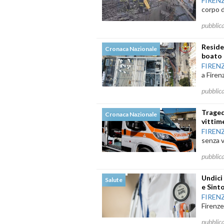
FIREN
corpo d
pubblic
Reside
Cronaca Nazionale
boato 
FIREN
a Firenz
pubblic
Traged
Cronaca Nazionale
vittime
FIREN
senza vi
pubblic
Undici
Salute
e Sint
FIREN
Firenze
pubblic