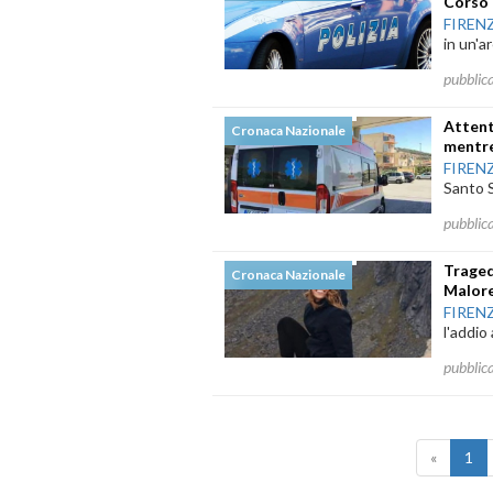
Corso 
FIREN
in un'ar
pubblic
Attent
Cronaca Nazionale
mentre
FIREN
Santo S
pubblic
Traged
Cronaca Nazionale
Malor
FIREN
l'addio
pubblic
«
1