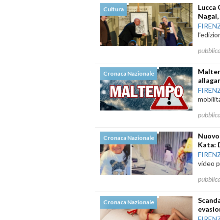
Lucca 
Cultura
Nagai,
FIREN
l’edizi
pubblic
Maltem
Cronaca Nazionale
allagam
FIREN
mobilit
pubblic
Nuovo 
Cronaca Nazionale
Kata: 
FIREN
video p
pubblic
Scanda
Cronaca Nazionale
evasio
FIREN