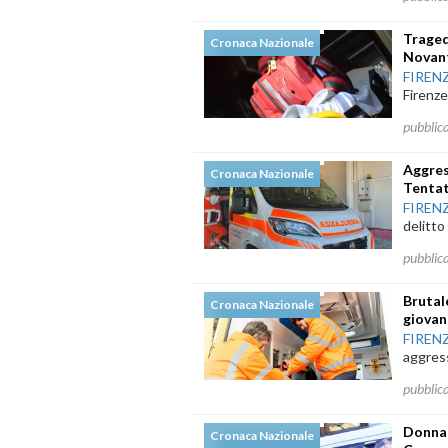
Traged
Cronaca Nazionale
Novant
FIREN
Firenze
pubblic
Aggres
Cronaca Nazionale
Tenta
FIREN
delitto
pubblic
Brutal
Cronaca Nazionale
giovan
FIREN
aggress
pubblic
Donna 
Cronaca Nazionale