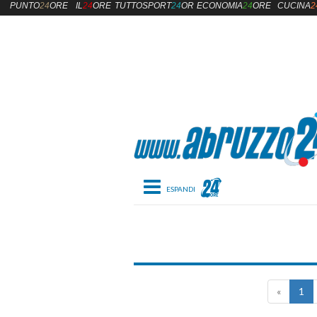
PUNTO
24
ORE
IL
24
ORE
TUTTOSPORT
24
ORE
ECONOMIA
24
ORE
CUCINA
2
Toggle navigation
Firenze
«
1