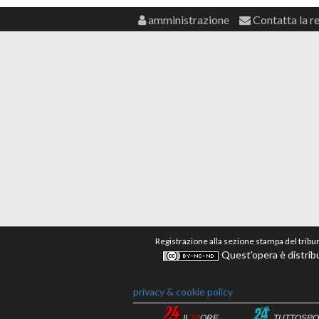
amministrazione
Contatta la r
Registrazione alla sezione stampa del tribu
Quest'opera è distribu
privacy & cookie policy
IL
24
ORE
TUTTOSPO