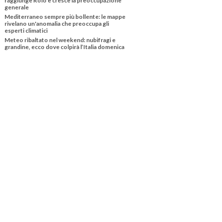
raggiunge Roio e cresce la preoccupazione
generale
Mediterraneo sempre più bollente: le mappe
rivelano un'anomalia che preoccupa gli
esperti climatici
Meteo ribaltato nel weekend: nubifragi e
grandine, ecco dove colpirà l’Italia domenica