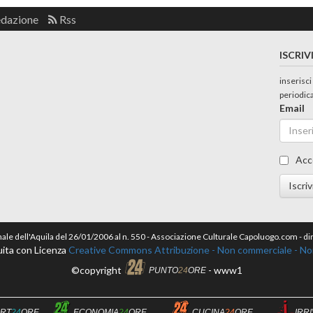
edazione
Rss
ISCRIV
inserisci
periodic
Email
Acc
Iscriv
nale dell'Aquila del 26/01/2006 al n. 550 - Associazione Culturale Capoluogo.com - 
ita con Licenza
Creative Commons Attribuzione - Non commerciale - Non 
©copyright
- www1
PUNTO
24
ORE
RT
24
ORE
ECONOMIA
24
ORE
CUCINA
24
ORE
IRR