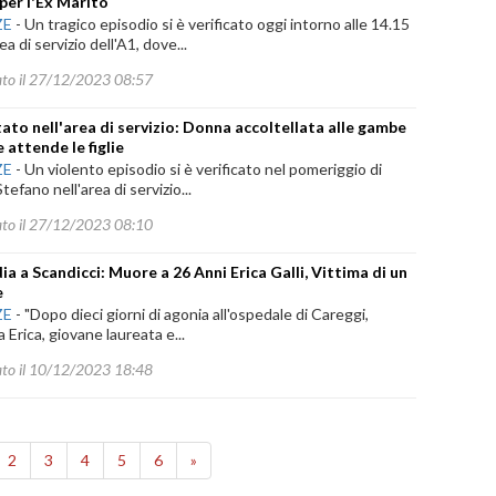
per l'Ex Marito
ZE
-
Un tragico episodio si è verificato oggi intorno alle 14.15
ea di servizio dell'A1, dove...
ato il 27/12/2023 08:57
ato nell'area di servizio: Donna accoltellata alle gambe
 attende le figlie
ZE
-
Un violento episodio si è verificato nel pomeriggio di
tefano nell'area di servizio...
ato il 27/12/2023 08:10
ia a Scandicci: Muore a 26 Anni Erica Galli, Vittima di un
e
ZE
-
"Dopo dieci giorni di agonia all'ospedale di Careggi,
 a Erica, giovane laureata e...
ato il 10/12/2023 18:48
2
3
4
5
6
»