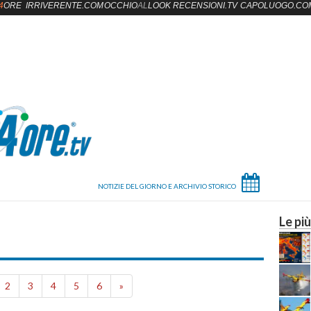
4
ORE
IRRIVERENTE.COM
OCCHIO
AL
LOOK
RECENSIONI.TV
CAPOLUOGO.CO
Le più
2
3
4
5
6
»