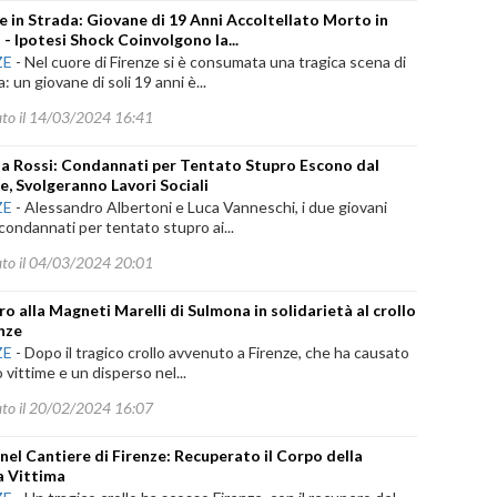
e in Strada: Giovane di 19 Anni Accoltellato Morto in
 - Ipotesi Shock Coinvolgono la...
ZE
-
Nel cuore di Firenze si è consumata una tragica scena di
a: un giovane di soli 19 anni è...
ato il 14/03/2024 16:41
a Rossi: Condannati per Tentato Stupro Escono dal
e, Svolgeranno Lavori Sociali
ZE
-
Alessandro Albertoni e Luca Vanneschi, i due giovani
 condannati per tentato stupro ai...
ato il 04/03/2024 20:01
ro alla Magneti Marelli di Sulmona in solidarietà al crollo
enze
ZE
-
Dopo il tragico crollo avvenuto a Firenze, che ha causato
 vittime e un disperso nel...
ato il 20/02/2024 16:07
 nel Cantiere di Firenze: Recuperato il Corpo della
a Vittima