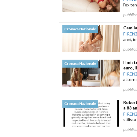
l'ex te
pubblic
Camila 
Cronaca Nazionale
FIREN
anni, i
pubblic
Il mis
Cronaca Nazionale
euro, 
FIREN
attorno
pubblic
Robert
Cronaca Nazionale
a 83 a
FIREN
stilista
pubblic