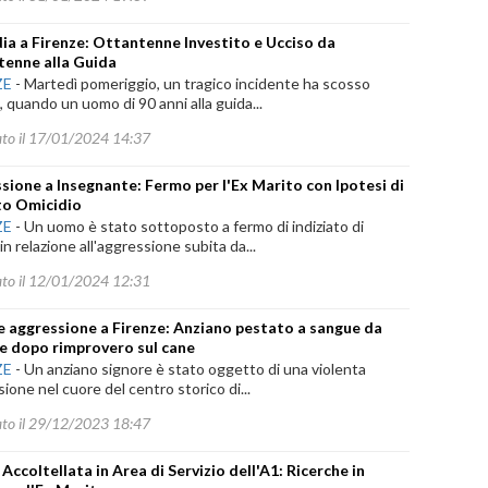
ia a Firenze: Ottantenne Investito e Ucciso da
enne alla Guida
ZE
-
Martedì pomeriggio, un tragico incidente ha scosso
, quando un uomo di 90 anni alla guida...
ato il 17/01/2024 14:37
sione a Insegnante: Fermo per l'Ex Marito con Ipotesi di
to Omicidio
ZE
-
Un uomo è stato sottoposto a fermo di indiziato di
 in relazione all'aggressione subita da...
ato il 12/01/2024 12:31
e aggressione a Firenze: Anziano pestato a sangue da
e dopo rimprovero sul cane
ZE
-
Un anziano signore è stato oggetto di una violenta
ione nel cuore del centro storico di...
ato il 29/12/2023 18:47
Accoltellata in Area di Servizio dell'A1: Ricerche in