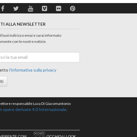
ITI ALLA NEWSLETTER
 il tuoi indirizzo emai e sarai informato
amente con le nostre notizie.
etto
l'informativa sulla privacy
iti
direttore responsabile Luca Di Giacomantonio
opere derivate 4.0 Internazionale.
IVERENTE.COM
OCCHIO
AL
LOOK