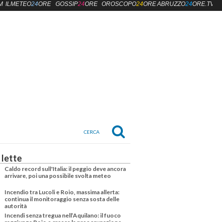
M
ILMETEO
24
ORE
GOSSIP
24
ORE
OROSCOPO
24
ORE
ABRUZZO
24
ORE.TV
 lette
Caldo record sull'Italia: il peggio deve ancora
arrivare, poi una possibile svolta meteo
Incendio tra Lucoli e Roio, massima allerta:
continua il monitoraggio senza sosta delle
autorità
Incendi senza tregua nell’Aquilano: il fuoco