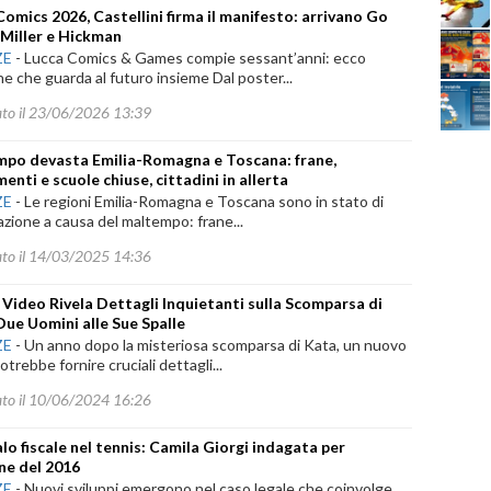
Comics 2026, Castellini firma il manifesto: arrivano Go
 Miller e Hickman
ZE
-
Lucca Comics & Games compie sessant’anni: ecco
one che guarda al futuro insieme Dal poster...
ato il 23/06/2026 13:39
po devasta Emilia-Romagna e Toscana: frane,
enti e scuole chiuse, cittadini in allerta
ZE
-
Le regioni Emilia-Romagna e Toscana sono in stato di
azione a causa del maltempo: frane...
ato il 14/03/2025 14:36
Video Rivela Dettagli Inquietanti sulla Scomparsa di
Due Uomini alle Sue Spalle
ZE
-
Un anno dopo la misteriosa scomparsa di Kata, un nuovo
otrebbe fornire cruciali dettagli...
ato il 10/06/2024 16:26
lo fiscale nel tennis: Camila Giorgi indagata per
ne del 2016
ZE
-
Nuovi sviluppi emergono nel caso legale che coinvolge