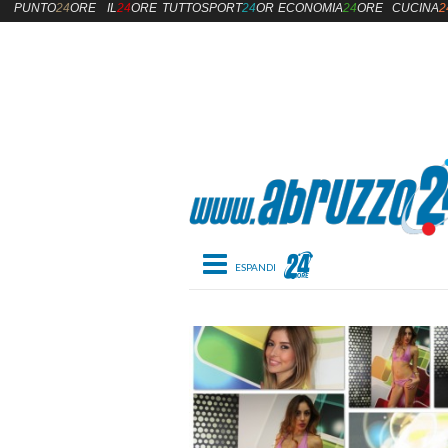
PUNTO
24
ORE
IL
24
ORE
TUTTOSPORT
24
ORE
ECONOMIA
24
ORE
CUCINA
2
Toggle navigation