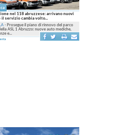
aca
 brucia ancora, sei fronti attivi e
r mobilitati contro le fiamme
LA
-
Dall’Aquilano al Pescarese e al
o, volontari, mezzi terrestri, elicotteri e
r sono...
enta