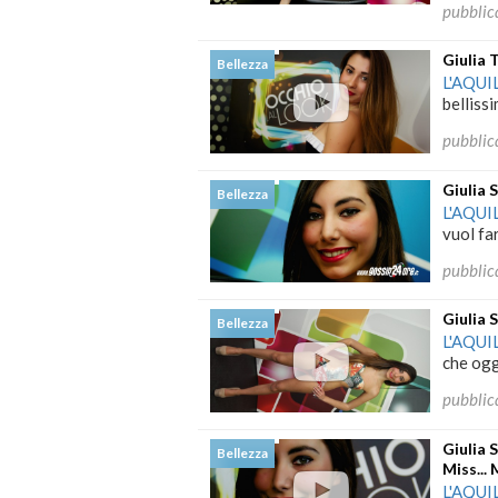
pubblic
Giulia 
Bellezza
L'AQUI
bellissi
pubblic
Giulia 
Bellezza
L'AQUI
vuol far
pubblic
Giulia 
Bellezza
L'AQUI
che oggi
pubblic
Giulia 
Bellezza
Miss...
L'AQUI