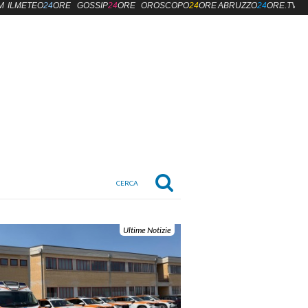
M
ILMETEO
24
ORE
GOSSIP
24
ORE
OROSCOPO
24
ORE
ABRUZZO
24
ORE.TV
Ultime Notizie