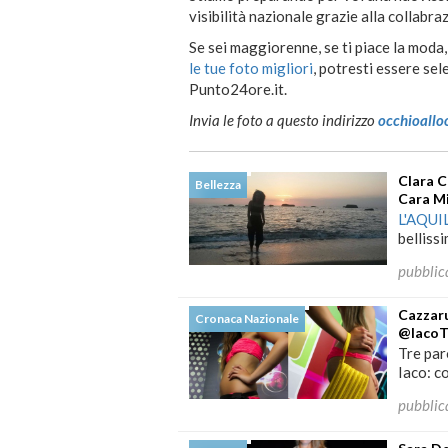
visibilità nazionale grazie alla collabr
Se sei maggiorenne, se ti piace la moda,
le tue foto migliori
, potresti essere se
Punto24ore.it.
Invia le foto a questo indirizzo
occhioallo
Clara C
Bellezza
Cara Mi
L'AQUI
belliss
pubblic
Cazzaru
Cronaca Nazionale
@IacoT
Tre par
Iaco: c
pubblic