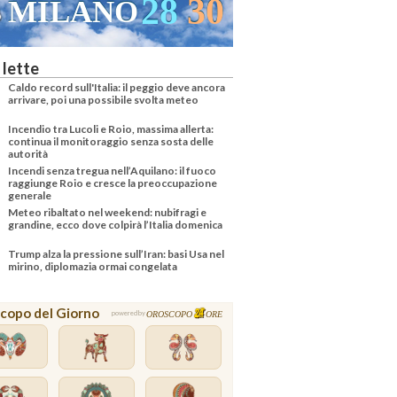
29
31
VENEZIA
 lette
Caldo record sull'Italia: il peggio deve ancora
arrivare, poi una possibile svolta meteo
Incendio tra Lucoli e Roio, massima allerta:
continua il monitoraggio senza sosta delle
autorità
Incendi senza tregua nell’Aquilano: il fuoco
raggiunge Roio e cresce la preoccupazione
generale
Meteo ribaltato nel weekend: nubifragi e
grandine, ecco dove colpirà l’Italia domenica
Trump alza la pressione sull’Iran: basi Usa nel
mirino, diplomazia ormai congelata
copo del Giorno
OROSCOPO
ORE
powered by