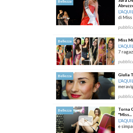
Sara De
Bellezza
Abruzz
L'AQUI
di Miss 
pubblic
Miss Mi
Bellezza
L'AQUI
7 ragaz
pubblic
Giulia 
Bellezza
L'AQUI
meravigl
pubblic
Torna G
Bellezza
"Miss..
L'AQUI
e simpat