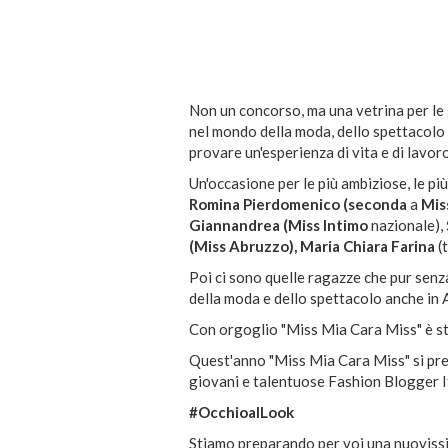
Non un concorso, ma una vetrina per le
nel mondo della moda, dello spettacolo
provare un'esperienza di vita e di lavor
Un'occasione per le più ambiziose, le pi
Romina Pierdomenico (seconda
a
Mis
Giannandrea (Miss Intimo
nazionale),
(Miss Abruzzo), Maria Chiara Farina
(t
Poi ci sono quelle ragazze che pur senz
della moda e dello spettacolo anche in 
Con orgoglio "Miss Mia Cara Miss" è stat
Quest'anno "Miss Mia Cara Miss" si pren
giovani e talentuose Fashion Blogger I
#OcchioalLook
Stiamo preparando per voi una nuoviss