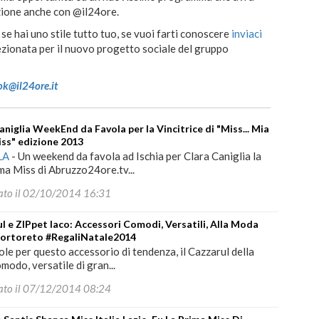
azione anche con @il24ore.
 se hai uno stile tutto tuo, se vuoi farti conoscere
inviaci
lezionata per il nuovo progetto sociale del gruppo
ok@il24ore.it
aniglia WeekEnd da Favola per la Vincitrice di "Miss... Mia
ss" edizione 2013
LA
-
Un weekend da favola ad Ischia per Clara Caniglia la
ima Miss di Abruzzo24ore.tv...
ato il 02/10/2014 16:31
l e ZIPpet Iaco: Accessori Comodi, Versatili, Alla Moda
ortoreto #RegaliNatale2014
ole per questo accessorio di tendenza, il Cazzarul della
omodo, versatile di gran...
ato il 07/12/2014 08:24