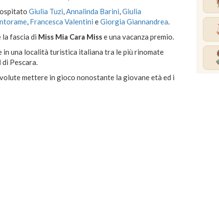
 ospitato
Giulia Tuzi
,
Annalinda Barini
,
Giulia
entorame
,
Francesca Valentini
e
Giorgia Giannandrea
.
 la fascia di
Miss Mia Cara Miss
e una vacanza premio.
n una località turistica italiana tra le più rinomate
I
di Pescara.
 volute mettere in gioco nonostante la giovane età ed i