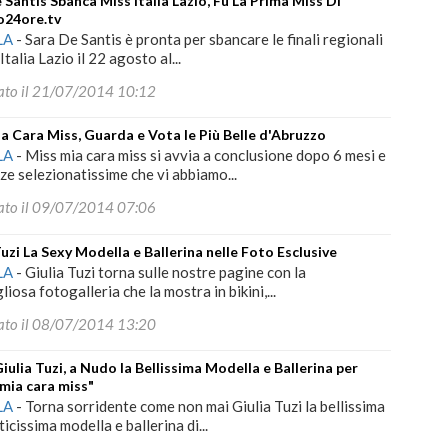
 Santis Sbanca Miss Italia Lazio, Fu La Prima Miss Di
o24ore.tv
LA
-
Sara De Santis è pronta per sbancare le finali regionali
Italia Lazio il 22 agosto al...
ato il 21/07/2014 10:12
a Cara Miss, Guarda e Vota le Più Belle d'Abruzzo
LA
-
Miss mia cara miss si avvia a conclusione dopo 6 mesi e
ze selezionatissime che vi abbiamo...
ato il 09/07/2014 07:06
Tuzi La Sexy Modella e Ballerina nelle Foto Esclusive
LA
-
Giulia Tuzi torna sulle nostre pagine con la
iosa fotogalleria che la mostra in bikini,...
ato il 08/07/2014 13:20
iulia Tuzi, a Nudo la Bellissima Modella e Ballerina per
. mia cara miss"
LA
-
Torna sorridente come non mai Giulia Tuzi la bellissima
icissima modella e ballerina di...