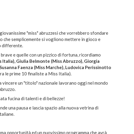
 giovanissime "miss" abruzzesi che vorrebbero sfondare
 o che semplicemente si vogliono mettere in gioco e
o differente.
ù brave e quelle con un pizzico di fortuna, ricordiamo
s Italia), Giulia Belmonte (Miss Abruzzo), Giorgia
Susanna Faenza (Miss Marche), Ludovica Perissinotto
ra le prime 10 finaliste a Miss Italia).
a vincere un "titolo" nazionale lavorano oggi nel mondo
Abruzzo.
a fucina di talenti e di bellezze!
de una pausa e lascia spazio alla nuova vetrina di
taliane.
ima opportunità ed un nuovissimo programma che avrà