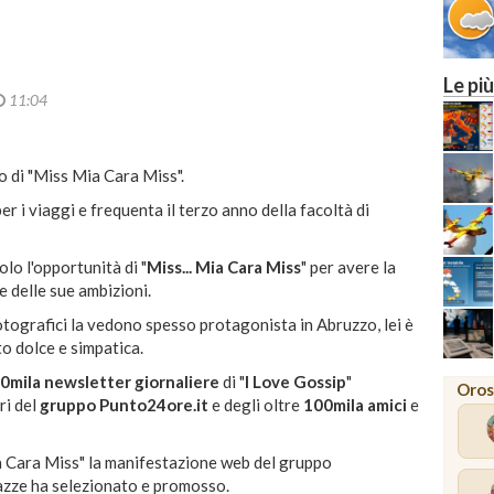
Le più
11:04
lo di "Miss Mia Cara Miss".
r i viaggi e frequenta il terzo anno della facoltà di
olo l'opportunità di "
Miss... Mia Cara Miss
" per avere la
e delle sue ambizioni.
otografici la vedono spesso protagonista in Abruzzo, lei è
o dolce e simpatica.
0mila newsletter giornaliere
di "
I Love Gossip
"
Oros
ri del
gruppo Punto24ore.it
e degli oltre
100mila amici
e
a Cara Miss" la manifestazione web del gruppo
azze ha selezionato e promosso.