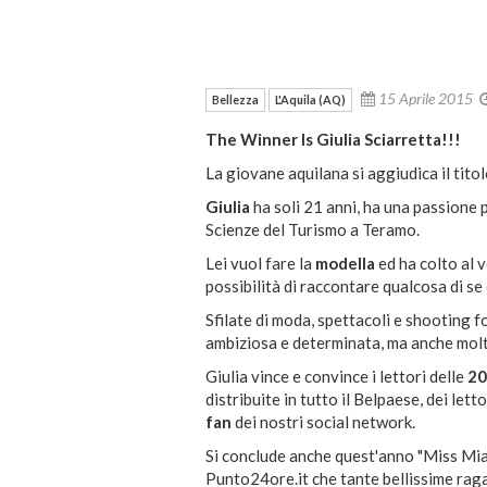
15 Aprile 2015
Bellezza
L'Aquila (AQ)
The Winner Is Giulia Sciarretta!!!
La giovane aquilana si aggiudica il tito
Giulia
ha soli 21 anni,
ha una passione pe
Scienze del Turismo a Teramo.
Lei vuol fare la
modella
ed ha colto al v
possibilità di raccontare qualcosa di se 
Sfilate di moda, spettacoli e shooting f
ambiziosa e determinata, ma anche molt
Giulia vince e convince i lettori delle
20
distribuite in tutto il Belpaese, dei letto
fan
dei nostri social network.
Si conclude anche quest'anno "Miss Mi
Punto24ore.it che tante bellissime rag