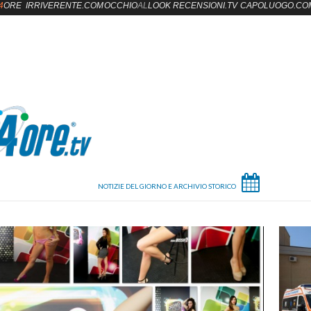
4
ORE
IRRIVERENTE.COM
OCCHIO
AL
LOOK
RECENSIONI.TV
CAPOLUOGO.CO