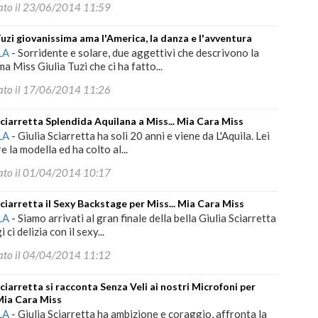
ato il 23/06/2014 11:59
Tuzi giovanissima ama l'America, la danza e l'avventura
LA
-
Sorridente e solare, due aggettivi che descrivono la
ma Miss Giulia Tuzi che ci ha fatto...
ato il 17/06/2014 11:26
Sciarretta Splendida Aquilana a Miss... Mia Cara Miss
LA
-
Giulia Sciarretta ha soli 20 anni e viene da L'Aquila. Lei
e la modella ed ha colto al...
ato il 01/04/2014 10:17
Sciarretta il Sexy Backstage per Miss... Mia Cara Miss
LA
-
Siamo arrivati al gran finale della bella Giulia Sciarretta
 ci delizia con il sexy...
ato il 04/04/2014 11:12
Sciarretta si racconta Senza Veli ai nostri Microfoni per
 Mia Cara Miss
LA
-
Giulia Sciarretta ha ambizione e coraggio, affronta la