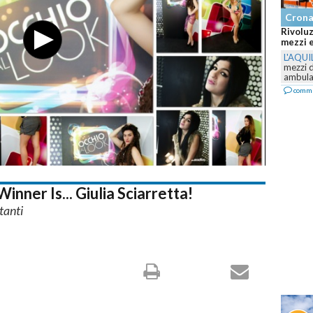
Cron
Abruzzo
Canadai
L'AQUI
Teraman
Canadai
comm
nner Is... Giulia Sciarretta!
tanti