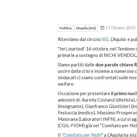
17 Ottobre 201
Politica
L'Aquila (AQ)
Riceviamo dal circolo
SEL
L’Aquila e pu
''Ieri, martedi’ 16 ottobre, nel Tendone
primarie a sostegno di NICHI VENDOL
Siamo partiti dalle
due parole chiave
uscire dalla crisi e insieme a numerose c
sindacati ci siamo confrontati sulle nos
welfare.
Occasione per presentare
il primo nuc
adesioni di: Aurelia Costanzi (dietista),
(insegnante), Gianfranco Giustizieri (in
Festuccia (medico), Massimo Prosperoc
Maiorana (Laboratori INFN), a cui si a
(CGIL-FIOM) già nel “Comitato per Nich
Il
“Comitato per Nichi
” a L’Aquila ha in