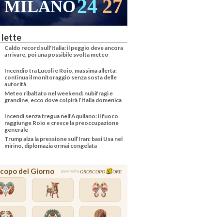
24
27
MILANO
 lette
Caldo record sull'Italia: il peggio deve ancora
arrivare, poi una possibile svolta meteo
Incendio tra Lucoli e Roio, massima allerta:
continua il monitoraggio senza sosta delle
autorità
Meteo ribaltato nel weekend: nubifragi e
grandine, ecco dove colpirà l’Italia domenica
Incendi senza tregua nell’Aquilano: il fuoco
raggiunge Roio e cresce la preoccupazione
generale
Trump alza la pressione sull’Iran: basi Usa nel
mirino, diplomazia ormai congelata
copo del Giorno
OROSCOPO
ORE
powered by