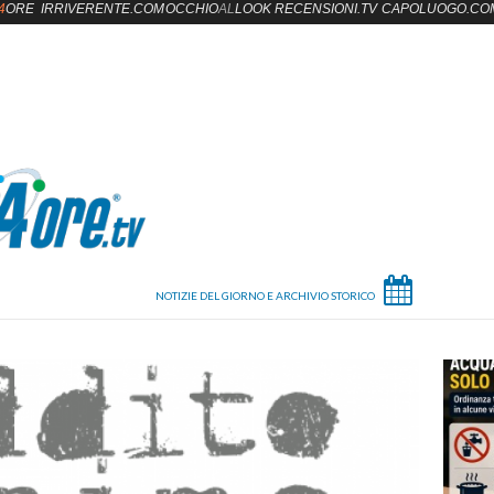
4
ORE
IRRIVERENTE.COM
OCCHIO
AL
LOOK
RECENSIONI.TV
CAPOLUOGO.CO