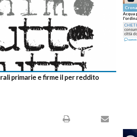
Cron
Acqua p
l'ordin
CHIET
consumo
città d
comm
rali primarie e firme il per reddito