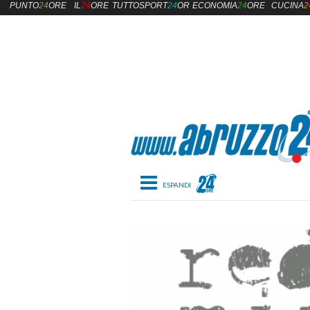
PUNTO
24
ORE
IL
24
ORE
TUTTOSPORT
24
ORE
ECONOMIA
24
ORE
CUCINA
2
Toggle navigation