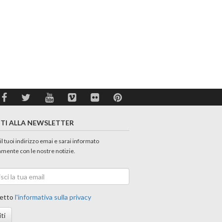
ITI ALLA NEWSLETTER
 il tuoi indirizzo emai e sarai informato
amente con le nostre notizie.
etto
l'informativa sulla privacy
iti