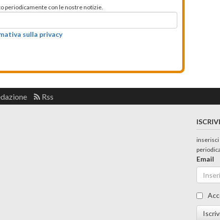
mato periodicamente con le nostre notizie.
rmativa sulla privacy
edazione
Rss
ISCRIV
inserisci
periodic
Email
Acc
Iscriv