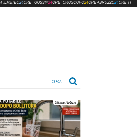
M
ILMETEO
24
ORE
GOSSIP
24
ORE
OROSCOPO
24
ORE
ABRUZZO
24
ORE.TV
Ultime Notizie