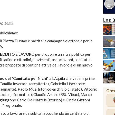
Le più
2
16:03
bblichiamo:
 di Piazza Duomo è partita la campagna elettorale per le
A.
 REDDITO E LAVORO
per proporre un’altra politica per
ittadine e cittadini, movimenti, associazioni, comitati e
tre proposte di politiche attive del lavoro e di un nuovo
leo del “Comitato per Nichi”
a L’Aquila che vede le prime
 Camilla Inverardi (architetta), Gabriella Liberatore
segnante), Paolo Muzi (storico-archivio di stato), Vittorio
Oros
occo (informatico), Claudio Amaro (RSU Vibac), Marco
ggiungono Carlo De Matteis (storico) e Cinzia Gizzoni
i” regionale.
iziato a lavorare da subito raccogliendo un centinaio di