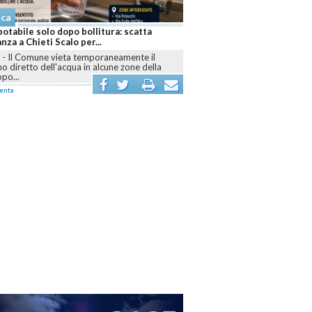
aca
otabile solo dopo bollitura: scatta
anza a Chieti Scalo per...
I
-
Il Comune vieta temporaneamente il
 diretto dell'acqua in alcune zone della
opo...
enta