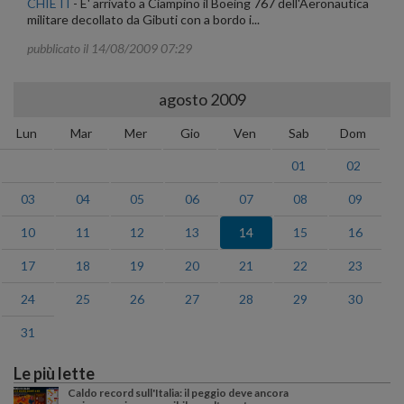
CHIETI
-
E' arrivato a Ciampino il Boeing 767 dell'Aeronautica
militare decollato da Gibuti con a bordo i...
pubblicato il 14/08/2009 07:29
agosto 2009
Lun
Mar
Mer
Gio
Ven
Sab
Dom
01
02
03
04
05
06
07
08
09
10
11
12
13
14
15
16
17
18
19
20
21
22
23
24
25
26
27
28
29
30
31
Le più lette
Caldo record sull'Italia: il peggio deve ancora