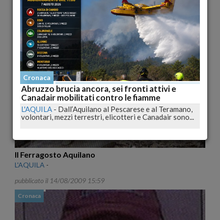
Fino a mercoledì sole e caldo ovunque
L'AQUILA
-
Previsioni del tempo in Italia fornite dal Servizio
Meteorologico dell'Aeronautica Militare....
pubblicato il 14/08/2009 16:03
Cronaca
Cronaca
Abruzzo brucia ancora, sei fronti attivi e
Canadair mobilitati contro le fiamme
L'AQUILA
-
Dall’Aquilano al Pescarese e al Teramano,
volontari, mezzi terrestri, elicotteri e Canadair sono...
Il Ferragosto Aquilano
L'AQUILA
-
pubblicato il 14/08/2009 15:59
Cronaca