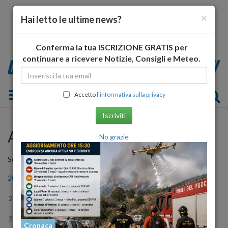
×
Hai letto le ultime news?
Conferma la tua ISCRIZIONE GRATIS per
continuare a ricevere Notizie, Consigli e Meteo.
Toggle navigation
Accetto
l'informativa sulla privacy
Iscriviti
Archivio Storico
No grazie
Seleziona l'anno
2006
2007
2008
2009
2010
2011
2012
2013
2014
2015
2016
2017
2018
2019
2020
2021
2022
2023
Cronaca