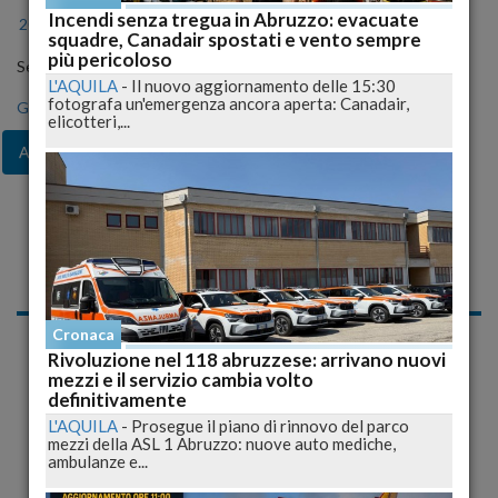
Incendi senza tregua in Abruzzo: evacuate
2024
2025
2026
squadre, Canadair spostati e vento sempre
più pericoloso
Seleziona il mese
L'AQUILA
-
Il nuovo aggiornamento delle 15:30
fotografa un'emergenza ancora aperta: Canadair,
Gen
Feb
Mar
Apr
Mag
Giu
Lug
elicotteri,...
Ago
Set
Ott
Nov
Dic
Notizie di Venerdì, 14
Agosto 2009
Cronaca
Cronaca
Rivoluzione nel 118 abruzzese: arrivano nuovi
mezzi e il servizio cambia volto
definitivamente
L'AQUILA
-
Prosegue il piano di rinnovo del parco
mezzi della ASL 1 Abruzzo: nuove auto mediche,
ambulanze e...