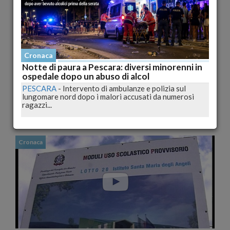
Cronaca
Notte di paura a Pescara: diversi minorenni in
ospedale dopo un abuso di alcol
Zone rosse: pubblicati ufficiosamente gli esiti delle
PESCARA
-
Intervento di ambulanze e polizia sul
verifiche
lungomare nord dopo i malori accusati da numerosi
L'AQUILA
-
Sono terminati i lavori di inserimento dati dei centri
ragazzi...
storici - c.d. “zone rosse”- a seguito dei...
pubblicato il 31/08/2009 17:32
Cronaca