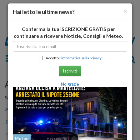
×
Hai letto le ultime news?
Conferma la tua ISCRIZIONE GRATIS per
continuare a ricevere Notizie, Consigli e Meteo.
Toggle navigation
Accetto
l'informativa sulla privacy
Iscriviti
Archivio Storico
No grazie
Seleziona l'anno
2006
2007
2008
2009
2010
2011
2012
2013
2014
2015
2016
2017
2018
2019
2020
2021
2022
2023
Meteo