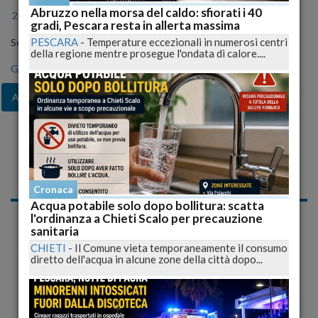
Abruzzo nella morsa del caldo: sfiorati i 40
2024
2025
2026
gradi, Pescara resta in allerta massima
PESCARA
-
Temperature eccezionali in numerosi centri
Seleziona il mese
della regione mentre prosegue l'ondata di calore....
Gen
Feb
Mar
Apr
Mag
Giu
Lug
Ago
Set
Ott
Nov
Dic
Notizie di Lunedì, 31
Agosto 2009
Cronaca
Acqua potabile solo dopo bollitura: scatta
Cialente riorganizza la macchina comunale, 3 nuove
l'ordinanza a Chieti Scalo per precauzione
macro aree
sanitaria
L'AQUILA
-
Il sindaco dell'Aquila Massimo Cialente ha varato il
CHIETI
-
Il Comune vieta temporaneamente il consumo
nuovo assetto della struttura organizzativa...
diretto dell'acqua in alcune zone della città dopo...
pubblicato il 31/08/2009 19:25
Cronaca