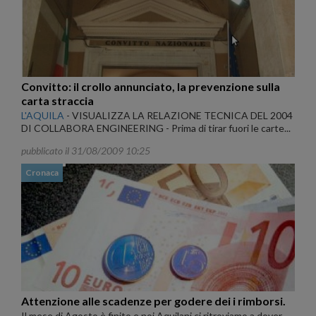
Convitto: il crollo annunciato, la prevenzione sulla
carta straccia
L'AQUILA
-
VISUALIZZA LA RELAZIONE TECNICA DEL 2004
DI COLLABORA ENGINEERING - Prima di tirar fuori le carte...
pubblicato il 31/08/2009 10:25
Cronaca
Attenzione alle scadenze per godere dei i rimborsi.
Il mese di Agosto è finito e noi Aquilani ci ritroviamo a dover