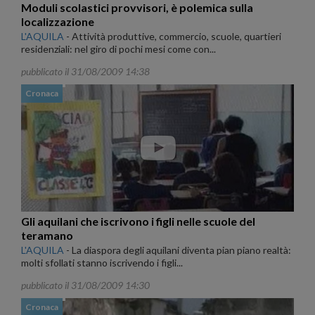
Moduli scolastici provvisori, è polemica sulla
localizzazione
L'AQUILA
-
Attività produttive, commercio, scuole, quartieri
residenziali: nel giro di pochi mesi come con...
pubblicato il 31/08/2009 14:38
Cronaca
Gli aquilani che iscrivono i figli nelle scuole del
teramano
L'AQUILA
-
La diaspora degli aquilani diventa pian piano realtà:
molti sfollati stanno iscrivendo i figli...
pubblicato il 31/08/2009 14:30
Cronaca