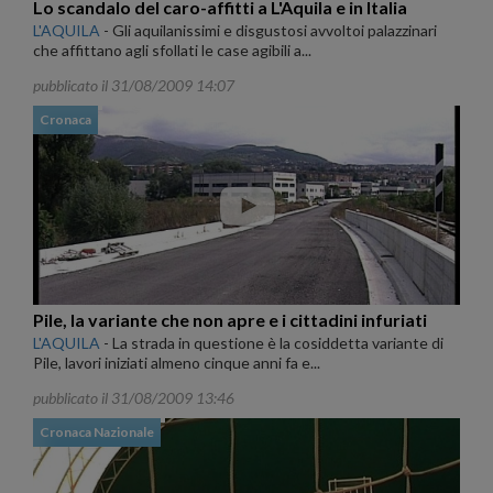
Lo scandalo del caro-affitti a L'Aquila e in Italia
L'AQUILA
-
Gli aquilanissimi e disgustosi avvoltoi palazzinari
che affittano agli sfollati le case agibili a...
pubblicato il 31/08/2009 14:07
Cronaca
Pile, la variante che non apre e i cittadini infuriati
L'AQUILA
-
La strada in questione è la cosiddetta variante di
Pile, lavori iniziati almeno cinque anni fa e...
pubblicato il 31/08/2009 13:46
Cronaca Nazionale