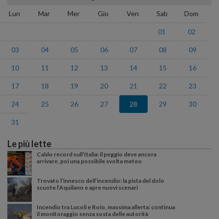
Lun
Mar
Mer
Gio
Ven
Sab
Dom
01
02
03
04
05
06
07
08
09
10
11
12
13
14
15
16
17
18
19
20
21
22
23
24
25
26
27
28
29
30
31
Le più lette
Caldo record sull'Italia: il peggio deve ancora
arrivare, poi una possibile svolta meteo
Trovato l’innesco dell’incendio: la pista del dolo
scuote l’Aquilano e apre nuovi scenari
Incendio tra Lucoli e Roio, massima allerta: continua
il monitoraggio senza sosta delle autorità