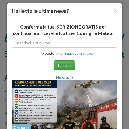
×
Hai letto le ultime news?
Conferma la tua ISCRIZIONE GRATIS per
continuare a ricevere Notizie, Consigli e Meteo.
Toggle navigation
Accetto
l'informativa sulla privacy
Iscriviti
Archivio Storico
No grazie
Seleziona l'anno
2006
2007
2008
2009
2010
2011
2012
2013
2014
2015
2016
2017
2018
2019
2020
2021
2022
2023
Cronaca