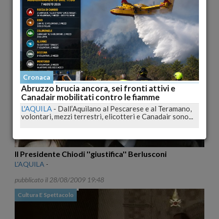
Il Cardinale Bertone apre la Porta Santa
L'AQUILA
-
Alle spalle del Cardinale nella cerimonia erano
presenti l'arcivescovo dell'Aquila, Giuseppe...
pubblicato il 28/08/2009 20:20
Cronaca
Cronaca
Abruzzo brucia ancora, sei fronti attivi e
Canadair mobilitati contro le fiamme
L'AQUILA
-
Dall’Aquilano al Pescarese e al Teramano,
volontari, mezzi terrestri, elicotteri e Canadair sono...
Il Presidente Chiodi ''giustifica'' Berlusconi
L'AQUILA
-
pubblicato il 28/08/2009 19:48
Cultura E Spettacolo