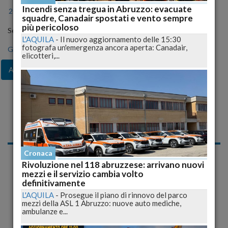
Incendi senza tregua in Abruzzo: evacuate
2024
2025
2026
squadre, Canadair spostati e vento sempre
più pericoloso
Seleziona il mese
L'AQUILA
-
Il nuovo aggiornamento delle 15:30
fotografa un'emergenza ancora aperta: Canadair,
Gen
Feb
Mar
Apr
Mag
Giu
Lug
elicotteri,...
Ago
Set
Ott
Nov
Dic
Notizie di Venerdì, 28
Agosto 2009
Cultura E Spettacolo
Cronaca
Rivoluzione nel 118 abruzzese: arrivano nuovi
mezzi e il servizio cambia volto
definitivamente
L'AQUILA
-
Prosegue il piano di rinnovo del parco
mezzi della ASL 1 Abruzzo: nuove auto mediche,
ambulanze e...