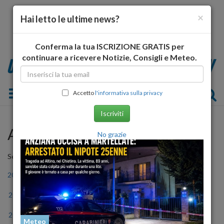
×
Hai letto le ultime news?
Conferma la tua ISCRIZIONE GRATIS per
continuare a ricevere Notizie, Consigli e Meteo.
Toggle navigation
Accetto
l'informativa sulla privacy
Iscriviti
Archivio Storico
No grazie
Seleziona l'anno
2006
2007
2008
2009
2010
2011
2012
2013
2014
2015
2016
2017
2018
2019
2020
2021
2022
2023
Meteo