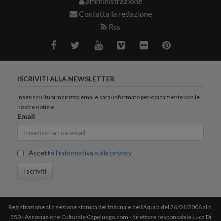
amministrazione
Contatta la redazione
Rss
ISCRIVITI ALLA NEWSLETTER
inserisci il tuoi indirizzo emai e sarai informato periodicamente con le
nostre notizie.
Email
Accetto
l'informativa sulla privacy
Iscriviti
Registrazione alla sezione stampa del tribunale dell'Aquila del 26/01/2006 al n.
550 - Associazione Culturale Capoluogo.com - direttore responsabile Luca Di