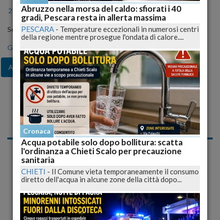
Abruzzo nella morsa del caldo: sfiorati i 40
2024
2025
2026
gradi, Pescara resta in allerta massima
PESCARA
-
Temperature eccezionali in numerosi centri
Seleziona il mese
della regione mentre prosegue l'ondata di calore....
Gen
Feb
Mar
Apr
Mag
Giu
Lug
Ago
Set
Ott
Nov
Dic
Notizie di Mercoledì, 05
Agosto 2009
Cronaca
Acqua potabile solo dopo bollitura: scatta
Cronaca Nazionale
l'ordinanza a Chieti Scalo per precauzione
sanitaria
CHIETI
-
Il Comune vieta temporaneamente il consumo
diretto dell'acqua in alcune zone della città dopo...