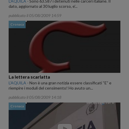
L'AQUILA
-
Sono 63.587 i detenuti nelle carceri italiane. Il
dato, aggiornato al 30 luglio scorso, e'...
pubblicato il 05/08/2009 14:59
Cronaca
La lettera scarlatta
L'AQUILA
-
Non è una gran notizia essere classificati “E” e
riempire i moduli del censimento! Ho avuto un...
pubblicato il 05/08/2009 14:18
Cronaca