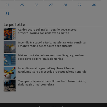
24
25
26
27
28
29
30
31
Le più lette
Caldo record sull'Italia: il peggio deve ancora
arrivare, poi una possibile svolta meteo
Incendio tra Lucoli e Roio, massima allerta: continua
il monitoraggio senza sosta delle autorità
Meteo ribaltato nel weekend: nubifragi e grandine,
ecco dove colpirà l’Italia domenica
Incendi senza tregua nell’Aquilano: il fuoco
raggiunge Roio e cresce la preoccupazione generale
Trump alza la pressione sull’Iran: basi Usa nel mirino,
diplomazia ormai congelata