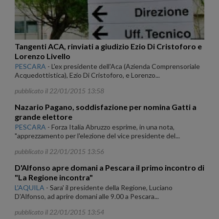
Tangenti ACA, rinviati a giudizio Ezio Di Cristoforo e
Lorenzo Livello
PESCARA
-
L'ex presidente dell'Aca (Azienda Comprensoriale
Acquedottistica), Ezio Di Cristoforo, e Lorenzo...
pubblicato il 22/01/2015 13:58
Nazario Pagano, soddisfazione per nomina Gatti a
grande elettore
PESCARA
-
Forza Italia Abruzzo esprime, in una nota,
"apprezzamento per l'elezione del vice presidente del...
pubblicato il 22/01/2015 13:56
D'Alfonso apre domani a Pescara il primo incontro di
"La Regione incontra"
L'AQUILA
-
Sara' il presidente della Regione, Luciano
D'Alfonso, ad aprire domani alle 9.00 a Pescara...
pubblicato il 22/01/2015 13:54