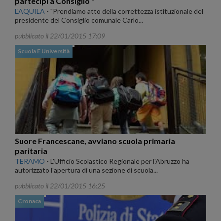
partecipi a Consiglio "
L'AQUILA
-
"Prendiamo atto della correttezza istituzionale del
presidente del Consiglio comunale Carlo...
pubblicato il 22/01/2015 17:09
Scuola E Università
Suore Francescane, avviano scuola primaria
paritaria
TERAMO
-
L'Ufficio Scolastico Regionale per l'Abruzzo ha
autorizzato l'apertura di una sezione di scuola...
pubblicato il 22/01/2015 16:25
Cronaca