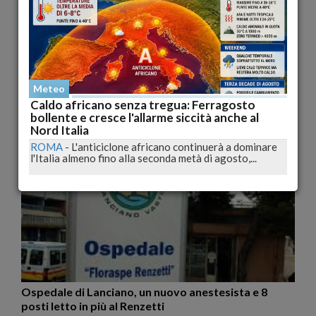
A fuoco bus di linea a Loreto Aprutino, tanta paura
Meteo
ma nessun ferito
Caldo africano senza tregua: Ferragosto
PESCARA
-
Un pullman di linea ha preso fuoco nel primo
bollente e cresce l'allarme siccità anche al
pomeriggio a Loreto Aprutino (Pescara) sulla strada...
Nord Italia
pubblicato il 22/01/2015 17:20
ROMA
-
L'anticiclone africano continuerà a dominare
l'Italia almeno fino alla seconda metà di agosto,...
Salute
Ospedale di Lanciano, un nuovo anestesista e 8
posti letto in più al Renzetti