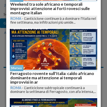
Weekend tra sole africano e temporali
2024
2025
2026
improvvisi: attenzione ai forti rovesci sulle
montagne italian
Seleziona il mese
ROMA
-
L'anticiclone continuerà a dominare l'Italia nel
fine settimana, ma infiltrazioni più umide...
Gen
Feb
Mar
Apr
Mag
Giu
Lug
Ago
Set
Ott
Nov
Dic
Notizie di Giovedì, 22
Gennaio 2015
Meteo
Ferragosto rovente sull'Italia: caldo africano
«
1
2
3
4
5
»
dominante ma attenzione ai temporali
improvvisi in ar
ROMA
-
L'anticiclone subtropicale continuerà a
Cronaca
dominare la settimana di Ferragosto, con afa intensa,...