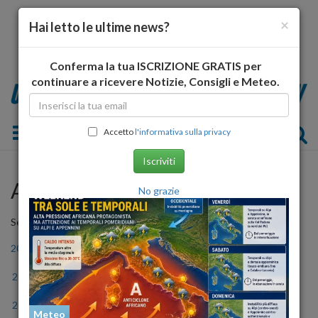
×
Hai letto le ultime news?
Conferma la tua ISCRIZIONE GRATIS per
continuare a ricevere Notizie, Consigli e Meteo.
Toggle navigation
Accetto
l'informativa sulla privacy
Iscriviti
Archivio Storico
No grazie
Seleziona l'anno
2006
2007
2008
2009
2010
2011
2012
2013
2014
2015
2016
2017
2018
2019
2020
2021
2022
2023
Meteo