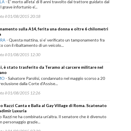
ILA
-
E' morto all'eta' di 8 anni travolto dal trattore guidato dal
l grave infortunio e'...
ato il 01/08/2015 20:18
amento sulla A14, ferita una donna e oltre 6 chilometri
a
ARA
-
Questa mattina, si e' verificato un tamponamento fra
o con il ribaltamento di un veicolo...
ato il 01/08/2015 12:30
si, è stato trasferito da Teramo al carcere militare nel
tano
MO
-
Salvatore Parolisi, condannato nel maggio scorso a 20
 reclusione dalla Corte d'Assise...
ato il 01/08/2015 12:26
o Razzi Canta e Balla al Gay Village di Roma. Scatenato
adimir Luxuria
 Razzi ne ha combinata un'altra. Il senatore che è divenuto
n personaggio grazie...