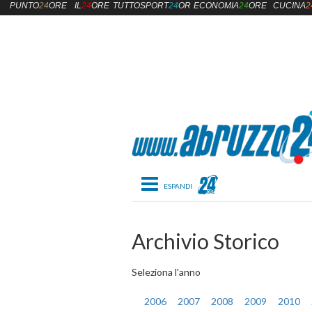
PUNTO
24
ORE
IL
24
ORE
TUTTOSPORT
24
ORE
ECONOMIA
24
ORE
CUCINA
2
Toggle navigation
Archivio Storico
Seleziona l'anno
2006
2007
2008
2009
2010