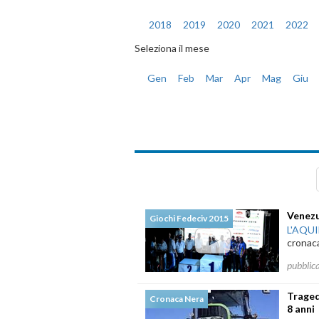
2018
2019
2020
2021
2022
Seleziona il mese
Gen
Feb
Mar
Apr
Mag
Giu
Notizie di Saba
Venezu
Giochi Fedeciv 2015
L'AQU
cronaca
pubblic
Tragedi
Cronaca Nera
8 anni