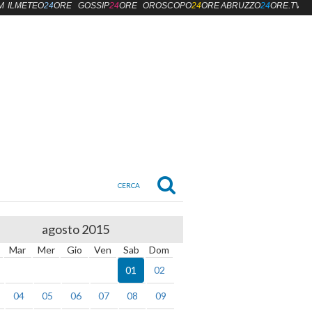
M
ILMETEO
24
ORE
GOSSIP
24
ORE
OROSCOPO
24
ORE
ABRUZZO
24
ORE.TV
agosto 2015
Mar
Mer
Gio
Ven
Sab
Dom
01
02
04
05
06
07
08
09