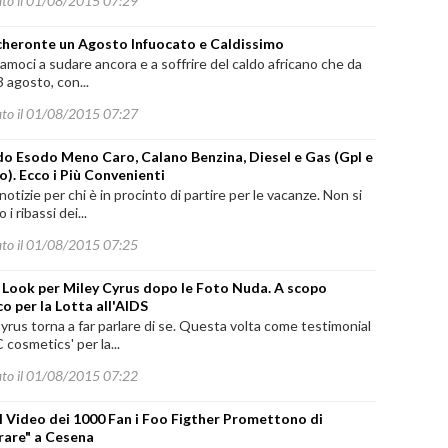
ato il 01/08/2015 07:29
heronte un Agosto Infuocato e Caldissimo
amoci a sudare ancora e a soffrire del caldo africano che da
3 agosto, con...
ato il 01/08/2015 07:27
o Esodo Meno Caro, Calano Benzina, Diesel e Gas (Gpl e
). Ecco i Più Convenienti
otizie per chi è in procinto di partire per le vacanze. Non si
i ribassi dei...
ato il 01/08/2015 07:25
Look per Miley Cyrus dopo le Foto Nuda. A scopo
co per la Lotta all'AIDS
yrus torna a far parlare di se. Questa volta come testimonial
 cosmetics' per la...
ato il 01/08/2015 07:22
l Video dei 1000 Fan i Foo Figther Promettono di
rare" a Cesena