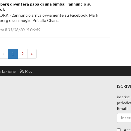
berg diventerà papà di una bimba: l'annuncio su
ook
RK - L'annuncio arriva ovviamente su Facebook. Mark
erg e sua moglie Priscilla Chan...
ato il 01/08/2015 06:49
«
1
2
»
edazione
Rss
ISCRIV
inserisci
periodic
Email
Acc