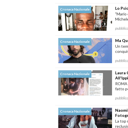
Lo Psi
Cronaca Nazionale
"Mario 
Michele
pubblic
Ma Qua
Cronaca Nazionale
Un temp
conquis
pubblic
Laura 
Cronaca Nazionale
All'Ipp
ROMA –
fatto p
pubblic
Naomi 
Cronaca Nazionale
Fotog
La top
reclusi