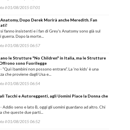
ato il 01/08/2015 07:01
 Anatomy, Dopo Derek Morirà anche Meredith. Fan
ati!
 si fanno insistenti e i fan di Grey's Anatomy sono già sul
i guerra. Dopo la morte...
ato il 01/08/2015 06:57
ano le Strutture "No Children" in Italia, ma le Strutture
 Offrono sono Fuorilegge
"Qui i bambini non possono entrare". La 'no kids' è una
a che proviene dagli Usa e...
ato il 01/08/2015 06:54
li Tacchi e Autoreggenti, agli Uomini Piace la Donna che
Addio seno e lato B, oggi gli uomini guardano ad altro. Chi
 che queste due parti...
ato il 01/08/2015 06:52