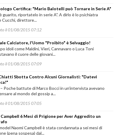
cologo Certifica: "Mario Balotelli può Tornare in Serie A"
è guarito, riportatelo in serie A". A dirlo è lo psichiatra
 Cucchi, direttore...
ato il 01/08/2015 07:12
le Calciatore, l'Uomo "Proibito" è Selvaggio!
o idoli come Maldini, Vieri, Cannavaro o Luca Toni
tavano il cuore delle giovani...
ato il 01/08/2015 07:09
Chiatti Sbotta Contro Alcuni Giornalisti: "Datevi
ica!"
 Poche battute di Marco Bocci in un’intervista avevano
ensare al mondo del gossip a...
ato il 01/08/2015 07:05
Campbell 6 Mesi di Prigione per Aver Aggredito un
rafo
 model Naomi Campbell è stata condannata a sei mesi di
one (pena sospesa) dal...