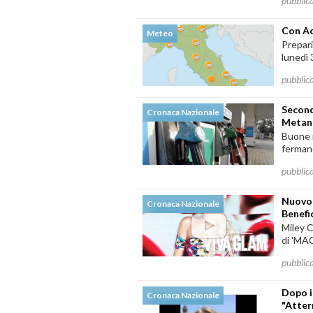
pubblic
Con Ac
Meteo
Prepari
lunedì 
pubblic
Second
Cronaca Nazionale
Metano
Buone n
fermano 
pubblic
Nuovo 
Cronaca Nazionale
Benefi
Miley C
di 'MAC
pubblic
Dopo i
Cronaca Nazionale
"Atter