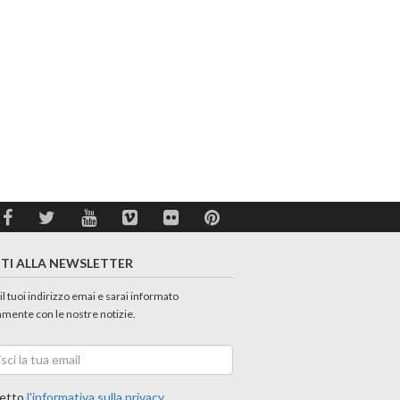
ITI ALLA NEWSLETTER
 il tuoi indirizzo emai e sarai informato
amente con le nostre notizie.
etto
l'informativa sulla privacy