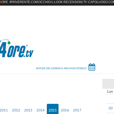
4
ORE
IRRIVERENTE.COM
OCCHIO
AL
LOOK
RECENSIONI.TV
CAPOLUOGO.CO
Lun
03
2011
2012
2013
2014
2015
2016
2017