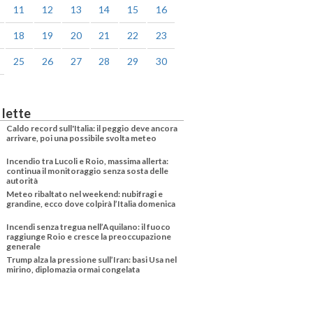
11
12
13
14
15
16
18
19
20
21
22
23
25
26
27
28
29
30
 lette
Caldo record sull'Italia: il peggio deve ancora
arrivare, poi una possibile svolta meteo
Incendio tra Lucoli e Roio, massima allerta:
continua il monitoraggio senza sosta delle
autorità
Meteo ribaltato nel weekend: nubifragi e
grandine, ecco dove colpirà l’Italia domenica
Incendi senza tregua nell’Aquilano: il fuoco
raggiunge Roio e cresce la preoccupazione
generale
Trump alza la pressione sull’Iran: basi Usa nel
mirino, diplomazia ormai congelata