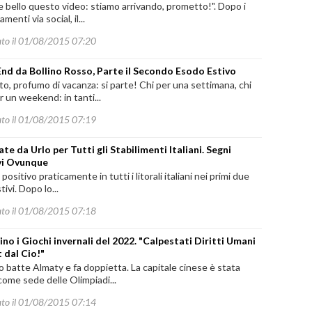
 bello questo video: stiamo arrivando, prometto!". Dopo i
amenti via social, il...
ato il 01/08/2015 07:20
d da Bollino Rosso, Parte il Secondo Esodo Estivo
o, profumo di vacanza: si parte! Chi per una settimana, chi
r un weekend: in tanti...
ato il 01/08/2015 07:19
te da Urlo per Tutti gli Stabilimenti Italiani. Segni
vi Ovunque
positivo praticamente in tutti i litorali italiani nei primi due
tivi. Dopo lo...
ato il 01/08/2015 07:18
ino i Giochi invernali del 2022. "Calpestati Diritti Umani
t dal Cio!"
 batte Almaty e fa doppietta. La capitale cinese è stata
come sede delle Olimpiadi...
ato il 01/08/2015 07:14