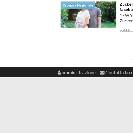
Zucker
Cronaca Nazionale
faceb
NEW YO
Zuckerb
pubblic
amministrazione
Contatta la r