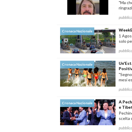
"Ma che
ringrazi
pubblic
WeekEn
Cronaca Nazionale
1 Agost
solo pe
pubblic
Un'Esta
Cronaca Nazionale
Positi
"Segno 
mesi es
pubblic
A Pech
Cronaca Nazionale
e Tibe
Pechino
scelta 
pubblic