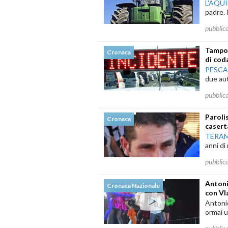
L'AQU
padre. I
pubblic
Tampon
Cronaca
di cod
PESC
due aut
pubblic
Paroli
Cronaca
caser
TERA
anni di
pubblic
Antoni
Cronaca Nazionale
con Vl
Antonio
ormai u