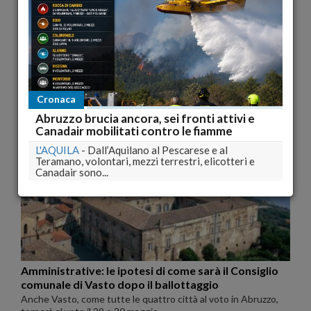
Ballattoggi: a Lanciano Di Fonzo e Valente
appoggiano Mario Pupillo
CHIETI
-
Sara' ufficializzato domani mattina l'apparentamento
Cronaca
al ballottaggio tra le liste dei due...
Abruzzo brucia ancora, sei fronti attivi e
pubblicato il 20/05/2011 12:19
Canadair mobilitati contro le fiamme
L'AQUILA
-
Dall’Aquilano al Pescarese e al
Teramano, volontari, mezzi terrestri, elicotteri e
Canadair sono...
Amministrative: le ipotesi di come sarà il Consiglio
comunale di Vasto dopo il ballottaggio
Anche Vasto, come tutte le quattro città al voto in Abruzzo,