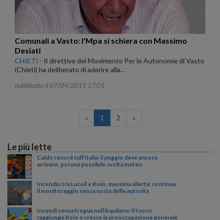
Comunali a Vasto: l'Mpa si schiera con Massimo
Desiati
CHIETI
-
Il direttivo del Movimento Per le Autonomie di Vasto
(Chieti) ha deliberato di aderire alla...
pubblicato il 07/04/2011 17:01
«
1
2
»
Le più lette
Caldo record sull'Italia: il peggio deve ancora
arrivare, poi una possibile svolta meteo
Incendio tra Lucoli e Roio, massima allerta: continua
il monitoraggio senza sosta delle autorità
Incendi senza tregua nell’Aquilano: il fuoco
raggiunge Roio e cresce la preoccupazione generale