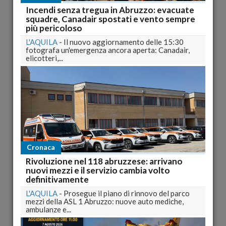
Incendi senza tregua in Abruzzo: evacuate
squadre, Canadair spostati e vento sempre
più pericoloso
L'AQUILA
-
Il nuovo aggiornamento delle 15:30
fotografa un'emergenza ancora aperta: Canadair,
elicotteri,...
Consiglio comunale a Vasto (Ch) ecco tutti i nuovi
consiglieri
CHIETI
-
A Vasto il nuovo consiglio comunale del riconfermato
Luciano Lapenna sarà così composto: Sputore...
pubblicato il 30/05/2011 17:01
Vasto: per tre giorni scuole chiuse per i ballottaggi
CHIETI
-
Scuole chiuse per tre giorni in occasione del
ballotaggio di domenica e lunedi' prossimi. A...
Cronaca
Rivoluzione nel 118 abruzzese: arrivano
pubblicato il 26/05/2011 13:32
nuovi mezzi e il servizio cambia volto
definitivamente
L'AQUILA
-
Prosegue il piano di rinnovo del parco
mezzi della ASL 1 Abruzzo: nuove auto mediche,
ambulanze e...