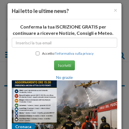
×
Hai letto le ultime news?
Conferma la tua ISCRIZIONE GRATIS per
continuare a ricevere Notizie, Consigli e Meteo.
Toggle navigation
Accetto
l'informativa sulla privacy
Iscriviti
Vasto
No grazie
«
1
2
»
Cronaca