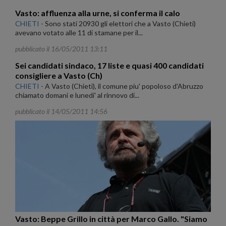
Vasto: affluenza alla urne, si conferma il calo
CHIETI
-
Sono stati 20930 gli elettori che a Vasto (Chieti)
avevano votato alle 11 di stamane per il...
pubblicato il 16/05/2011 13:11
Sei candidati sindaco, 17 liste e quasi 400 candidati
consigliere a Vasto (Ch)
CHIETI
-
A Vasto (Chieti), il comune piu' popoloso d'Abruzzo
chiamato domani e lunedi' al rinnovo di...
pubblicato il 14/05/2011 14:56
Vasto: Beppe Grillo in città per Marco Gallo. "Siamo