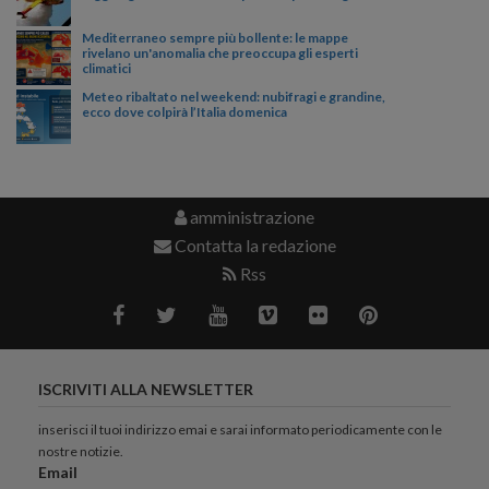
Mediterraneo sempre più bollente: le mappe
rivelano un'anomalia che preoccupa gli esperti
climatici
Meteo ribaltato nel weekend: nubifragi e grandine,
ecco dove colpirà l’Italia domenica
amministrazione
Contatta la redazione
Rss
ISCRIVITI ALLA NEWSLETTER
inserisci il tuoi indirizzo emai e sarai informato periodicamente con le
nostre notizie.
Email