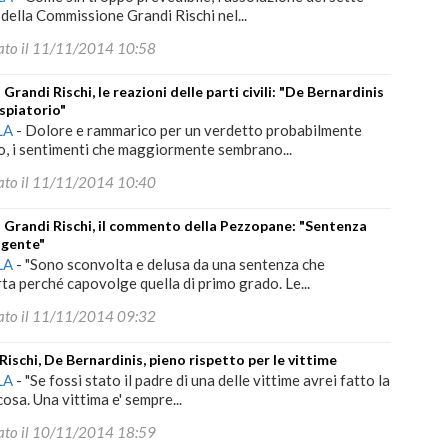
della Commissione Grandi Rischi nel...
ato il 11/11/2014 10:58
 Grandi Rischi, le reazioni delle parti civili: "De Bernardinis
spiatorio"
LA
-
Dolore e rammarico per un verdetto probabilmente
o, i sentimenti che maggiormente sembrano...
ato il 11/11/2014 10:40
 Grandi Rischi, il commento della Pezzopane: "Sentenza
lgente"
LA
-
"Sono sconvolta e delusa da una sentenza che
ta perché capovolge quella di primo grado. Le...
ato il 11/11/2014 09:32
Rischi, De Bernardinis, pieno rispetto per le vittime
LA
-
"Se fossi stato il padre di una delle vittime avrei fatto la
cosa. Una vittima e' sempre...
ato il 10/11/2014 18:59