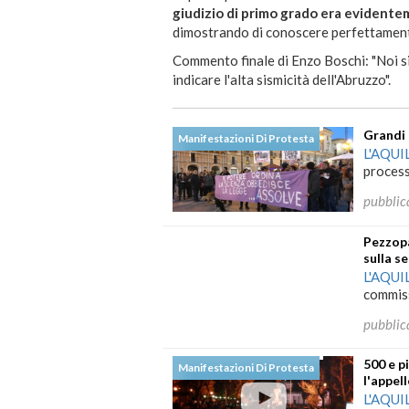
giudizio di primo grado era evidente
dimostrando di conoscere perfettamente 
Commento finale di Enzo Boschi: "Noi 
indicare l'alta sismicità dell'Abruzzo".
Grandi 
Manifestazioni Di Protesta
L'AQUI
process
pubblic
Pezzop
sulla s
L'AQUI
commiss
pubblic
500 e p
Manifestazioni Di Protesta
l'appel
L'AQUI