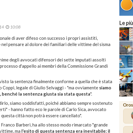
Le più
014
10:08
nale di aver difeso con successo i propri assistiti,
nel pensare al dolore dei familiari delle vittime del sisma
me degli avvocati difensori dei sette imputati assolti
l processo d'appello ai membri della Commissione Grandi
 visto la sentenza finalmente conforme a quella che è stata
co Coppi, legale di Giulio Selvaggi - "ma ovviamente
siamo
me, benché la sentenza giusta sia stata questa
".
 dirlo, siamo soddisfatti, poiché abbiamo sempre sostenuto
Oros
rti" - hanno fatto eco le parole di Carlo Sica, avvocato
i questa città non potrà essere cancellato".
i Franco Barberi, ha allo stesso modo rimarcato "grande
 vittime, ma
l'esito di questa sentenza era inevitabile: il