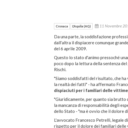
11 Novembre 2
Cronaca
L'Aquila (AQ)
Da una parte, la soddisfazione professio
dall'altra il dispiacere comunque grande 
del 6 aprile 2009.
Questo lo stato d'animo pressoché unani
poco dopo la lettura della sentenza de
Rischi.
"Siamo soddisfatti del risultato, che ha
la realtà dei fatti" - ha affermato Fran
dispiaciuti per i familiari delle vitti
"Giuridicamente, per quanto sia brutto
la mancanza di responsabilità degli espe
dello Stato - "ma è ovvio che il dolore d
L'avvocato Francesco Petrelli, legale d
rispetto per il dolore dei familiari delle