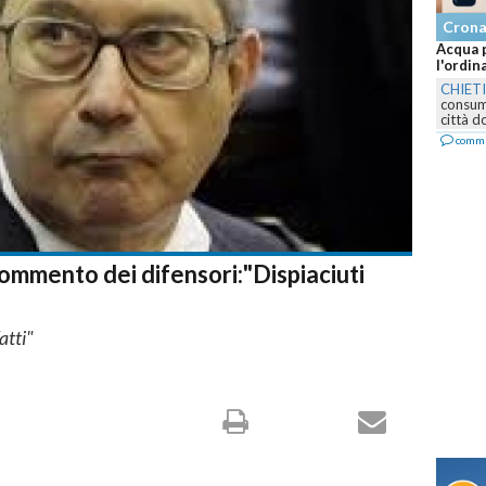
Cron
Notte d
ospedal
PESCA
lungom
ragazzi.
comm
 commento dei difensori:"Dispiaciuti
atti"