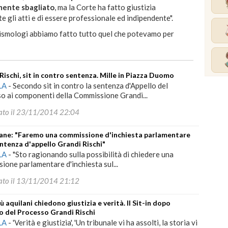
mente sbagliato
, ma la Corte ha fatto giustizia
gli atti e di essere professionale ed indipendente".
sismologi abbiamo fatto tutto quel che potevamo per
Rischi, sit in contro sentenza. Mille in Piazza Duomo
LA
-
Secondo sit in contro la sentenza d'Appello del
o ai componenti della Commissione Grandi...
ato il 23/11/2014 22:04
ane: "Faremo una commissione d'inchiesta parlamentare
entenza d'appello Grandi Rischi"
LA
-
"Sto ragionando sulla possibilità di chiedere una
ione parlamentare d'inchiesta sul...
ato il 13/11/2014 21:12
iù aquilani chiedono giustizia e verità. Il Sit-in dopo
lo del Processo Grandi Rischi
LA
-
'Verità e giustizia', 'Un tribunale vi ha assolti, la storia vi