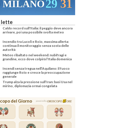
30
32
VENEZIA
 lette
Caldo record sull'Italia: il peggio deve ancora
arrivare, poi una possibile svolta meteo
Incendio tra Lucoli e Roio, massima allerta:
continua il monitoraggio senza sosta delle
autorità
Meteo ribaltato nel weekend: nubifragi e
grandine, ecco dove colpirà l’Italia domenica
Incendi senza tregua nell’Aquilano: il fuoco
raggiunge Roio e cresce la preoccupazione
generale
Trump alza la pressione sull’Iran: basi Usa nel
mirino, diplomazia ormai congelata
copo del Giorno
OROSCOPO
ORE
powered by