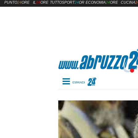
PUNTO
24
ORE
IL
24
ORE
TUTTOSPORT
24
ORE
ECONOMIA
24
ORE
CUCINA
2
Toggle navigation