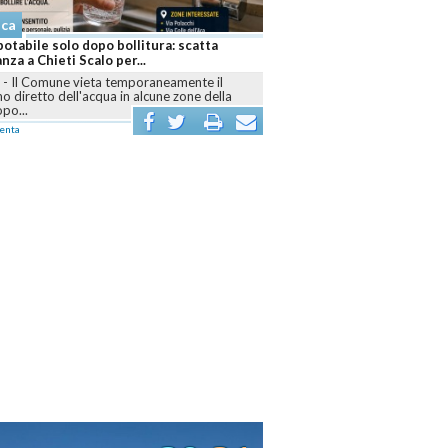
aca
i paura a Pescara: diversi minorenni in
e dopo un abuso di alcol
RA
-
Intervento di ambulanze e polizia sul
are nord dopo i malori accusati da numerosi
..
enta