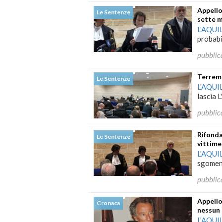
Appello
Le Sentenze
sette 
L'AQUI
probabi
pubblic
Terremo
Le Sentenze
L'AQUI
lascia L
pubblic
Rifonda
Le Sentenze
vittime
L'AQUI
sgomento
pubblic
Appello
Cronaca
nessun 
L'AQUI