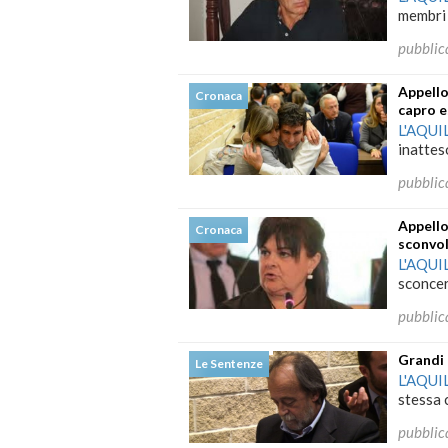
membri 
pubblic
Appello
Cronaca
capro e
L'AQUI
inattes
pubblic
Appello
Cronaca
sconvo
L'AQUI
sconcer
pubblic
Grandi 
Le Sentenze
L'AQUI
stessa 
pubblic