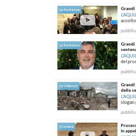
Grandi 
Le Sentenze
L'AQUI
accolto 
pubblic
Grandi 
Le Sentenze
senten
L'AQUI
del pro
pubblic
Grandi 
Le Udienze
della s
L'AQUI
slogan 
pubblic
Process
Cronaca
in appe