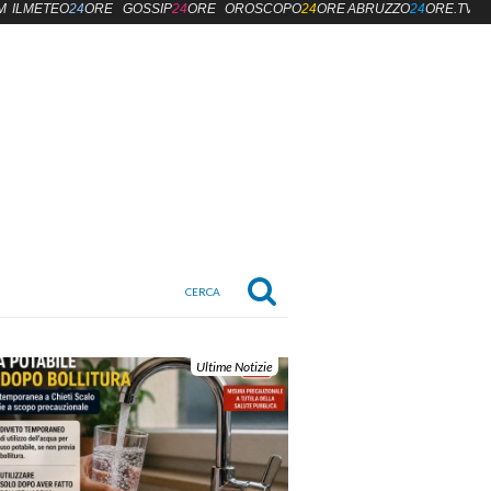
M
ILMETEO
24
ORE
GOSSIP
24
ORE
OROSCOPO
24
ORE
ABRUZZO
24
ORE.TV
Ultime Notizie