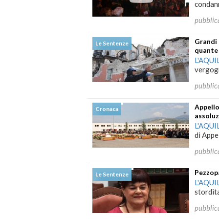
condanna
pubblic
Grandi 
Le Sentenze
quante 
L'AQUI
vergogn
pubblic
Appello
Cronaca
assolu
L'AQUI
di Appel
pubblic
Pezzopa
Le Sentenze
L'AQUI
stordit
pubblic