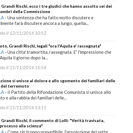
 Grandi Rischi, ecco i tre giudici che hanno assolto sei dei
membri della Commissione
LA
-
Una sentenza che ha fatto molto discutere e
lmente farà discutere ancora a lungo, quella...
ato il 12/11/2014 10:52
to, Grandi Rischi, legali "ora l'Aquila e' rassegnata"
LA
-
Una citta' tramortita, rassegnata. E' l'impressione che
'Aquila il giorno dopo la...
ato il 11/11/2014 15:54
zione si unisce al dolore e allo sgomento dei familiari delle
 del terremoto
LA
-
Il Partito della Rifondazione Comunista si unisce allo
 e alla rabbia dei familiari delle...
ato il 11/11/2014 13:11
 Grandi Rischi, il commento di Lolli: "Verità travisata,
processo alla scienza"
LA
-
Come sin troppo prevedibile, l'assoluzione dei sette