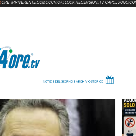
4
ORE
IRRIVERENTE.COM
OCCHIO
AL
LOOK
RECENSIONI.TV
CAPOLUOGO.CO