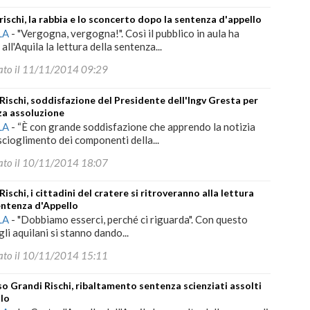
rischi, la rabbia e lo sconcerto dopo la sentenza d'appello
LA
-
"Vergogna, vergogna!". Così il pubblico in aula ha
all'Aquila la lettura della sentenza...
ato il 11/11/2014 09:29
Rischi, soddisfazione del Presidente dell'Ingv Gresta per
za assoluzione
LA
-
“È con grande soddisfazione che apprendo la notizia
scioglimento dei componenti della...
ato il 10/11/2014 18:07
Rischi, i cittadini del cratere si ritroveranno alla lettura
entenza d'Appello
LA
-
"Dobbiamo esserci, perché ci riguarda". Con questo
gli aquilani si stanno dando...
ato il 10/11/2014 15:11
o Grandi Rischi, ribaltamento sentenza scienziati assolti
llo