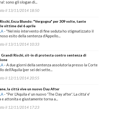
': sono gli slogan di...
ato il 13/11/2014 18:50
Rischi, Enza Blundo: "Vergogna" per 309 volte, tante
le vittime del 6 aprile
LA
-
"Nel mio intervento di fine seduta ho stigmatizzato il
oso esito della sentenza d'Appello...
ato il 13/11/2014 10:33
 Grandi Rischi, sit-in di protesta contro sentenza di
zione
LA
-
A due giorni della sentenza assolutoria presso la Corte
lo dell'Aquila (per sei dei sette...
ato il 12/11/2014 20:55
ne, la città vive un nuovo Day After
LA
-
"Per L'Aquila e' un nuovo 'The Day after'. La citta' e'
a e attonita e giustamente torna a...
ato il 12/11/2014 17:23