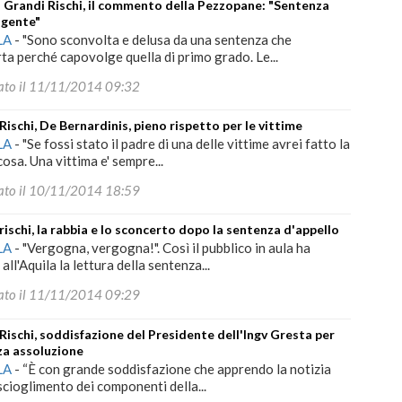
 Grandi Rischi, il commento della Pezzopane: "Sentenza
lgente"
LA
-
"Sono sconvolta e delusa da una sentenza che
ta perché capovolge quella di primo grado. Le...
ato il 11/11/2014 09:32
Rischi, De Bernardinis, pieno rispetto per le vittime
LA
-
"Se fossi stato il padre di una delle vittime avrei fatto la
cosa. Una vittima e' sempre...
ato il 10/11/2014 18:59
rischi, la rabbia e lo sconcerto dopo la sentenza d'appello
LA
-
"Vergogna, vergogna!". Così il pubblico in aula ha
all'Aquila la lettura della sentenza...
ato il 11/11/2014 09:29
Rischi, soddisfazione del Presidente dell'Ingv Gresta per
za assoluzione
LA
-
“È con grande soddisfazione che apprendo la notizia
scioglimento dei componenti della...