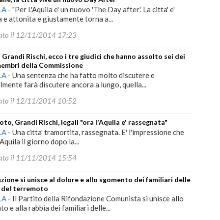
LA
-
"Per L'Aquila e' un nuovo 'The Day after'. La citta' e'
a e attonita e giustamente torna a...
ato il 12/11/2014 17:23
 Grandi Rischi, ecco i tre giudici che hanno assolto sei dei
membri della Commissione
LA
-
Una sentenza che ha fatto molto discutere e
lmente farà discutere ancora a lungo, quella...
ato il 12/11/2014 10:52
to, Grandi Rischi, legali "ora l'Aquila e' rassegnata"
LA
-
Una citta' tramortita, rassegnata. E' l'impressione che
'Aquila il giorno dopo la...
ato il 11/11/2014 15:54
zione si unisce al dolore e allo sgomento dei familiari delle
 del terremoto
LA
-
Il Partito della Rifondazione Comunista si unisce allo
 e alla rabbia dei familiari delle...