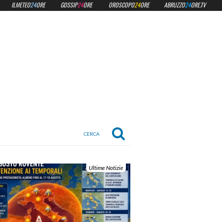
ILMETEO
24
ORE
GOSSIP
24
ORE
OROSCOPO
24
ORE
ABRUZZO
24
ORE.TV
Ultime Notizie