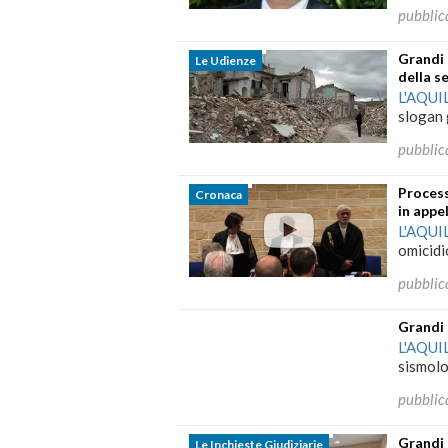
pubblic
Grandi 
Le Udienze
della s
L'AQUI
slogan 
pubblic
Process
Cronaca
in appe
L'AQUI
omicidi
pubblic
Grandi 
L'AQUI
sismolo
pubblic
Grandi R
Le Inchieste Giudiziarie