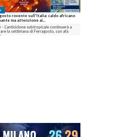
o
 africano senza tregua: Ferragosto
nte e cresce l'allarme siccità anche...
A
-
L'anticiclone africano continuerà a
re l'Italia almeno fino alla seconda metà di
,...
menta
25
27
VENEZIA