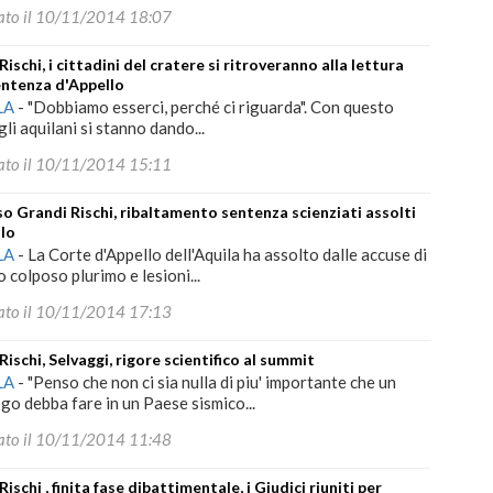
ato il 10/11/2014 18:07
Rischi, i cittadini del cratere si ritroveranno alla lettura
entenza d'Appello
LA
-
"Dobbiamo esserci, perché ci riguarda". Con questo
gli aquilani si stanno dando...
ato il 10/11/2014 15:11
o Grandi Rischi, ribaltamento sentenza scienziati assolti
llo
LA
-
La Corte d'Appello dell'Aquila ha assolto dalle accuse di
o colposo plurimo e lesioni...
ato il 10/11/2014 17:13
Rischi, Selvaggi, rigore scientifico al summit
LA
-
"Penso che non ci sia nulla di piu' importante che un
go debba fare in un Paese sismico...
ato il 10/11/2014 11:48
ischi , finita fase dibattimentale, i Giudici riuniti per