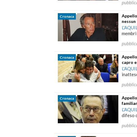
pubblic
Appello
Cronaca
nessun 
L'AQUI
membri 
pubblic
Appello
Cronaca
capro e
L'AQUI
inattes
pubblic
Appello
Cronaca
familiar
L'AQUI
difeso c
pubblic