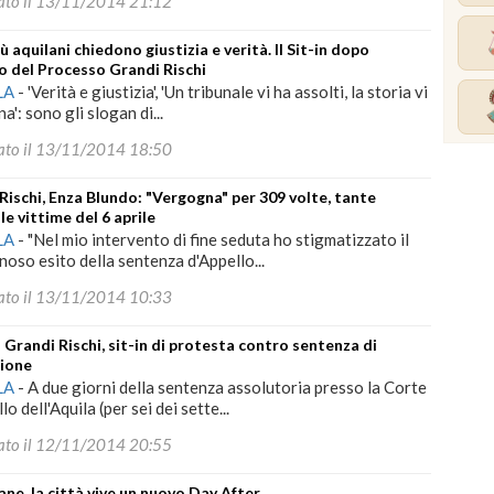
ato il 13/11/2014 21:12
iù aquilani chiedono giustizia e verità. Il Sit-in dopo
lo del Processo Grandi Rischi
LA
-
'Verità e giustizia', 'Un tribunale vi ha assolti, la storia vi
': sono gli slogan di...
ato il 13/11/2014 18:50
Rischi, Enza Blundo: "Vergogna" per 309 volte, tante
le vittime del 6 aprile
LA
-
"Nel mio intervento di fine seduta ho stigmatizzato il
oso esito della sentenza d'Appello...
ato il 13/11/2014 10:33
 Grandi Rischi, sit-in di protesta contro sentenza di
zione
LA
-
A due giorni della sentenza assolutoria presso la Corte
lo dell'Aquila (per sei dei sette...
ato il 12/11/2014 20:55
ne, la città vive un nuovo Day After