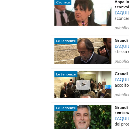
Appello
Cronaca
sconvo
L'AQUI
sconcer
pubblic
Grandi 
Le Sentenze
L'AQUI
stessa 
pubblic
Grandi 
Le Sentenze
L'AQUI
accolto 
pubblic
Grandi 
Le Sentenze
senten
L'AQUI
del pro