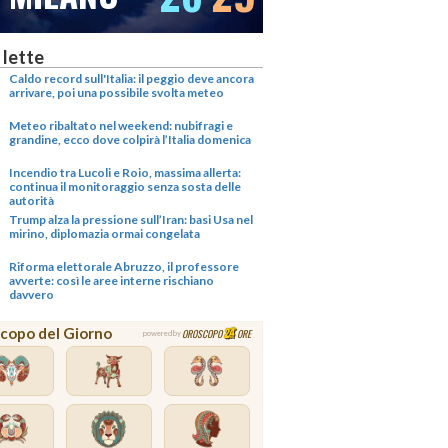
 lette
Caldo record sull'Italia: il peggio deve ancora
arrivare, poi una possibile svolta meteo
Meteo ribaltato nel weekend: nubifragi e
grandine, ecco dove colpirà l’Italia domenica
Incendio tra Lucoli e Roio, massima allerta:
continua il monitoraggio senza sosta delle
autorità
Trump alza la pressione sull’Iran: basi Usa nel
mirino, diplomazia ormai congelata
Riforma elettorale Abruzzo, il professore
avverte: così le aree interne rischiano
davvero
copo del Giorno
OROSCOPO
ORE
powered by