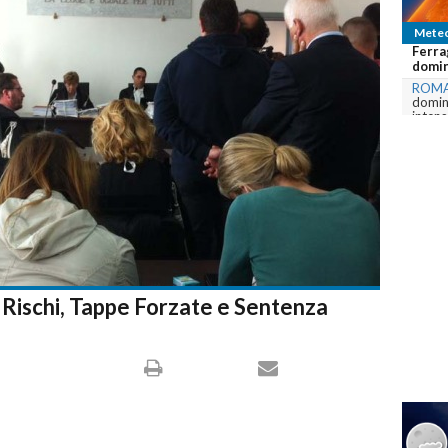
Mete
Caldo
bolle
ROM
domina
agosto
com
Rischi, Tappe Forzate e Sentenza