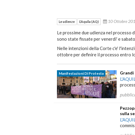
10 Ottobre 2
Le udienze
L'Aquila (AQ)
Le prossime due udienza nel processo d'
sono state fissate per venerdi' e sabat
Nelle intenzioni della Corte c'e' l'intenz
ottobre per definire il processo entro 
Grandi 
Manifestazioni Di Protesta
L'AQUI
process
pubblic
Pezzop
sulla s
L'AQUI
commiss