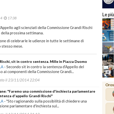
Le più
014
17:38
Appello agli scienziati della Commissione Grandi Rischi
o della prossima settimana.
ione di celebrarle le udienze in tutte le settimane di
lo stesso mese.
Rischi, sit in contro sentenza. Mille in Piazza Duomo
LA
-
Secondo sit in contro la sentenza d'Appello del
o ai componenti della Commissione Grandi...
ato il 23/11/2014 22:04
Oros
ane: "Faremo una commissione d'inchiesta parlamentare
entenza d'appello Grandi Rischi"
LA
-
"Sto ragionando sulla possibilità di chiedere una
ione parlamentare d'inchiesta sul...