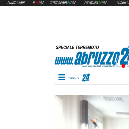
PUNTO
24
ORE
IL
24
ORE
TUTTOSPORT
24
ORE
ECONOMIA
24
ORE
CUCINA
2
Toggle navigation