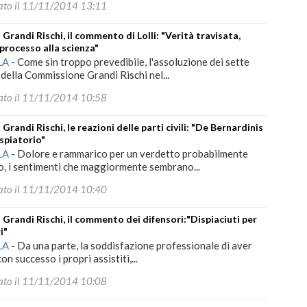
ato il 11/11/2014 13:11
 Grandi Rischi, il commento di Lolli: "Verità travisata,
processo alla scienza"
LA
-
Come sin troppo prevedibile, l'assoluzione dei sette
della Commissione Grandi Rischi nel...
ato il 11/11/2014 10:58
 Grandi Rischi, le reazioni delle parti civili: "De Bernardinis
spiatorio"
LA
-
Dolore e rammarico per un verdetto probabilmente
o, i sentimenti che maggiormente sembrano...
ato il 11/11/2014 10:40
 Grandi Rischi, il commento dei difensori:"Dispiaciuti per
i"
LA
-
Da una parte, la soddisfazione professionale di aver
on successo i propri assistiti,...
ato il 11/11/2014 10:08