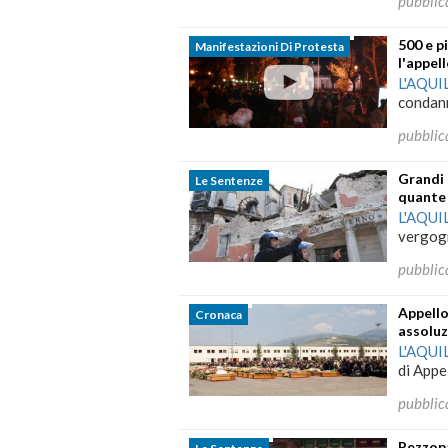
pubblic
500 e p
Manifestazioni Di Protesta
l'appel
L'AQUI
condanna
pubblic
Grandi 
Le Sentenze
quante 
L'AQUI
vergogn
pubblic
Appello
Cronaca
assolu
L'AQUI
di Appel
pubblic
Pezzopa