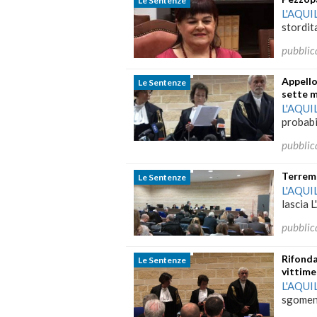
Le Sentenze
L'AQUI
stordit
pubblic
Appello
Le Sentenze
sette 
L'AQUI
probabi
pubblic
Terremo
Le Sentenze
L'AQUI
lascia L
pubblic
Rifonda
Le Sentenze
vittime
L'AQUI
sgomento