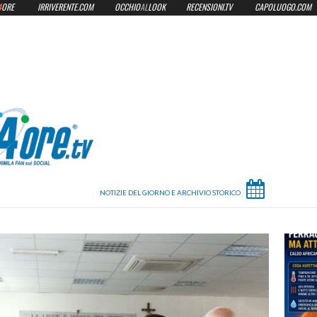
4
ORE
IRRIVERENTE.COM
OCCHIO
AL
LOOK
RECENSIONI.TV
CAPOLUOGO.COM