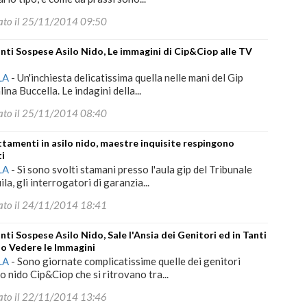
ato il 25/11/2014 09:50
nti Sospese Asilo Nido, Le immagini di Cip&Ciop alle TV
LA
-
Un'inchiesta delicatissima quella nelle mani del Gip
ina Buccella. Le indagini della...
ato il 25/11/2014 08:40
tamenti in asilo nido, maestre inquisite respingono
ti
LA
-
Si sono svolti stamani presso l'aula gip del Tribunale
ila, gli interrogatori di garanzia...
ato il 24/11/2014 18:41
nti Sospese Asilo Nido, Sale l'Ansia dei Genitori ed in Tanti
o Vedere le Immagini
LA
-
Sono giornate complicatissime quelle dei genitori
lo nido Cip&Ciop che si ritrovano tra...
ato il 22/11/2014 13:46