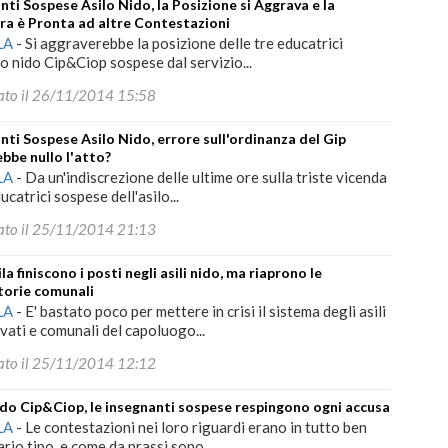
nti Sospese Asilo Nido, la Posizione si Aggrava e la
a è Pronta ad altre Contestazioni
LA
-
Si aggraverebbe la posizione delle tre educatrici
ilo nido Cip&Ciop sospese dal servizio...
ato il 26/11/2014 15:58
nti Sospese Asilo Nido, errore sull'ordinanza del Gip
bbe nullo l'atto?
LA
-
Da un'indiscrezione delle ultime ore sulla triste vicenda
ucatrici sospese dell'asilo...
ato il 25/11/2014 21:13
la finiscono i posti negli asili nido, ma riaprono le
torie comunali
LA
-
E' bastato poco per mettere in crisi il sistema degli asili
ivati e comunali del capoluogo...
ato il 25/11/2014 12:12
ido Cip&Ciop, le insegnanti sospese respingono ogni accusa
LA
-
Le contestazioni nei loro riguardi erano in tutto ben
ario tipo, e come da prassi sono...