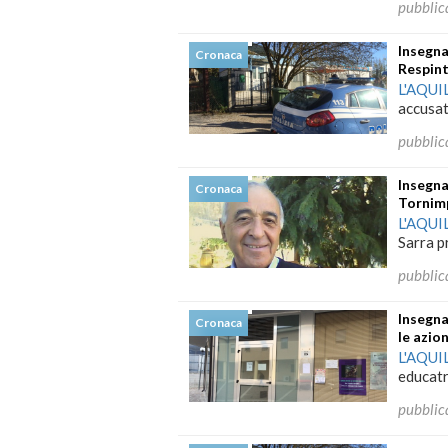
pubblic
Insegna
Cronaca
Respint
L'AQUI
accusat
pubblic
Insegna
Cronaca
Tornimp
L'AQUI
Sarra p
pubblic
Insegna
Cronaca
le azion
L'AQUI
educatri
pubblic