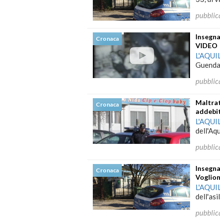
pubblic
Insegna
Cronaca
VIDEO
L'AQUI
Guendal
pubblic
Maltrat
Cronaca
addebi
L'AQUI
dell'Aqu
pubblic
Insegna
Cronaca
Voglion
L'AQUI
dell'asi
pubblic