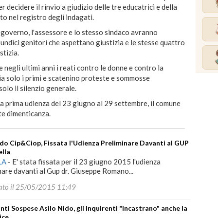
r decidere il rinvio a giudizio delle tre educatrici e della
o nel registro degli indagati.
 governo, l'assessore e lo stesso sindaco avranno
undici genitori che aspettano giustizia e le stesse quattro
stizia.
 negli ultimi anni i reati contro le donne e contro la
ia solo i primi e scatenino proteste e sommosse
olo il silenzio generale.
a prima udienza del 23 giugno al 29 settembre, il comune
ste dimenticanza.
ido Cip&Ciop, Fissata l'Udienza Preliminare Davanti al GUP
ella
LA
-
E' stata fissata per il 23 giugno 2015 l'udienza
nare davanti al Gup dr. Giuseppe Romano...
ato il 25/05/2015 11:49
nti Sospese Asilo Nido, gli Inquirenti "Incastrano" anche la
ice