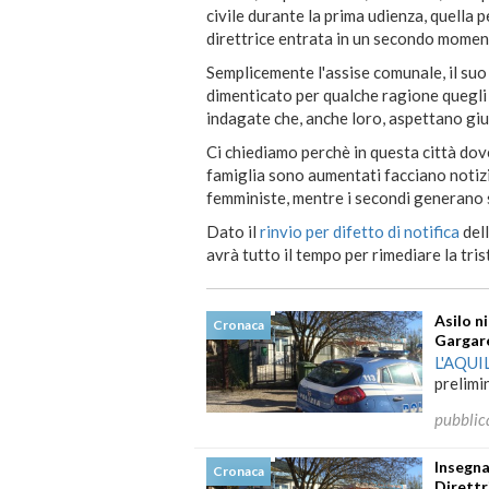
civile durante la prima udienza, quella pe
direttrice entrata in un secondo moment
Semplicemente l'assise comunale, il suo
dimenticato per qualche ragione quegli 
indagate che, anche loro, aspettano giu
Ci chiediamo perchè in questa città dove
famiglia sono aumentati facciano notiz
femministe, mentre i secondi generano s
Dato il
rinvio per difetto di notifica
dell
avrà tutto il tempo per rimediare la tri
Asilo n
Cronaca
Gargar
L'AQUI
prelimi
pubblic
Insegna
Cronaca
Direttr