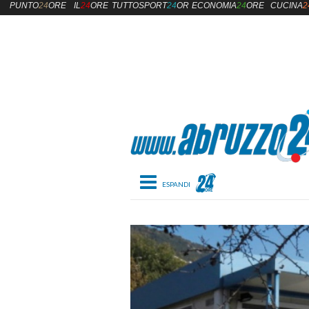
PUNTO
24
ORE
IL
24
ORE
TUTTOSPORT
24
ORE
ECONOMIA
24
ORE
CUCINA
2
Toggle navigation