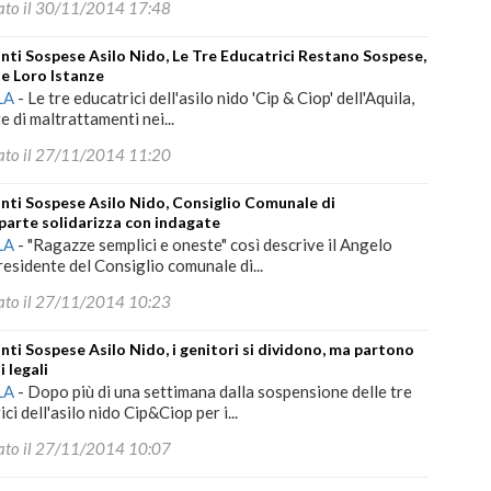
ato il 30/11/2014 17:48
nti Sospese Asilo Nido, Le Tre Educatrici Restano Sospese,
e Loro Istanze
LA
-
Le tre educatrici dell'asilo nido 'Cip & Ciop' dell'Aquila,
e di maltrattamenti nei...
ato il 27/11/2014 11:20
nti Sospese Asilo Nido, Consiglio Comunale di
arte solidarizza con indagate
LA
-
"Ragazze semplici e oneste" così descrive il Angelo
residente del Consiglio comunale di...
ato il 27/11/2014 10:23
nti Sospese Asilo Nido, i genitori si dividono, ma partono
i legali
LA
-
Dopo più di una settimana dalla sospensione delle tre
ci dell'asilo nido Cip&Ciop per i...
ato il 27/11/2014 10:07