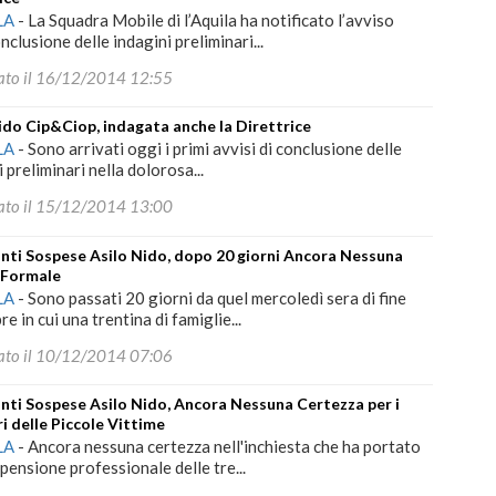
LA
-
La Squadra Mobile di l’Aquila ha notificato l’avviso
nclusione delle indagini preliminari...
ato il 16/12/2014 12:55
ido Cip&Ciop, indagata anche la Direttrice
LA
-
Sono arrivati oggi i primi avvisi di conclusione delle
 preliminari nella dolorosa...
ato il 15/12/2014 13:00
nti Sospese Asilo Nido, dopo 20 giorni Ancora Nessuna
 Formale
LA
-
Sono passati 20 giorni da quel mercoledì sera di fine
e in cui una trentina di famiglie...
ato il 10/12/2014 07:06
nti Sospese Asilo Nido, Ancora Nessuna Certezza per i
i delle Piccole Vittime
LA
-
Ancora nessuna certezza nell'inchiesta che ha portato
spensione professionale delle tre...