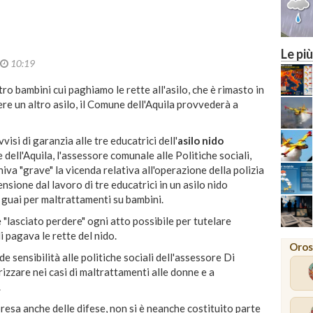
Le più
10:19
ro bambini cui paghiamo le rette all'asilo, che è rimasto in
re un altro asilo, il Comune dell'Aquila provvederà a
isi di garanzia alle tre educatrici dell'
asilo nido
dell'Aquila, l'assessore comunale alle Politiche sociali,
iniva "grave" la vicenda relativa all'operazione della polizia
sione dal lavoro di tre educatrici in un asilo nido
 guai per maltrattamenti su bambini.
"lasciato perdere" ogni atto possibile per tutelare
i pagava le rette del nido.
Oros
de sensibilità alle politiche sociali dell'assessore Di
izzare nei casi di maltrattamenti alle donne e a
.
presa anche delle difese, non si è neanche costituito parte