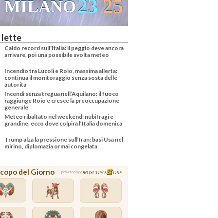
24
36
VENEZIA
 lette
Caldo record sull'Italia: il peggio deve ancora
arrivare, poi una possibile svolta meteo
Incendio tra Lucoli e Roio, massima allerta:
continua il monitoraggio senza sosta delle
autorità
Incendi senza tregua nell’Aquilano: il fuoco
raggiunge Roio e cresce la preoccupazione
generale
Meteo ribaltato nel weekend: nubifragi e
grandine, ecco dove colpirà l’Italia domenica
Trump alza la pressione sull’Iran: basi Usa nel
mirino, diplomazia ormai congelata
copo del Giorno
OROSCOPO
ORE
powered by