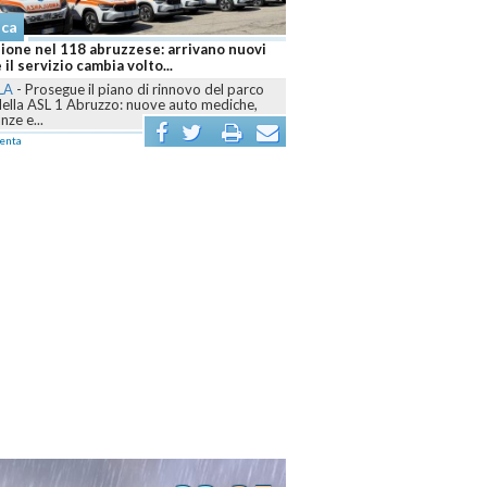
aca
 brucia ancora, sei fronti attivi e
r mobilitati contro le fiamme
LA
-
Dall’Aquilano al Pescarese e al
o, volontari, mezzi terrestri, elicotteri e
r sono...
enta