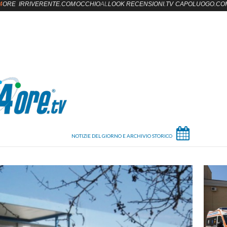
4
ORE
IRRIVERENTE.COM
OCCHIO
AL
LOOK
RECENSIONI.TV
CAPOLUOGO.CO