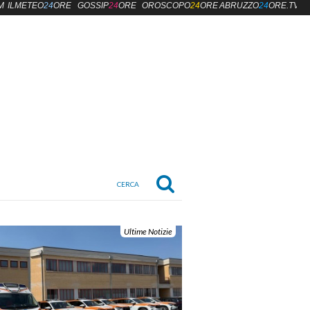
M
ILMETEO
24
ORE
GOSSIP
24
ORE
OROSCOPO
24
ORE
ABRUZZO
24
ORE.TV
Ultime Notizie