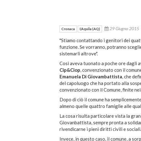
29 Giugno 2015
Cronaca
L'Aquila (AQ)
"Stiamo contattando i genitori dei quatt
funzione. Se vorranno, potranno sceglie
sistemarli altrove".
Così aveva tuonato a poche ore dagli avv
Cip&Ciop
, convenzionato con il comune 
Emanuela Di Giovambattista
, che def
del capoluogo che ha portato alla sospen
convenzionato con il Comune, finite nei
Dopo di ciò il comune ha semplicemente 
almeno quelle quattro famiglie alle qual
La cosa risulta particolare vista la gran
Giovanbattista, sempre pronta a solidar
rivendicarne i pieni diritti civili e sociali
Invece, in questo caso, il comune, a sor