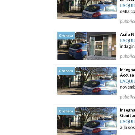
L'AQUI
della co
pubblic
Asilo N
Cronaca
L'AQUI
indagini
pubblic
Insegna
Cronaca
Accusa
L'AQUI
novembr
pubblic
Insegna
Cronaca
Genitor
L'AQUI
alla so