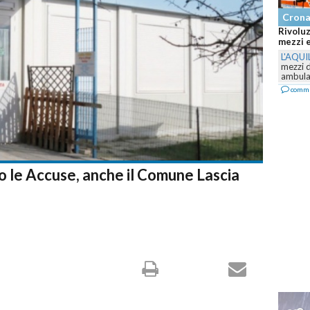
Cron
Abruzzo
Canadai
L'AQUI
Teraman
Canadai
comm
o le Accuse, anche il Comune Lascia