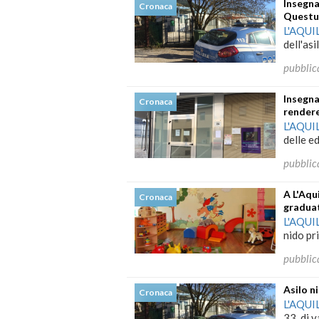
Insegna
Cronaca
Questur
L'AQUI
dell'as
pubblic
Insegna
Cronaca
rendere
L'AQUI
delle ed
pubblic
A L'Aqui
Cronaca
gradua
L'AQUI
nido pr
pubblic
Asilo n
Cronaca
L'AQUI
33, di v