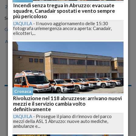
Incendi senza tregua in Abruzzo: evacuate
2024
2025
2026
squadre, Canadair spostati e vento sempre
più pericoloso
Seleziona il mese
L'AQUILA
-
Il nuovo aggiornamento delle 15:30
fotografa un'emergenza ancora aperta: Canadair,
Gen
Feb
Mar
Apr
Mag
Giu
Lug
elicotteri,...
Ago
Set
Ott
Nov
Dic
Notizie di Martedì, 03
Novembre 2009
Biblioteca provinciale, libri in salvo dalle macerie
Cronaca
L'AQUILA
-
Ricorderete la nostra denuncia sulla Biblioteca
Rivoluzione nel 118 abruzzese: arrivano nuovi
provinciale dell'Aquila, scrigno di innumerevoli...
mezzi e il servizio cambia volto
definitivamente
pubblicato il 03/11/2009 18:48
L'AQUILA
-
Prosegue il piano di rinnovo del parco
mezzi della ASL 1 Abruzzo: nuove auto mediche,
Cronaca
ambulanze e...