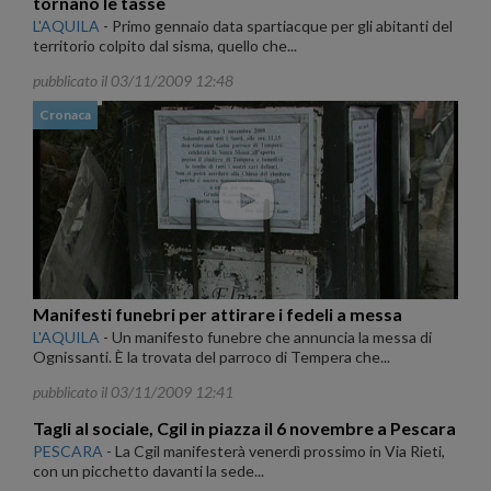
tornano le tasse
L'AQUILA
-
Primo gennaio data spartiacque per gli abitanti del
territorio colpito dal sisma, quello che...
pubblicato il 03/11/2009 12:48
Cronaca
Manifesti funebri per attirare i fedeli a messa
L'AQUILA
-
Un manifesto funebre che annuncia la messa di
Ognissanti. È la trovata del parroco di Tempera che...
pubblicato il 03/11/2009 12:41
Tagli al sociale, Cgil in piazza il 6 novembre a Pescara
PESCARA
-
La Cgil manifesterà venerdì prossimo in Via Rieti,
con un picchetto davanti la sede...