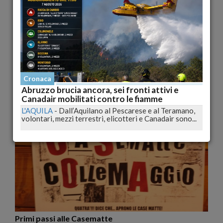
Enel Gas, le modalità per rateizzare i conguagli nel
cratere
Cronaca
L'AQUILA
-
Numerose segnalazioni giungono alla nostra
Abruzzo brucia ancora, sei fronti attivi e
redazione da parte di cittadini residenti nei...
Canadair mobilitati contro le fiamme
L'AQUILA
-
Dall’Aquilano al Pescarese e al Teramano,
pubblicato il 03/11/2009 15:33
volontari, mezzi terrestri, elicotteri e Canadair sono...
Cronaca
Primi passi alle Casematte