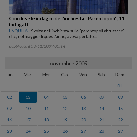
Concluse le indagini dell'inchiesta ''Parentopoli'', 11
indagati
L'AQUILA
-
Svolta nell'inchiesta sulla "parentopoli abruzzese"
che, nel maggio di quest'anno, aveva portato...
pubblicato il 03/11/2009 08:14
novembre 2009
Lun
Mar
Mer
Gio
Ven
Sab
Dom
01
02
03
04
05
06
07
08
09
10
11
12
13
14
15
16
17
18
19
20
21
22
23
24
25
26
27
28
29