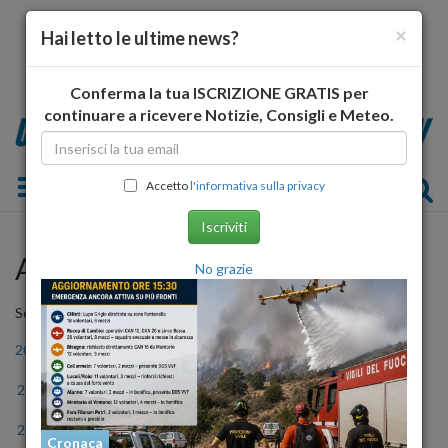
×
Hai letto le ultime news?
Conferma la tua ISCRIZIONE GRATIS per
continuare a ricevere Notizie, Consigli e Meteo.
Toggle navigation
Accetto
l'informativa sulla privacy
Iscriviti
Archivio Storico
No grazie
Seleziona l'anno
2006
2007
2008
2009
2010
2011
2012
2013
2014
2015
2016
2017
2018
2019
2020
2021
2022
2023
Cronaca