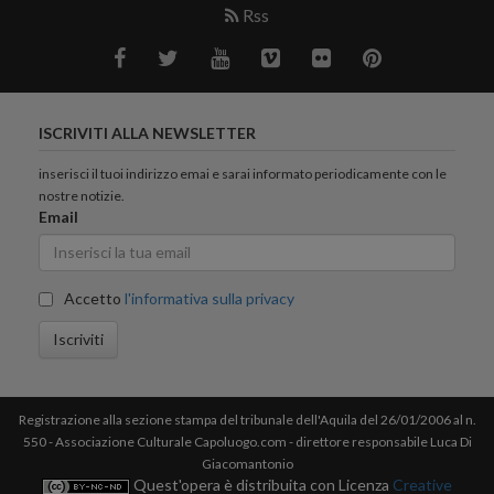
Rss
ISCRIVITI ALLA NEWSLETTER
inserisci il tuoi indirizzo emai e sarai informato periodicamente con le
nostre notizie.
Email
Accetto
l'informativa sulla privacy
Iscriviti
Registrazione alla sezione stampa del tribunale dell'Aquila del 26/01/2006 al n.
550 - Associazione Culturale Capoluogo.com - direttore responsabile Luca Di
Giacomantonio
Quest'opera è distribuita con Licenza
Creative