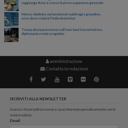
raggiunge Roio e cresce la preoccupazione generale
Meteo ribaltato nel weekend: nubifragi e grandine,
ecco dove colpirà l’Italia domenica
Trump alza la pressione sull’Iran: basi Usa nel mirino,
diplomazia ormai congelata
amministrazione
Contatta la redazione
ISCRIVITI ALLA NEWSLETTER
inserisci il tuoi indirizzo emai e sarai informato periodicamente con le
nostre notizie.
Email