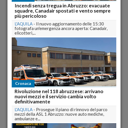
In ambito istituzionale, Abruzzo24ore ha lavorato
Incendi senza tregua in Abruzzo: evacuate
principalmente per conto e in collaborazione con le seguenti
squadre, Canadair spostati e vento sempre
istituzioni:
più pericoloso
Consiglio Comunale dell'Aquila:
"La nostra Casa".
L'AQUILA
-
Il nuovo aggiornamento delle 15:30
fotografa un'emergenza ancora aperta: Canadair,
Video sull'attività del Consiglio Comunale dopo il sisma
elicotteri,...
del 6 aprile 2009 e primo messaggio istituzionale del
Presidente del Consiglio Comunale Benedetti
all'interno di Palazzo Margherita, sempre dopo il sisma.
Consiglio Regionale della Campania:
visita del
Presidente Lonardo nelle zone terremotate
Presidenza del Consiglio Regionale dell'Abruzzo:
"Una giornata all'Emiciclo" (2 edizioni pre e post sisma).
Clicca qui per l'approfondimento
Cronaca
Provincia dell'Aquila:
"Le 4 Province abruzzesi"
Rivoluzione nel 118 abruzzese: arrivano
Video sulle emergenze artistiche, culturali e turistiche
nuovi mezzi e il servizio cambia volto
delle 4 province d'Abruzzo.
definitivamente
Comune di Guardiagrele:
"Modesto della Porta"
L'AQUILA
-
Prosegue il piano di rinnovo del parco
Video dedicato al poeta di Guardiagrele e al suo
mezzi della ASL 1 Abruzzo: nuove auto mediche,
capolavoro "Ta-pù"
ambulanze e...
Consiglio Regionale degli Abruzzesi nel Mondo: