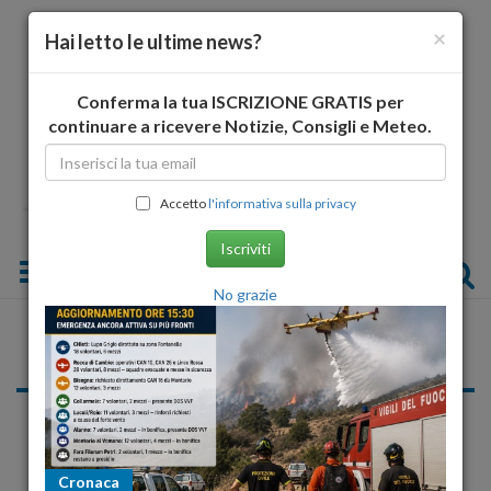
×
Hai letto le ultime news?
Conferma la tua ISCRIZIONE GRATIS per
continuare a ricevere Notizie, Consigli e Meteo.
Accetto
l'informativa sulla privacy
Iscriviti
Toggle navigation
No grazie
I video Istituzionali
Abruzzo24ore realizza video per la Pubblica Amministrazione
per favorire la trasparenza dei
servizi
, delle
competenze
degli
uffici, dei
risultati
raggiungi, grazie anche all'
archivio
storico
e al
repertorio
accumulato in tanti anni di attività.
Cronaca