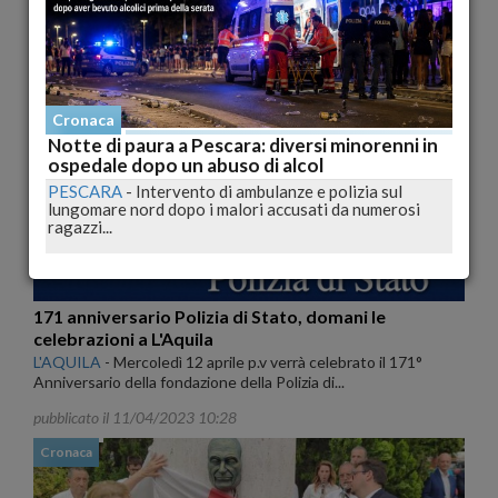
scelta disonorevole"
CHIETI
-
Il presidente della Regione Abruzzo esprime
disappunto per la svendita di un simbolo...
pubblicato il 08/11/2024 11:40
Cronaca
Cronaca
Notte di paura a Pescara: diversi minorenni in
ospedale dopo un abuso di alcol
PESCARA
-
Intervento di ambulanze e polizia sul
lungomare nord dopo i malori accusati da numerosi
ragazzi...
171 anniversario Polizia di Stato, domani le
celebrazioni a L'Aquila
L'AQUILA
-
Mercoledì 12 aprile p.v verrà celebrato il 171°
Anniversario della fondazione della Polizia di...
pubblicato il 11/04/2023 10:28
Cronaca