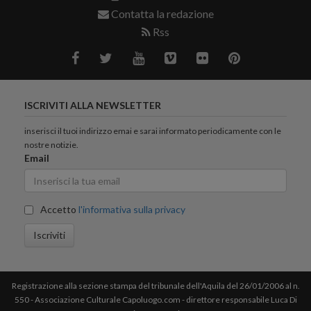
Contatta la redazione
Rss
ISCRIVITI ALLA NEWSLETTER
inserisci il tuoi indirizzo emai e sarai informato periodicamente con le
nostre notizie.
Email
Accetto
l'informativa sulla privacy
Iscriviti
Registrazione alla sezione stampa del tribunale dell'Aquila del 26/01/2006 al n.
550 - Associazione Culturale Capoluogo.com - direttore responsabile Luca Di