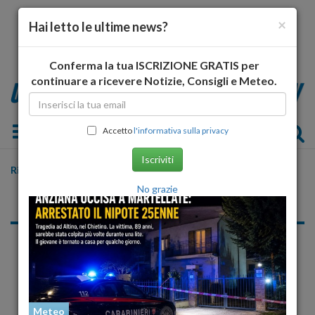
×
Hai letto le ultime news?
Conferma la tua ISCRIZIONE GRATIS per
continuare a ricevere Notizie, Consigli e Meteo.
Toggle navigation
Accetto
l'informativa sulla privacy
Iscriviti
Risultato ricerca per:
" fondazione "
No grazie
«
1
2
3
4
5
6
7
...
»
Cronaca Nazionale
Meteo