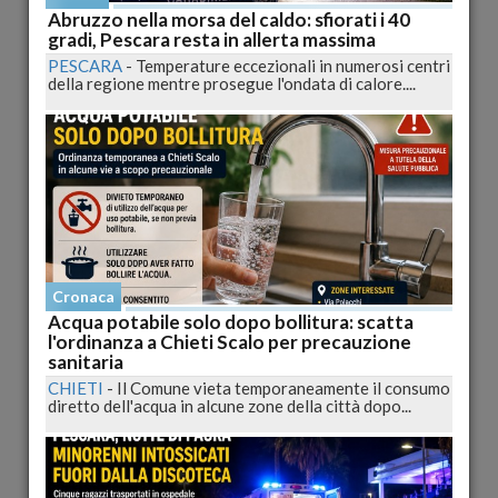
Abruzzo nella morsa del caldo: sfiorati i 40
gradi, Pescara resta in allerta massima
PESCARA
-
Temperature eccezionali in numerosi centri
della regione mentre prosegue l'ondata di calore....
WOW Chiude, 14 anni di successi svaniti
MILANO
-
La Fondazione Franco Fossati dovrà lasciare WOW
Spazio Fumetto entro il 15 giugno nonostante la...
pubblicato il 11/06/2025 16:07
Cronaca
Cronaca
Acqua potabile solo dopo bollitura: scatta
l'ordinanza a Chieti Scalo per precauzione
sanitaria
CHIETI
-
Il Comune vieta temporaneamente il consumo
diretto dell'acqua in alcune zone della città dopo...
Marsilio contro la vendita di Palazzo De Majo: "Una