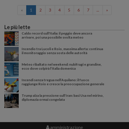
«
1
2
3
4
5
6
7
...
»
Le più lette
Caldo record sull'Italia: il peggio deve ancora
arrivare, poi una possibile svolta meteo
Incendio tra Lucoli e Roio, massima allerta: continua
il monitoraggio senza sosta delle autorità
Meteo ribaltato nel weekend: nubifragi e grandine,
ecco dove colpirà l’Italia domenica
Incendi senza tregua nell’Aquilano: il fuoco
raggiunge Roio e cresce la preoccupazione generale
Trump alza la pressione sull’Iran: basi Usa nel mirino,
diplomazia ormai congelata
amministrazione