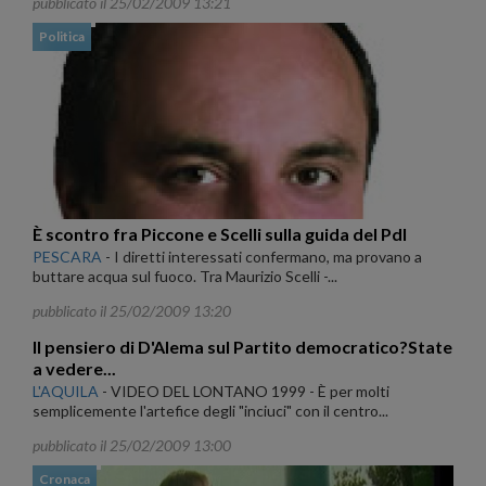
pubblicato il 25/02/2009 13:21
Politica
È scontro fra Piccone e Scelli sulla guida del Pdl
PESCARA
-
I diretti interessati confermano, ma provano a
buttare acqua sul fuoco. Tra Maurizio Scelli -...
pubblicato il 25/02/2009 13:20
Il pensiero di D'Alema sul Partito democratico?State
a vedere...
L'AQUILA
-
VIDEO DEL LONTANO 1999 - È per molti
semplicemente l'artefice degli "inciuci" con il centro...
pubblicato il 25/02/2009 13:00
Cronaca