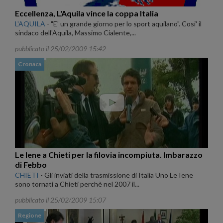
Eccellenza, L'Aquila vince la coppa Italia
L'AQUILA
-
"E' un grande giorno per lo sport aquilano". Cosi' il
sindaco dell'Aquila, Massimo Cialente,...
pubblicato il 25/02/2009 15:42
Cronaca
Le Iene a Chieti per la filovia incompiuta. Imbarazzo
di Febbo
CHIETI
-
Gli inviati della trasmissione di Italia Uno Le Iene
sono tornati a Chieti perchè nel 2007 il...
pubblicato il 25/02/2009 15:07
Regione