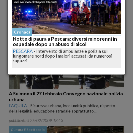
Cosa prevede la legge antifannulloni di Brunetta
L'AQUILA
-
E' diventato legge il provvedimento antifannulloni
del ministro della Pubblica amministrazione...
pubblicato il 25/02/2009 21:53
Cronaca
Notte di paura a Pescara: diversi minorenni in
Cronaca
ospedale dopo un abuso di alcol
PESCARA
-
Intervento di ambulanze e polizia sul
lungomare nord dopo i malori accusati da numerosi
ragazzi...
A Sulmona il 27 febbraio Convegno nazionale polizia
urbana
L'AQUILA
-
Sicurezza urbana, incolumità pubblica, rispetto
della legalità, educazione stradale soprattutto...
pubblicato il 25/02/2009 18:13
Cultura E Spettacolo