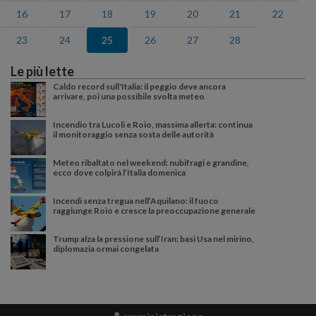
16
17
18
19
20
21
22
23
24
25
26
27
28
Le più lette
Caldo record sull'Italia: il peggio deve ancora
arrivare, poi una possibile svolta meteo
Incendio tra Lucoli e Roio, massima allerta: continua
il monitoraggio senza sosta delle autorità
Meteo ribaltato nel weekend: nubifragi e grandine,
ecco dove colpirà l’Italia domenica
Incendi senza tregua nell’Aquilano: il fuoco
raggiunge Roio e cresce la preoccupazione generale
Trump alza la pressione sull’Iran: basi Usa nel mirino,
diplomazia ormai congelata