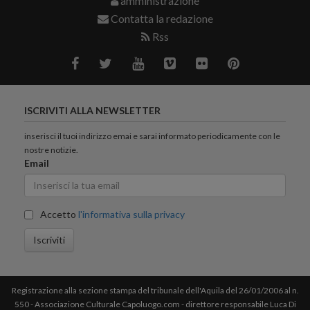
amministrazione
Contatta la redazione
Rss
ISCRIVITI ALLA NEWSLETTER
inserisci il tuoi indirizzo emai e sarai informato periodicamente con le
nostre notizie.
Email
Accetto
l'informativa sulla privacy
Iscriviti
Registrazione alla sezione stampa del tribunale dell'Aquila del 26/01/2006 al n.
550 - Associazione Culturale Capoluogo.com - direttore responsabile Luca Di