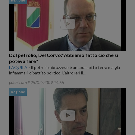
Regione
Ddl petrolio, Del Corvo:''Abbiamo fatto ciò che si
poteva fare''
L'AQUILA
-
Il petrolio abruzzese è ancora sotto terra ma già
infiamma il dibattito politico. L'altro ieri il...
pubblicato il 25/02/2009 14:55
Regione