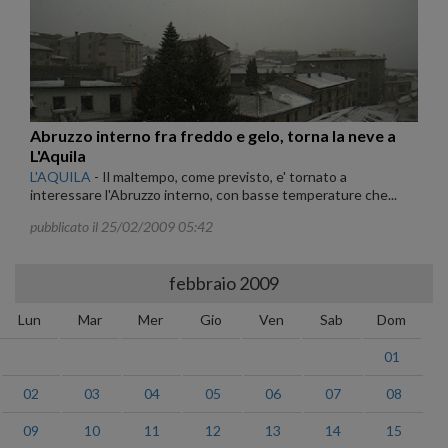
Abruzzo interno fra freddo e gelo, torna la neve a
L'Aquila
L'AQUILA
-
Il maltempo, come previsto, e' tornato a
interessare l'Abruzzo interno, con basse temperature che...
pubblicato il 25/02/2009 05:42
febbraio 2009
Lun
Mar
Mer
Gio
Ven
Sab
Dom
01
02
03
04
05
06
07
08
09
10
11
12
13
14
15