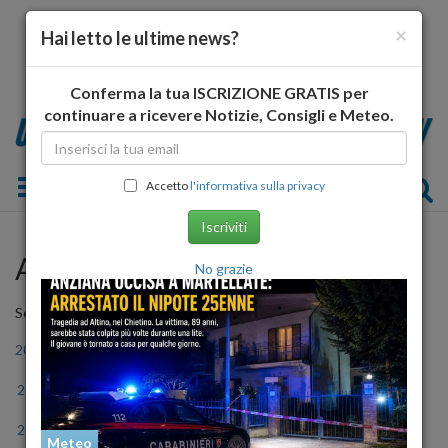
×
Hai letto le ultime news?
Conferma la tua ISCRIZIONE GRATIS per
continuare a ricevere Notizie, Consigli e Meteo.
Toggle navigation
Accetto
l'informativa sulla privacy
Iscriviti
Archivio Storico
No grazie
Seleziona l'anno
2006
2007
2008
2009
2010
2011
2012
2013
2014
2015
2016
2017
2018
2019
2020
2021
2022
2023
Meteo