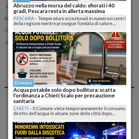
Abruzzo nella morsa del caldo: sfiorati i 40
2024
2025
2026
gradi, Pescara resta in allerta massima
PESCARA
-
Temperature eccezionali in numerosi centri
Seleziona il mese
della regione mentre prosegue l'ondata di calore....
Gen
Feb
Mar
Apr
Mag
Giu
Lug
Ago
Set
Ott
Nov
Dic
Notizie di Mercoledì, 25
Febbraio 2009
Cronaca
Acqua potabile solo dopo bollitura: scatta
Cronaca
l'ordinanza a Chieti Scalo per precauzione
sanitaria
CHIETI
-
Il Comune vieta temporaneamente il consumo
diretto dell'acqua in alcune zone della città dopo...